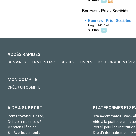
Plan
Bourses - Prix - Sociétés
·
Bourses - Prix - Sociétés
Page :141-141
Plan
ACCÈS RAPIDES
DOMAINES
TRAITÉS EMC
REVUES
LIVRES
NOS FORMULES D'AB
MON COMPTE
CRÉER UN COMPTE
AIDE & SUPPORT
PLATEFORMES ELSE
Contactez-nous / FAQ
Site e-commerce :
www.el
Qui sommes-nous ?
Aide à la pratique clinique
Mentions légales
Portail pour les institution
© - Avertissements
Site d'information sur l'E