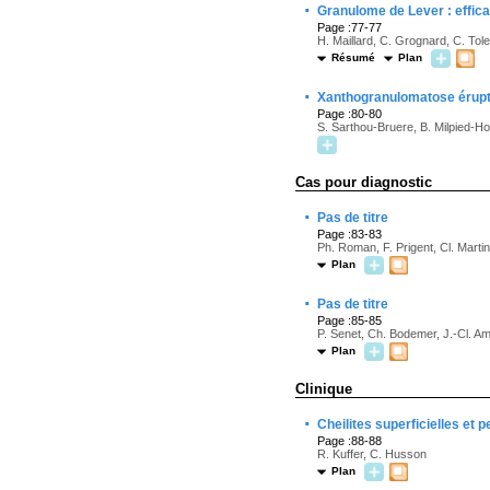
·
Granulome de Lever : efficac
Page :77-77
H. Maillard, C. Grognard, C. Tole
Résumé
Plan
·
Xanthogranulomatose érupti
Page :80-80
S. Sarthou-Bruere, B. Milpied-H
Cas pour diagnostic
·
Pas de titre
Page :83-83
Ph. Roman, F. Prigent, Cl. Martin
Plan
·
Pas de titre
Page :85-85
P. Senet, Ch. Bodemer, J.-Cl. Am
Plan
Clinique
·
Cheilites superficielles et 
Page :88-88
R. Kuffer, C. Husson
Plan