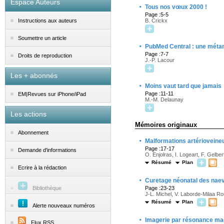
Espace Auteurs
·
Tous nos vœux 2000 !
Page :5-5
B. Crickx
Instructions aux auteurs
Soumettre un article
·
PubMed Central : une métam
Page :7-7
Droits de reproduction
J.-P. Lacour
Les + abonnés
·
Moins vaut tard que jamais
Page :11-11
EM|Revues sur iPhone/iPad
M.-M. Delaunay
Les actions
Mémoires originaux
Abonnement
·
Malformations artérioveine
Page :17-17
Demande d'informations
O. Enjolras, I. Logeart, F. Gelb
Résumé
Plan
Ecrire à la rédaction
·
Curetage néonatal des nae
Bibliothèque
Page :23-23
J-L. Michel, V. Laborde-Milaa Ro
Résumé
Plan
Alerte nouveaux numéros
·
Imagerie par résonance mag
Flux RSS