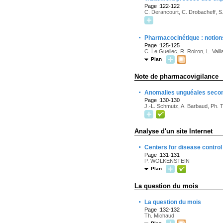
Page :122-122
C. Derancourt, C. Drobacheff, S.
·
Pharmacocinétique : notion
Page :125-125
C. Le Guellec, R. Roiron, L. Vaill
Plan
Note de pharmacovigilance
·
Anomalies unguéales second
Page :130-130
J.-L. Schmutz, A. Barbaud, Ph. 
Analyse d'un site Internet
·
Centers for disease contro
Page :131-131
P. WOLKENSTEIN
Plan
La question du mois
·
La question du mois
Page :132-132
Th. Michaud