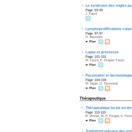
·
Le syndrome des ongles ja
Page :93-93
J. Fayol
·
Lymphoproliférations cutan
Page :97-97
H. Bachelez
Plan
·
Lupus et grossesse
Page :101-101
M. Faure, E. Drapier-Faure
Plan
·
Pacemaker et dermatologie
Page :104-104
M. Vigan, D. Tennstedt
Plan
Thérapeutique
·
Thérapeutique locale en de
Page :110-110
B. Vennat, M.-P. Pouget, A. Pour
Plan
·
Traitement précoce des exp