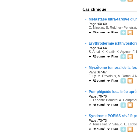
Cas clinique
·
Métastase ultra-tardive d'u
Page :60-60
C. Nicolas, S. Reichert-Penetrat
Résumé
Plan
·
Erythrodermie ichthyosifor
Page :64-64
S. Amal, K. Khadir, K. Agzour, F. 
Résumé
Plan
·
Mycétome tumoral de la fe
Page :67-67
F. Ly, M. Develoux, A. Deme, J.
Résumé
Plan
·
Pemphigoïde localisée aprè
Page :70-70
C. Leconte-Boulard, A. Dompmarti
Résumé
Plan
·
Syndrome POEMS révélé par
Page :73-73
P. Toussaint, V. Sibaud, L. Labb
Résumé
Plan