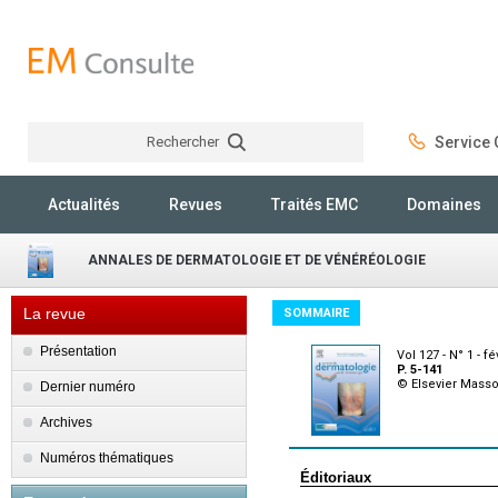
Rechercher
Service C
Rechercher
Actualités
Revues
Traités EMC
Domaines
ANNALES DE DERMATOLOGIE ET DE VÉNÉRÉOLOGIE
La revue
SOMMAIRE
Présentation
Vol 127 - N° 1 - f
P. 5-141
© Elsevier Mass
Dernier numéro
Archives
Numéros thématiques
Éditoriaux