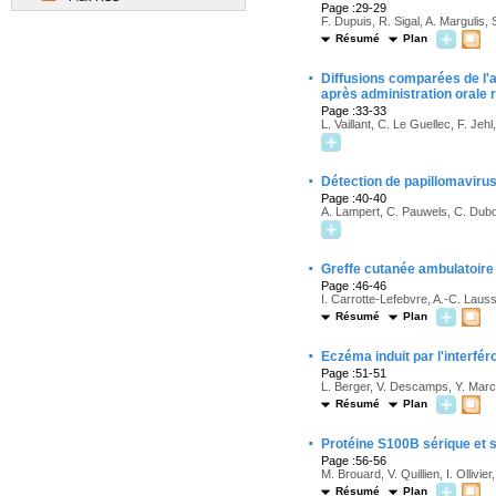
Page :29-29
F. Dupuis, R. Sigal, A. Margulis, 
Résumé
Plan
·
Diffusions comparées de l'ac
après administration orale 
Page :33-33
L. Vaillant, C. Le Guellec, F. Jeh
·
Détection de papillomaviru
Page :40-40
A. Lampert, C. Pauwels, C. Dubo
·
Greffe cutanée ambulatoire 
Page :46-46
I. Carrotte-Lefebvre, A.-C. Laus
Résumé
Plan
·
Eczéma induit par l'interfér
Page :51-51
L. Berger, V. Descamps, Y. Marck
Résumé
Plan
·
Protéine S100B sérique et 
Page :56-56
M. Brouard, V. Quillien, I. Ollivi
Résumé
Plan