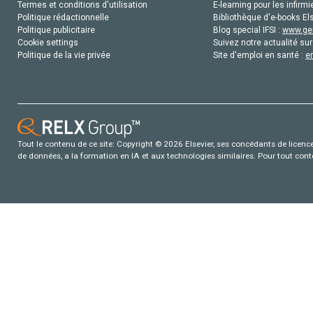
Termes et conditions d'utilisation
E-learning pour les infirmi
Politique rédactionnelle
Bibliothèque d'e-books Els
Politique publicitaire
Blog special IFSI :
www.gen
Cookie settings
Suivez notre actualité sur
Politique de la vie privée
Site d'emploi en santé :
e
Tout le contenu de ce site: Copyright © 2026 Elsevier, ses concédants de licence e
de données, a la formation en IA et aux technologies similaires. Pour tout con