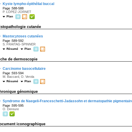
·
Kyste lympho-épithélial buccal
Page :588-588
P. LÓPEZ-JORNET
Plan
istopathologie cutanée
·
Mastocytoses cutanées
Page :589-592
S. FRAITAG-SPINNER
Résumé
Plan
iche de dermoscopie
·
Carcinome basocellulaire
Page :593-594
M. Baccard, O. Verola
Résumé
Plan
hronique génomique
·
Syndrome de Naegeli-Franceschetti-Jadassohn et dermatopathie pigmentaire
Page :595-595
O. Dereure
ocument iconographique