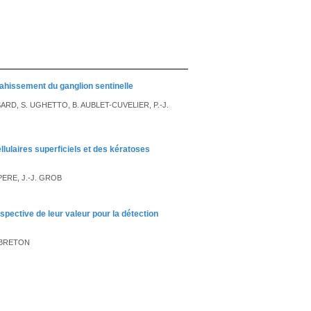
vahissement du ganglion sentinelle
RD, S. UGHETTO, B. AUBLET-CUVELIER, P.-J.
ulaires superficiels et des kératoses
PERE, J.-J. GROB
spective de leur valeur pour la détection
T-BRETON