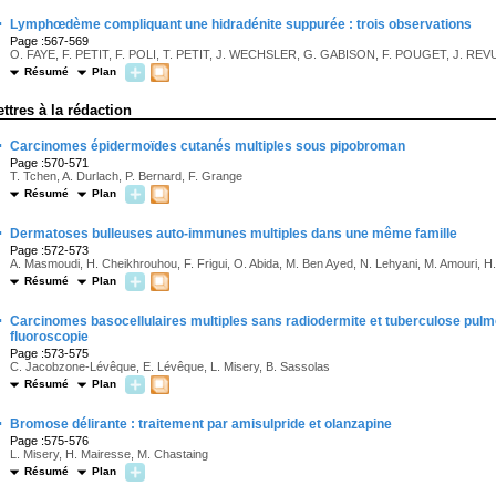
·
Lymphœdème compliquant une hidradénite suppurée : trois observations
Page :567-569
O. FAYE, F. PETIT, F. POLI, T. PETIT, J. WECHSLER, G. GABISON, F. POUGET, J. REV
Résumé
Plan
ettres à la rédaction
·
Carcinomes épidermoïdes cutanés multiples sous pipobroman
Page :570-571
T. Tchen, A. Durlach, P. Bernard, F. Grange
Résumé
Plan
·
Dermatoses bulleuses auto-immunes multiples dans une même famille
Page :572-573
A. Masmoudi, H. Cheikhrouhou, F. Frigui, O. Abida, M. Ben Ayed, N. Lehyani, M. Amouri, H
Résumé
Plan
·
Carcinomes basocellulaires multiples sans radiodermite et tuberculose pulm
fluoroscopie
Page :573-575
C. Jacobzone-Lévêque, E. Lévêque, L. Misery, B. Sassolas
Résumé
Plan
·
Bromose délirante : traitement par amisulpride et olanzapine
Page :575-576
L. Misery, H. Mairesse, M. Chastaing
Résumé
Plan