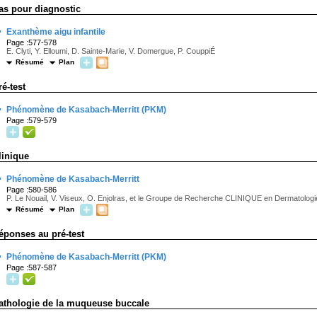
as pour diagnostic
·
Exanthème aigu infantile
Page :577-578
E. Clyti, Y. Elloumi, D. Sainte-Marie, V. Domergue, P. CouppiÉ
Résumé
Plan
ré-test
·
Phénomène de Kasabach-Merritt (PKM)
Page :579-579
linique
·
Phénomène de Kasabach-Merritt
Page :580-586
P. Le Nouail, V. Viseux, O. Enjolras, et le Groupe de Recherche CLINIQUE en Dermatologi
Résumé
Plan
éponses au pré-test
·
Phénomène de Kasabach-Merritt (PKM)
Page :587-587
athologie de la muqueuse buccale