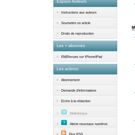
Espace Auteurs
Instructions aux auteurs
Soumettre un article
M
Droits de reproduction
Les + abonnés
EM|Revues sur iPhone/iPad
Les actions
Abonnement
Demande d'informations
Ecrire à la rédaction
Bibliothèque
Alerte nouveaux numéros
Flux RSS