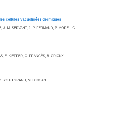
des cellules vacuolisées dermiques
 J.-M. SERVANT, J.-P. FERMAND, P. MOREL, C.
, E. KIEFFER, C. FRANCÈS, B. CRICKX
P. SOUTEYRAND, M. D'INCAN