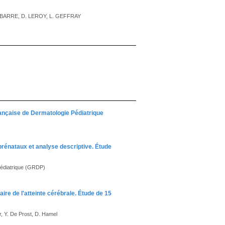
ELBARRE, D. LEROY, L. GEFFRAY
rançaise de Dermatologie Pédiatrique
énataux et analyse descriptive. Étude
Pédiatrique (GRDP)
e de l'atteinte cérébrale. Étude de 15
r, Y. De Prost, D. Hamel