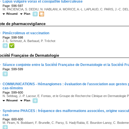
·
Lupus vulgaire vorax et coxopathie tuberculeuse
Page :596-597
M. PACIENCIA, S. DEDIU, N. HABLANI, A. MORICE, A.-L. LAPLAUD, C. PARIS, J.-C. D
Résumé
Plan
ote de pharmacovigilance
·
Pimécrolimus et vaccination
Page :598-598
J.-L. Schmutz, A. Barbaud, P. Tréchot
ociété Française de Dermatologie
·
Séance conjointe entre la Société Française de Dermatologie et la Société F
Page :599-599
·
COMMUNICATIONS - Hémangiomes : évaluation de l'association aux gestes pr
cas-témoins
Page :599-600
N. Sebbag, J.-P. Lacour, E. Fontas, et le Groupe de Recherche Clinique en Dermatologie 
Résumé
Plan
·
Syndrome PHACES : fréquence des malformations associées, origine vasculair
cas
Page :600-600
M. Piram, N. Boddaert, F. Brunelle, C. Parsy, S. Hadj-Rabia, E. Bourdon-Lanoy, C. Bodeme