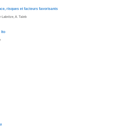
ence, risques et facteurs favorisants
é-Labrèze, A. Taïeb
Ito
r
lu