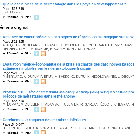
·
Quelle est la place de la dermatologie dans les pays en développement ?
Page :517-519
J.-J. Morand
Résumé
Plan
émoire original
·
Absence de valeur prédictive des signes de régression histologique sur l'en
Page :521-525
A. ALQUIER-BOUFFARD, F. FRANCK, J. JOUBERT-ZAKEYH, I. BARTHÉLÉMY, S. MANSA
DÉCHELOTTE, J.-M. MONDIÉ, P. SOUTEYRAND, M. D'INCAN
Résumé
Plan
·
Évaluation médico-économique de la prise en charge des carcinomes basocell
actiniques multiples par les dermatologues français
Page :527-533
P. BERNARD, A. DUPUY, P. BRUN, A. SASKO, G. DURU, N. NICOLOYANNIS, L. DECUY
Résumé
Plan
·
Protéine S100 Béta et
Melanoma Inhibitory Activity
(MIA) sériques : étude pro
précoce de métastases dans le mélanome
Page :535-540
M. LOPPIN, V. QUILLIEN, H. ADAMSKI, I. OLLIVIER, R. GARLANTÉZEC, J. CHEVRAN
Résumé
Plan
·
Carcinomes verruqueux des membres inférieurs
Page :543-547
H. DUROX, C. ROUX, A. SPARSA, F. LABROUSSE, C. BEDANE, J.-M. BONNETBLANC
Résumé
Plan