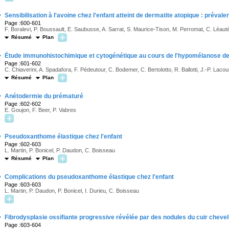
·
Sensibilisation à l'avoine chez l'enfant atteint de dermatite atopique : préval
Page :600-601
F. Boralevi, P. Boussault, E. Saubusse, A. Sarrat, S. Maurice-Tison, M. Perromat, C. Léaut
Résumé
Plan
·
Étude immunohistochimique et cytogénétique au cours de l'hypomélanose de 
Page :601-602
C. Chiaverini, A. Spadafora, F. Pédeutour, C. Bodemer, C. Bertolotto, R. Ballotti, J.-P. Lacou
Résumé
Plan
·
Anétodermie du prématuré
Page :602-602
E. Goujon, F. Beer, P. Vabres
·
Pseudoxanthome élastique chez l'enfant
Page :602-603
L. Martin, P. Bonicel, P. Daudon, C. Boisseau
Résumé
Plan
·
Complications du pseudoxanthome élastique chez l'enfant
Page :603-603
L. Martin, P. Daudon, P. Bonicel, I. Durieu, C. Boisseau
·
Fibrodysplasie ossifiante progressive révélée par des nodules du cuir cheve
Page :603-604