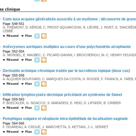
as clinique
·
Cutis laxa acquise généralisée associée à un myélome : découverte de gran
Page :548-551
G. FRÉMONT, D. KÉROB, C. PROST-SQUARCIONI, N. LIÈVRE, J. RIVET, E. TANCRÈDE,
LEBBÉ
Résumé
Plan
·
Anévrysmes aortiques multiples au cours d'une polychondrite atrophiante
Page :552-554
G. MONSEL, E. MAUBEC, C. PICARD-DAHAN, I. BROCHERIOU, M.-C. HENRY FEUGEAS
Résumé
Plan
·
Dermatite actinique chronique traitée par le tacrolimus topique (deux cas)
Page :555-558
A. ALQUIER-BOUFFARD, C. MARQUES DA COSTA, H. ROGER, F. FRANCK, A. TAÏEB, 
Résumé
Plan
·
Infiltration lymphocytaire dermique précédant un syndrome de Sweet
Page :559-563
P. BOECKLER, G. NOACCO, S. MARADEIX, E. HEID, D. LIPSKER, B. CRIBIER
Résumé
Plan
·
Pemphigus vulgaire et néoplasie intra-épithéliale de localisation vaginale
Page :564-566
F. HOAREAU, A. CROUE, J. MARCHETTA, S. KETTANI, J.-L. VERRET
Résumé
Plan