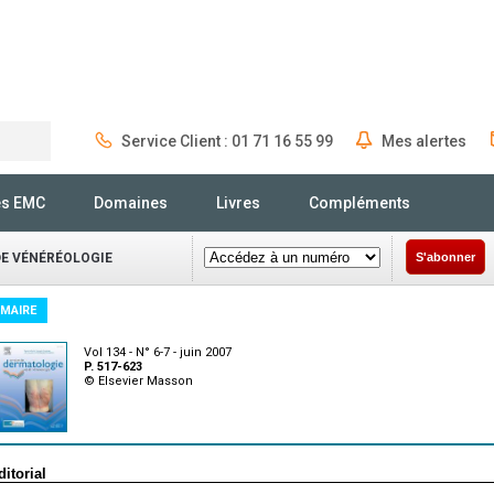
Service Client : 01 71 16 55 99
Mes alertes
Rechercher
és EMC
Domaines
Livres
Compléments
DE VÉNÉRÉOLOGIE
S'abonner
MAIRE
Vol 134 - N° 6-7 - juin 2007
P. 517-623
© Elsevier Masson
ditorial