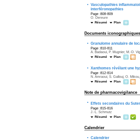
·
Vasculopathies inflammatoi
interféronopathies
Page :808-809
O. Dereure
Résumé
Plan
Documents iconographique
·
Granulome annulaire de loca
Page :810-811
A. Badaoui, P. Mugnier, M.-D. 
Résumé
Plan
·
Xanthomes révélant une hy
Page :812-814
N. Amraoui, S. Gallouj, O. Mikou,
Résumé
Plan
Note de pharmacovigilance
·
Effets secondaires du Sute
Page :815-816
J.-L. Schmutz
Résumé
Plan
Calendrier
·
Calendrier