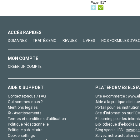
Page :817
ACCÈS RAPIDES
DOMAINES
TRAITÉS EMC
REVUES
LIVRES
NOS FORMULES D'AB
MON COMPTE
CRÉER UN COMPTE
AIDE & SUPPORT
PLATEFORMES ELSE
Contactez-nous / FAQ
Site e-commerce :
www.el
Qui sommes-nous ?
Aide à la pratique clinique
Mentions légales
Portail pour les institution
© - Avertissements
Site d'information sur l'E
Termes et conditions d'utilisation
E-learning pour les infirmi
Politique rédactionnelle
Bibliothèque d'e-books Els
Politique publicitaire
Blog special IFSI :
www.gen
Cookie settings
Suivez notre actualité sur