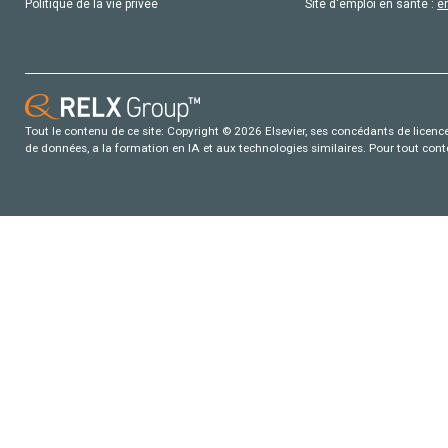
Politique de la vie privée
Site d'emploi en santé :
e
Tout le contenu de ce site: Copyright © 2026 Elsevier, ses concédants de licence e
de données, a la formation en IA et aux technologies similaires. Pour tout con