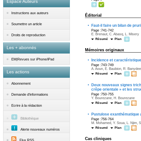
Espace Auteurs
Instructions aux auteurs
Éditorial
·
Soumettre un article
Faut-il faire un bilan de pru
Page :741-742
E. Brenaut, C. Abasq, L. Misery
Droits de reproduction
Résumé
Plan
Les + abonnés
Mémoires originaux
·
EM|Revues sur iPhone/iPad
Incidence et caractéristiqu
Page :743-749
A. Aoun, E. Baubion, R. Banydeen
Les actions
Résumé
Plan
·
Abonnement
Deux nouveaux signes tricho
crêpe orientale » et les s
Page :750-755
Demande d'informations
Y. Bourezane, H. Bourezane
Résumé
Plan
Ecrire à la rédaction
·
Pustulose exanthématique ai
Bibliothèque
Page :756-764
M. Mohamed, Y. Soua, L. Njim, S.
Résumé
Plan
Alerte nouveaux numéros
Cas cliniques
Flux RSS