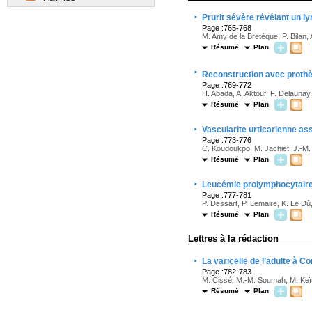
·
Prurit sévère révélant un 
Page :765-768
M. Amy de la Bretèque, P. Bilan, 
Résumé
Plan
·
Reconstruction avec prothè
Page :769-772
H. Abada, A. Aktouf, F. Delaunay,
Résumé
Plan
·
Vascularite urticarienne a
Page :773-776
C. Koudoukpo, M. Jachiet, J.-M. 
Résumé
Plan
·
Leucémie prolymphocytaire 
Page :777-781
P. Dessart, P. Lemaire, K. Le Dû,
Résumé
Plan
Lettres à la rédaction
·
La varicelle de l’adulte à 
Page :782-783
M. Cissé, M.-M. Soumah, M. Keït
Résumé
Plan