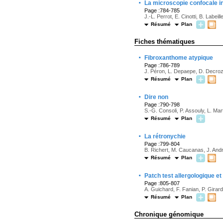
·
La microscopie confocale i
Page :784-785
J.-L. Perrot, E. Cinotti, B. Labei
Résumé
Plan
Fiches thématiques
·
Fibroxanthome atypique
Page :786-789
J. Péron, L. Depaepe, D. Decroze
Résumé
Plan
·
Dire non
Page :790-798
S.-G. Consoli, P. Assouly, L. Ma
Résumé
Plan
·
La rétronychie
Page :799-804
B. Richert, M. Caucanas, J. And
Résumé
Plan
·
Patch test allergologique 
Page :805-807
A. Guichard, F. Fanian, P. Girar
Résumé
Plan
Chronique génomique