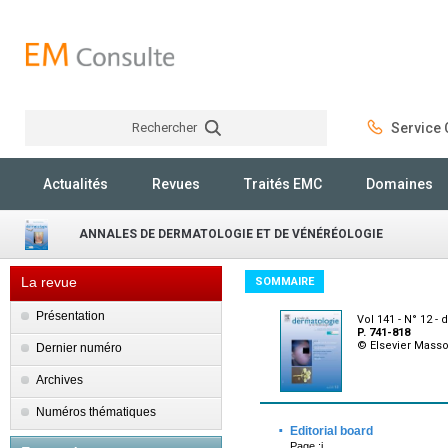
Rechercher
Service C
Rechercher
Actualités
Revues
Traités EMC
Domaines
ANNALES DE DERMATOLOGIE ET DE VÉNÉRÉOLOGIE
La revue
SOMMAIRE
Présentation
Vol 141 - N° 12 
P. 741-818
© Elsevier Mass
Dernier numéro
Archives
Numéros thématiques
·
Editorial board
Page :i