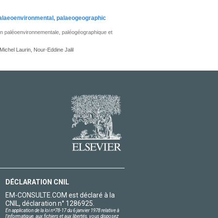
 palaeoenvironmental, palaeogeographic
ion paléoenvironnementale, paléogéographique et
ichel Laurin, Nour-Eddine Jalil
DÉCLARATION CNIL
EM-CONSULTE.COM est déclaré à la
CNIL, déclaration n° 1286925.
En application de la loi nº78-17 du 6 janvier 1978 relative à
l'informatique, aux fichiers et aux libertés, vous disposez