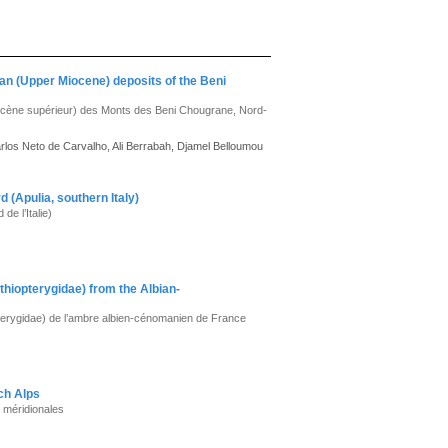
an (Upper Miocene) deposits of the Beni
iocène supérieur) des Monts des Beni Chougrane, Nord-
os Neto de Carvalho, Ali Berrabah, Djamel Belloumou
d (Apulia, southern Italy)
de l’Italie)
iopterygidae) from the Albian-
erygidae) de l’ambre albien-cénomanien de France
nch Alps
s méridionales