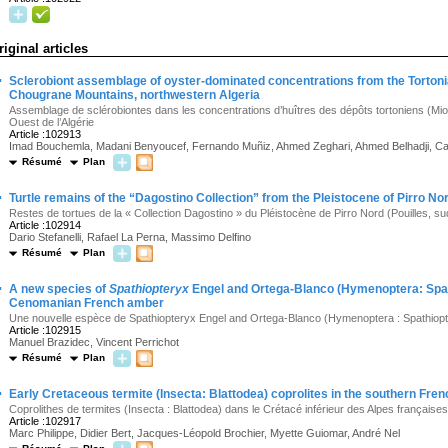
riginal articles
·
Sclerobiont assemblage of oyster-dominated concentrations from the Tortoni
Chougrane Mountains, northwestern Algeria
Assemblage de sclérobiontes dans les concentrations d’huîtres des dépôts tortoniens (M
Ouest de l’Algérie
Article :102913
Imad Bouchemla, Madani Benyoucef, Fernando Muñiz, Ahmed Zeghari, Ahmed Belhadji, Carl
Résumé
Plan
·
Turtle remains of the “Dagostino Collection” from the Pleistocene of Pirro Nor
Restes de tortues de la « Collection Dagostino » du Pléistocène de Pirro Nord (Pouilles, sud 
Article :102914
Dario Stefanelli, Rafael La Perna, Massimo Delfino
Résumé
Plan
·
A new species of
Spathiopteryx
Engel and Ortega-Blanco (Hymenoptera: Spath
Cenomanian French amber
Une nouvelle espèce de Spathiopteryx Engel and Ortega-Blanco (Hymenoptera : Spathiopt
Article :102915
Manuel Brazidec, Vincent Perrichot
Résumé
Plan
·
Early Cretaceous termite (Insecta: Blattodea) coprolites in the southern Fre
Coprolithes de termites (Insecta : Blattodea) dans le Crétacé inférieur des Alpes française
Article :102917
Marc Philippe, Didier Bert, Jacques-Léopold Brochier, Myette Guiomar, André Nel