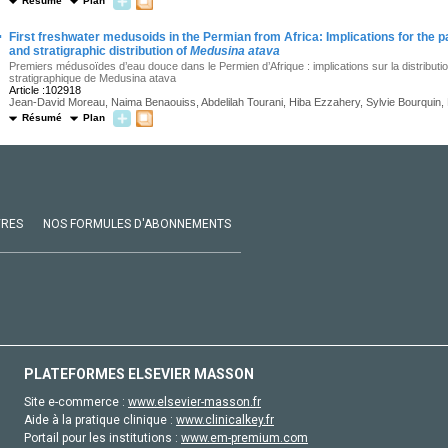
Résumé
Plan
·
First freshwater medusoids in the Permian from Africa: Implications for the
and stratigraphic distribution of
Medusina atava
Premiers médusoïdes d’eau douce dans le Permien d’Afrique : implications sur la distribut
stratigraphique de Medusina atava
Article :102918
Jean-David Moreau, Naima Benaouiss, Abdelilah Tourani, Hiba Ezzahery, Sylvie Bourquin, M
Résumé
Plan
VRES
NOS FORMULES D'ABONNEMENTS
PLATEFORMES ELSEVIER MASSON
Site e-commerce :
www.elsevier-masson.fr
Aide à la pratique clinique :
www.clinicalkey.fr
Portail pour les institutions :
www.em-premium.com