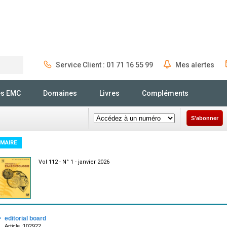
Service Client : 01 71 16 55 99
Mes alertes
Rechercher
és EMC
Domaines
Livres
Compléments
S'abonner
MAIRE
Vol 112 - N° 1 - janvier 2026
·
editorial board
Article :102922