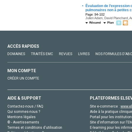
·
Évaluation de l’expression
pulmonaires non à petites c
Page :94-102
Julien Adam, David Planchard, A
Résumé
Plan
ACCÈS RAPIDES
DOMAINES
TRAITÉS EMC
REVUES
LIVRES
NOS FORMULES D'AB
MON COMPTE
CRÉER UN COMPTE
AIDE & SUPPORT
PLATEFORMES ELSE
Contactez-nous / FAQ
Site e-commerce :
www.el
Qui sommes-nous ?
Aide à la pratique clinique
Mentions légales
Portail pour les institution
© - Avertissements
Site d'information sur l'E
Termes et conditions d'utilisation
E-learning pour les infirmi