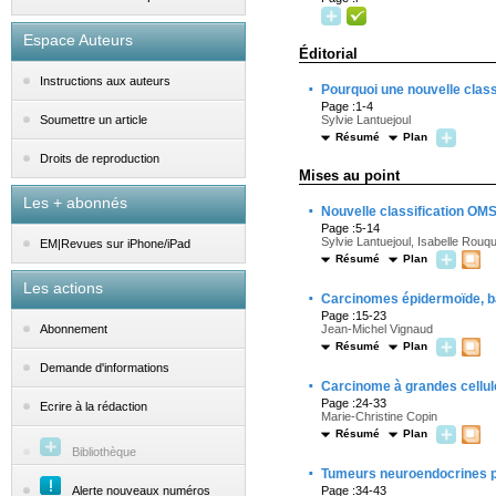
Espace Auteurs
Éditorial
Instructions aux auteurs
·
Pourquoi une nouvelle clas
Page :1-4
Sylvie Lantuejoul
Soumettre un article
Résumé
Plan
Droits de reproduction
Mises au point
Les + abonnés
·
Nouvelle classification OM
Page :5-14
Sylvie Lantuejoul, Isabelle Rouqu
EM|Revues sur iPhone/iPad
Résumé
Plan
Les actions
·
Carcinomes épidermoïde, b
Page :15-23
Jean-Michel Vignaud
Abonnement
Résumé
Plan
Demande d'informations
·
Carcinome à grandes cellu
Page :24-33
Ecrire à la rédaction
Marie-Christine Copin
Résumé
Plan
Bibliothèque
·
Tumeurs neuroendocrines p
Alerte nouveaux numéros
Page :34-43