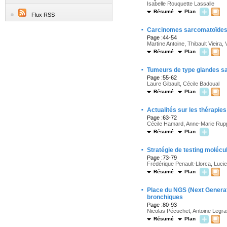
Isabelle Rouquette Lassalle
Résumé
Plan
Flux RSS
·
Carcinomes sarcomatoïdes
Page :44-54
Martine Antoine, Thibault Vieira
Résumé
Plan
·
Tumeurs de type glandes s
Page :55-62
Laure Gibault, Cécile Badoual
Résumé
Plan
·
Actualités sur les thérapie
Page :63-72
Cécile Hamard, Anne-Marie Ruppe
Résumé
Plan
·
Stratégie de testing moléc
Page :73-79
Frédérique Penault-Llorca, Lucie
Résumé
Plan
·
Place du NGS (Next Generati
bronchiques
Page :80-93
Nicolas Pécuchet, Antoine Legra
Résumé
Plan