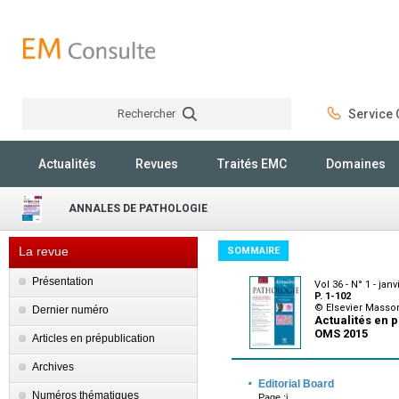
Rechercher
Service C
Rechercher
Actualités
Revues
Traités EMC
Domaines
ANNALES DE PATHOLOGIE
La revue
SOMMAIRE
Présentation
Vol 36 - N° 1 - jan
P. 1-102
© Elsevier Masso
Dernier numéro
Actualités en 
OMS 2015
Articles en prépublication
Archives
·
Editorial Board
Numéros thématiques
Page :i