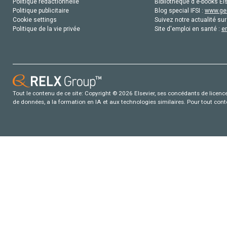
Politique rédactionnelle
Bibliothèque d'e-books Els
Politique publicitaire
Blog special IFSI :
www.gen
Cookie settings
Suivez notre actualité sur
Politique de la vie privée
Site d'emploi en santé :
e
Tout le contenu de ce site: Copyright © 2026 Elsevier, ses concédants de licence e
de données, a la formation en IA et aux technologies similaires. Pour tout con