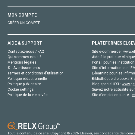
MON COMPTE
CRÉER UN COMPTE
AIDE & SUPPORT
PLATEFORMES ELSE
Contactez-nous / FAQ
Site e-commerce :
www.el
Qui sommes-nous ?
Aide à la pratique clinique
Mentions légales
Portail pour les institution
© - Avertissements
Site d'information sur l'E
Termes et conditions d'utilisation
E-learning pour les infirmi
Politique rédactionnelle
Bibliothèque d'e-books Els
Politique publicitaire
Blog special IFSI :
www.gen
Cookie settings
Suivez notre actualité sur
Politique de la vie privée
Site d'emploi en santé :
e
Tout le contenu de ce site: Copyright © 2026 Elsevier, ses concédants de licence e