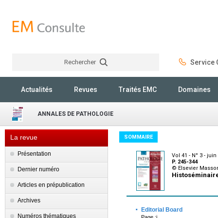
Rechercher
Service C
Rechercher
Actualités
Revues
Traités EMC
Domaines
ANNALES DE PATHOLOGIE
La revue
SOMMAIRE
Présentation
Vol 41 - N° 3 - jui
P. 245-344
© Elsevier Masso
Dernier numéro
Histoséminaire
Articles en prépublication
Archives
·
Editorial Board
Numéros thématiques
Page :i