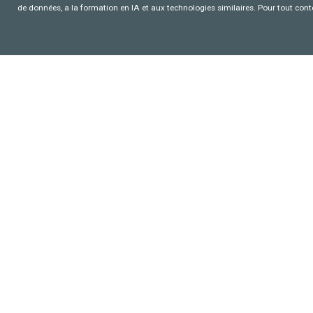
de données, a la formation en IA et aux technologies similaires. Pour tout con