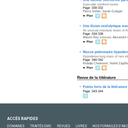
Une tumeur storiforme parti
A peculiar storiform tumor
Page :330-332
Pierre Sohier, Sarah Guégan
Plan
·
Une lésion ostéolytique man
An unusual osteolytic lesion of t
Page :334-338
Manon Rey Lescure, Alexandre
Plan
·
Masse pulmonaire hypodense
Hypodense lung mass of rare et
Page :340-342
Khadija Chaanoun, Nahid Zaghba
Plan
Revue de la littérature
·
Points forts de la littérature
Page :343-344
ACCÈS RAPIDES
DOMAINES
TRAITÉS EMC
REVUES
LIVRES
NOS FORMULES D'AB