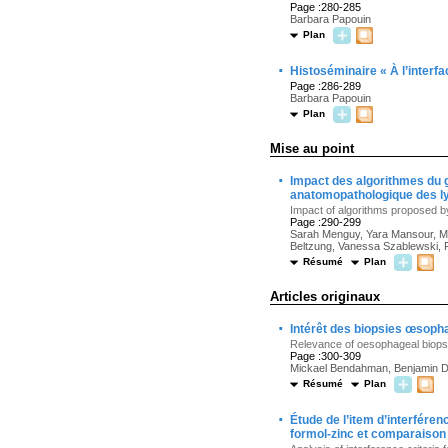
Page :280-285
Barbara Papouin
Plan
·
Histoséminaire « À l’interf
Page :286-289
Barbara Papouin
Plan
Mise au point
·
Impact des algorithmes du 
anatomopathologique des l
Impact of algorithms proposed 
Page :290-299
Sarah Menguy, Yara Mansour, Mar
Beltzung, Vanessa Szablewski, Ph
Résumé
Plan
Articles originaux
·
Intérêt des biopsies œsopha
Relevance of oesophageal biopsi
Page :300-309
Mickael Bendahman, Benjamin Du
Résumé
Plan
·
Étude de l’item d’interféren
formol-zinc et comparaison 