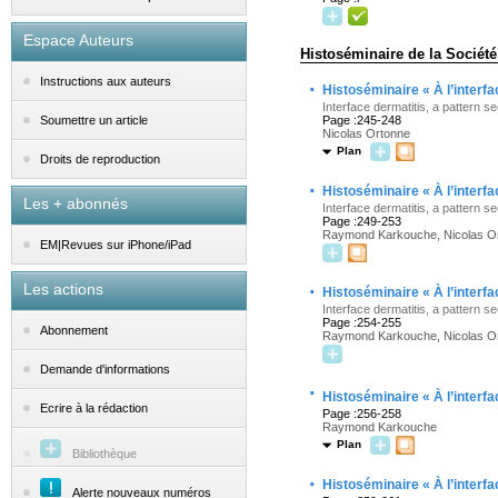
Espace Auteurs
Histoséminaire de la Société
Instructions aux auteurs
·
Histoséminaire « À l’interf
Interface dermatitis, a pattern 
Page :245-248
Soumettre un article
Nicolas Ortonne
Plan
Droits de reproduction
·
Histoséminaire « À l’interf
Les + abonnés
Interface dermatitis, a pattern 
Page :249-253
Raymond Karkouche, Nicolas Or
EM|Revues sur iPhone/iPad
·
Les actions
Histoséminaire « À l’interf
Interface dermatitis, a pattern 
Page :254-255
Abonnement
Raymond Karkouche, Nicolas Or
Demande d'informations
·
Histoséminaire « À l’interf
Ecrire à la rédaction
Page :256-258
Raymond Karkouche
Plan
Bibliothèque
·
Histoséminaire « À l’interf
Alerte nouveaux numéros