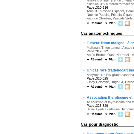
Analysis of interference criteria f
classical 4% buffered formalin so
Page :310-316
Arnault Tauziède-Espariat, Domin
Noémie Pucelle, Priscille Gigan
Fabrice Chrétien, Pascale Varl
Résumé
Plan
Cas anatomocliniques
·
Tumeur Triton maligne : à p
Malignant Triton tumour: A case 
Page :317-322
Anaïs Brunet, Oana Hermeziu, Al
Résumé
Plan
·
Un cas rare d’adénocarcin
A thyroid-like low-grade nasoph
Page :323-325
Cindy Colombé, Hugo Gil, Christi
Résumé
Plan
·
Association thyrolipome et 
Association of thyrolipoma and t
Page :326-329
Sirine Ayadi, Bouthaina Hammam
Résumé
Plan
Cas pour diagnostic
·