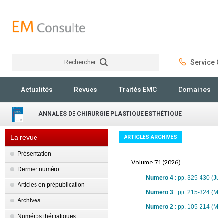
Rechercher
Service C
Rechercher
Actualités
Revues
Traités EMC
Domaines
ANNALES DE CHIRURGIE PLASTIQUE ESTHÉTIQUE
La revue
ARTICLES ARCHIVÉS
Présentation
Volume 71 (2026)
Dernier numéro
Numero 4
: pp. 325-430 (J
Articles en prépublication
Numero 3
: pp. 215-324 (
Archives
Numero 2
: pp. 105-214 (
Numéros thématiques