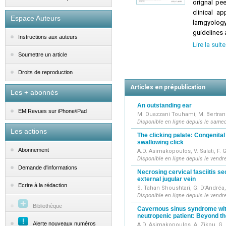
orignal pee
clinical a
Espace Auteurs
larngyolog
guidelines
Instructions aux auteurs
Lire la suite
Impact fact
Soumettre un article
Clarivate J
Droits de reproduction
Articles en prépublication
Les + abonnés
An outstanding ear
EM|Revues sur iPhone/iPad
M. Ouazzani Touhami, M. Bertran
Disponible en ligne depuis le samed
Les actions
The clicking palate: Congenital
swallowing click
Abonnement
A.D. Asimakopoulos, V. Salati, F. 
Disponible en ligne depuis le vendr
Demande d'informations
Necrosing cervical fasciitis se
external jugular vein
Ecrire à la rédaction
S. Tahan Shoushtari, G. D’Andréa
Disponible en ligne depuis le vendr
Bibliothèque
Cavernous sinus syndrome with 
neutropenic patient: Beyond th
Alerte nouveaux numéros
A.D. Asimakopoulos, A. Zikou, G