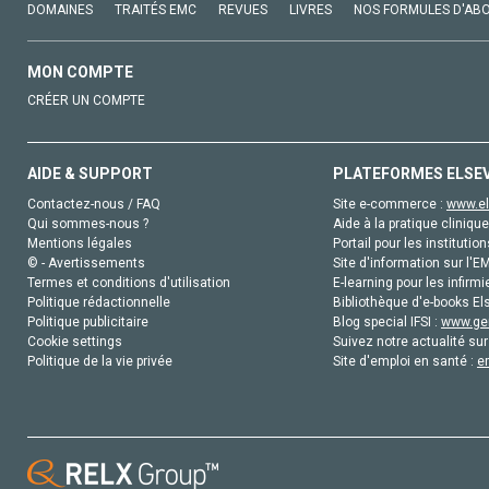
DOMAINES
TRAITÉS EMC
REVUES
LIVRES
NOS FORMULES D'AB
MON COMPTE
CRÉER UN COMPTE
AIDE & SUPPORT
PLATEFORMES ELSE
Contactez-nous / FAQ
Site e-commerce :
www.el
Qui sommes-nous ?
Aide à la pratique clinique
Mentions légales
Portail pour les institution
© - Avertissements
Site d'information sur l'E
Termes et conditions d'utilisation
E-learning pour les infirmi
Politique rédactionnelle
Bibliothèque d'e-books Els
Politique publicitaire
Blog special IFSI :
www.gen
Cookie settings
Suivez notre actualité sur
Politique de la vie privée
Site d'emploi en santé :
e