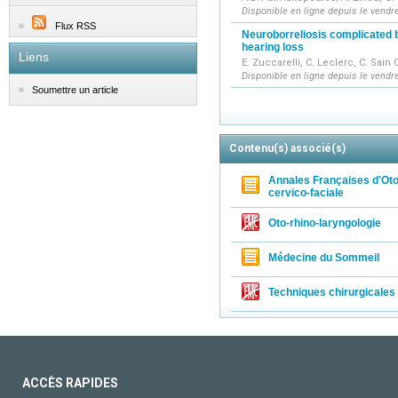
Disponible en ligne depuis le vendr
Flux RSS
Neuroborreliosis complicated b
hearing loss
Liens
E. Zuccarelli, C. Leclerc, C. Sain
Disponible en ligne depuis le vendre
Soumettre un article
Contenu(s) associé(s)
Annales Françaises d'Oto
cervico-faciale
Oto-rhino-laryngologie
Médecine du Sommeil
Techniques chirurgicales 
ACCÈS RAPIDES