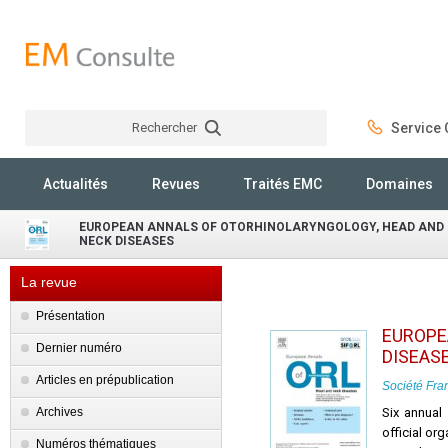
Rechercher
Service C
Rechercher
Actualités
Revues
Traités EMC
Domaines
EUROPEAN ANNALS OF OTORHINOLARYNGOLOGY, HEAD AND
NECK DISEASES
La revue
Présentation
EUROPE
Dernier numéro
DISEAS
Articles en prépublication
Société Fran
Archives
Six annual
official or
Numéros thématiques