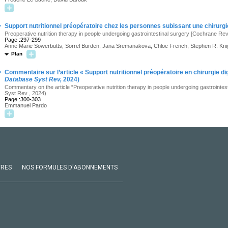
·
Support nutritionnel préopératoire chez les personnes subissant une chirurg
Preoperative nutrition therapy in people undergoing gastrointestinal surgery [Cochrane Re
Page :297-299
Anne Marie Sowerbutts, Sorrel Burden, Jana Sremanakova, Chloe French, Stephen R. Kni
Plan
·
Commentaire sur l’article « Support nutritionnel préopératoire en chirurgie di
Database Syst Rev,
2024)
Commentary on the article “Preoperative nutrition therapy in people undergoing gastrointe
Syst Rev , 2024)
Page :300-303
Emmanuel Pardo
VRES
NOS FORMULES D'ABONNEMENTS