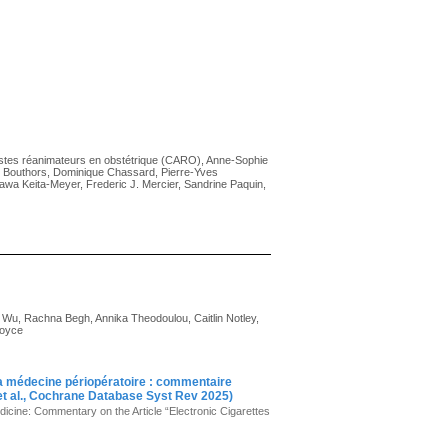
istes réanimateurs en obstétrique (CARO), Anne-Sophie
e Bouthors, Dominique Chassard, Pierre-Yves
awa Keita-Meyer, Frederic J. Mercier, Sandrine Paquin,
g Wu, Rachna Begh, Annika Theodoulou, Caitlin Notley,
Boyce
 la médecine périopératoire : commentaire
n et al., Cochrane Database Syst Rev 2025)
dicine: Commentary on the Article “Electronic Cigarettes