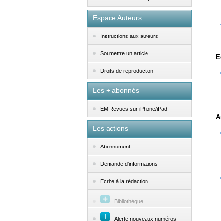
Espace Auteurs
Instructions aux auteurs
Soumettre un article
E
Droits de reproduction
Les + abonnés
EM|Revues sur iPhone/iPad
A
Les actions
Abonnement
Demande d'informations
Ecrire à la rédaction
Bibliothèque
Alerte nouveaux numéros