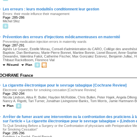
·
Les erreurs : leurs modalités conditionnent leur gestion
Errors: their mode influnce their management
Page :285-286
Michel Sfez
·
Prévention des erreurs d’injections médicamenteuses en maternité
Preventing medication injection errors in maternity wards
Page :287-291
Agnès Le Gouez, Estelle Morau, Conseil d’administration du CARO, Collège des anesthés
Baptiste, Dan Benhamou, Marie-Pierre Bonnet, Martine Bonnin, Lionel Bouvet, Anne-Sophi
Dewandre, Valentina Faitot, Catherine Fischer, Max Gonzalez Estevez, Benjamin Julliac, H
Thibaut Rackelboom, Florence Vial
Résumé
Plan
OCHRANE France
·
La cigarette électronique pour le sevrage tabagique [Cochrane Review]
Electronic cigarettes for smoking cessation [Cochrane Review]
Page :292-294
Nicola Lindson, Ailsa R. Butler, Hayden McRobbie, Chris Bullen, Peter Hajek, Angela Difen
Nancy A. Rigotti, Tari Turner, Jonathan Livingstone-Banks, Tom Morris, Jamie Hartmann-
Plan
·
Arrêter de fumer avant une intervention ou la confrontation des praticiens à
sur l’article « La cigarette électronique pour le sevrage tabagique » (Lindso
To Quit Smoking Before a Surgery or the Confrontation of physicians with Perioperative Me
for Smoking Cessation”
Page :295-296
Frédéric Le Saché, David Barouk