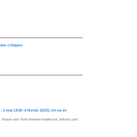
ins critiques
: 1 mai 1938–4 février 2025). Un va-et-
. A back-and -forth between healthcare, industry and