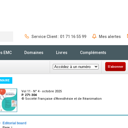
Service Client : 01 71 16 55 99
Mes alertes
Rechercher
és EMC
Domaines
Livres
Compléments
S'abonner
MAIRE
Vol 11 - N° 4 - octobre 2025
P. 271-304
© Société Française d'Anesthésie et de Réanimation
·
Editorial board
Page :i