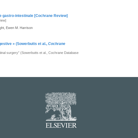
ie gastro-intestinale [Cochrane Review]
view]
ght, Ewen M. Harrison
gestive » (Sowerbutts et al.,
Cochrane
stinal surgery” (Sowerbutts et al., Cochrane Database