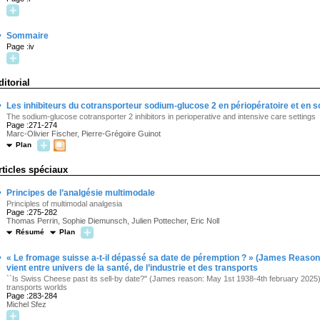
·
Sommaire
Page :iv
ditorial
·
Les inhibiteurs du cotransporteur sodium-glucose 2 en périopératoire et en so
The sodium-glucose cotransporter 2 inhibitors in perioperative and intensive care settings
Page :271-274
Marc-Olivier Fischer, Pierre-Grégoire Guinot
Plan
rticles spéciaux
·
Principes de l’analgésie multimodale
Principles of multimodal analgesia
Page :275-282
Thomas Perrin, Sophie Diemunsch, Julien Pottecher, Eric Noll
Résumé
Plan
·
« Le fromage suisse a-t-il dépassé sa date de péremption ? » (James Reason 
vient entre univers de la santé, de l’industrie et des transports
``Is Swiss Cheese past its sell-by date?'' (James reason: May 1st 1938-4th february 2025)
transports worlds
Page :283-284
Michel Sfez