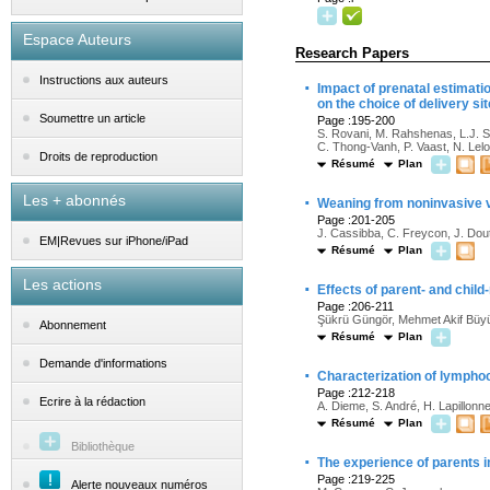
Espace Auteurs
Research Papers
Instructions aux auteurs
·
Impact of prenatal estimati
on the choice of delivery sit
Soumettre un article
Page :195-200
S. Rovani, M. Rahshenas, L.J. Sa
C. Thong-Vanh, P. Vaast, N. Le
Droits de reproduction
Résumé
Plan
·
Les + abonnés
Weaning from noninvasive ve
Page :201-205
J. Cassibba, C. Freycon, J. Douta
EM|Revues sur iPhone/iPad
Résumé
Plan
Les actions
·
Effects of parent- and child
Page :206-211
Şükrü Güngör, Mehmet Akif Büy
Abonnement
Résumé
Plan
Demande d'informations
·
Characterization of lymphoc
Page :212-218
Ecrire à la rédaction
A. Dieme, S. André, H. Lapillonn
Résumé
Plan
Bibliothèque
·
The experience of parents 
Page :219-225
Alerte nouveaux numéros