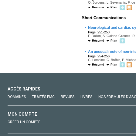
Q. Jordens, L. Sevenants, F. de 
Résumé
Plan
Short Communications
·
Neurological and cardiac sy
Page :251-253
F. Dulion, S. Galene-Gromez, R. 
Résumé
Plan
·
An unusual route of non-inte
Page :254-256
C. Lemoine, C. Bréhin, P. Micheau
Résumé
Plan
ACCÈS RAPIDES
DOMAINES
TRAITÉS EMC
REVUES
LIVRES
NOS FORMULES D'AB
MON COMPTE
CRÉER UN COMPTE