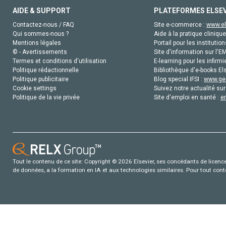
AIDE & SUPPORT
PLATEFORMES ELSE
Contactez-nous / FAQ
Site e-commerce :
www.el
Qui sommes-nous ?
Aide à la pratique clinique
Mentions légales
Portail pour les institution
© - Avertissements
Site d'information sur l'E
Termes et conditions d'utilisation
E-learning pour les infirmi
Politique rédactionnelle
Bibliothèque d'e-books Els
Politique publicitaire
Blog special IFSI :
www.gen
Cookie settings
Suivez notre actualité sur
Politique de la vie privée
Site d'emploi en santé :
e
Tout le contenu de ce site: Copyright © 2026 Elsevier, ses concédants de licence e
de données, a la formation en IA et aux technologies similaires. Pour tout con