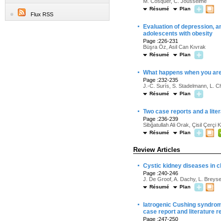
M. Cosquer, C. Jousselme
Résumé
Plan
Flux RSS
·
Evaluation of depression, a
adolescents with obesity
Page :226-231
Büşra Öz, Asil Can Kıvrak
Résumé
Plan
·
What happens when you are 
Page :232-235
J.-C. Surís, S. Stadelmann, L. 
Résumé
Plan
·
Two case reports and a lite
Page :236-239
Sibğatullah Ali Orak, Çisil Çerçi
Résumé
Plan
Review Articles
·
Cystic kidney diseases in c
Page :240-246
J. De Groof, A. Dachy, L. Breys
Résumé
Plan
·
Iatrogenic Cushing syndrom
case report and literature r
Page :247-250