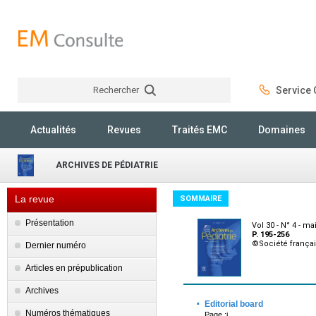
Rechercher
Service C
Rechercher
Actualités
Revues
Traités EMC
Domaines
ARCHIVES DE PÉDIATRIE
La revue
SOMMAIRE
Présentation
Vol 30 - N° 4 - ma
P. 195-256
©Société françai
Dernier numéro
Articles en prépublication
Archives
·
Editorial board
Numéros thématiques
Page :i