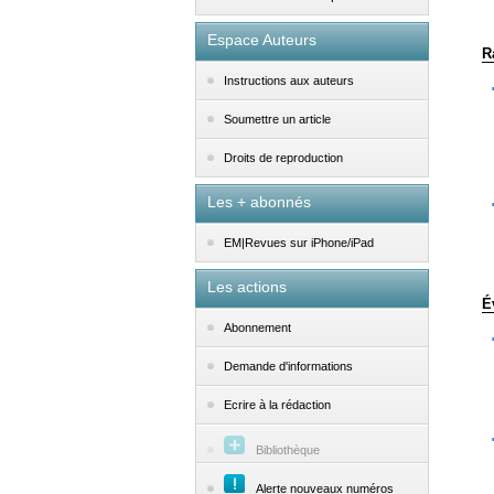
Espace Auteurs
R
Instructions aux auteurs
Soumettre un article
Droits de reproduction
Les + abonnés
EM|Revues sur iPhone/iPad
Les actions
É
Abonnement
Demande d'informations
Ecrire à la rédaction
Bibliothèque
Alerte nouveaux numéros