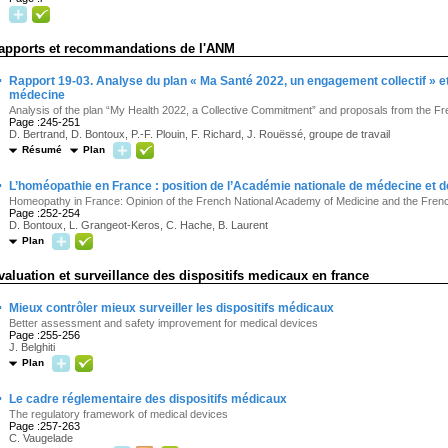
apports et recommandations de l'ANM
·
Rapport 19-03. Analyse du plan « Ma Santé 2022, un engagement collectif » e
médecine
Analysis of the plan “My Health 2022, a Collective Commitment” and proposals from the 
Page :245-251
D. Bertrand, D. Bontoux, P.-F. Plouin, F. Richard, J. Rouëssé, groupe de travail
Résumé
Plan
·
L’homéopathie en France : position de l’Académie nationale de médecine et 
Homeopathy in France: Opinion of the French National Academy of Medicine and the Fre
Page :252-254
D. Bontoux, L. Grangeot-Keros, C. Hache, B. Laurent
Plan
valuation et surveillance des dispositifs medicaux en france
·
Mieux contrôler mieux surveiller les dispositifs médicaux
Better assessment and safety improvement for medical devices
Page :255-256
J. Belghiti
Plan
·
Le cadre réglementaire des dispositifs médicaux
The regulatory framework of medical devices
Page :257-263
C. Vaugelade