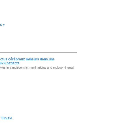
s »
farctus cérébraux mineurs dans une
4879 patients
s in a multicentric, multinational and multicontinental
 Tunisie