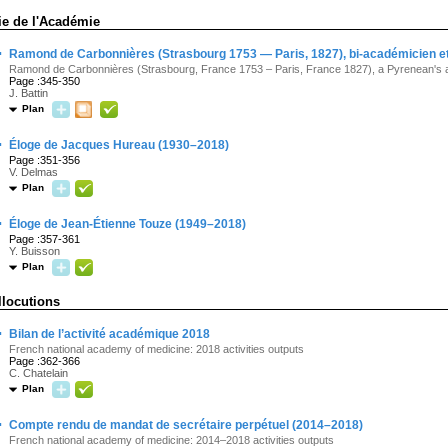
ie de l'Académie
·
Ramond de Carbonnières (Strasbourg 1753 — Paris, 1827), bi-académicien e
Ramond de Carbonnières (Strasbourg, France 1753 – Paris, France 1827), a Pyrenean's
Page :345-350
J. Battin
Plan
·
Éloge de Jacques Hureau (1930–2018)
Page :351-356
V. Delmas
Plan
·
Éloge de Jean-Étienne Touze (1949–2018)
Page :357-361
Y. Buisson
Plan
llocutions
·
Bilan de l’activité académique 2018
French national academy of medicine: 2018 activities outputs
Page :362-366
C. Chatelain
Plan
·
Compte rendu de mandat de secrétaire perpétuel (2014–2018)
French national academy of medicine: 2014–2018 activities outputs