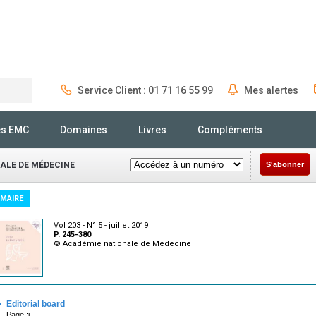
Service Client : 01 71 16 55 99
Mes alertes
Rechercher
és EMC
Domaines
Livres
Compléments
NALE DE MÉDECINE
S'abonner
MAIRE
Vol 203 - N° 5 - juillet 2019
P. 245-380
© Académie nationale de Médecine
·
Editorial board
Page :i