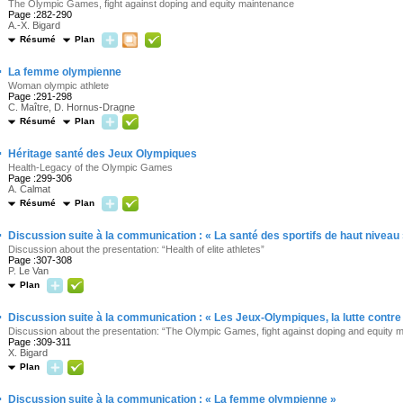
The Olympic Games, fight against doping and equity maintenance
Page :282-290
A.-X. Bigard
Résumé
Plan
·
La femme olympienne
Woman olympic athlete
Page :291-298
C. Maître, D. Hornus-Dragne
Résumé
Plan
·
Héritage santé des Jeux Olympiques
Health-Legacy of the Olympic Games
Page :299-306
A. Calmat
Résumé
Plan
·
Discussion suite à la communication : « La santé des sportifs de haut niveau
Discussion about the presentation: “Health of elite athletes”
Page :307-308
P. Le Van
Plan
·
Discussion suite à la communication : « Les Jeux-Olympiques, la lutte contre l
Discussion about the presentation: “The Olympic Games, fight against doping and equity 
Page :309-311
X. Bigard
Plan
·
Discussion suite à la communication : « La femme olympienne »