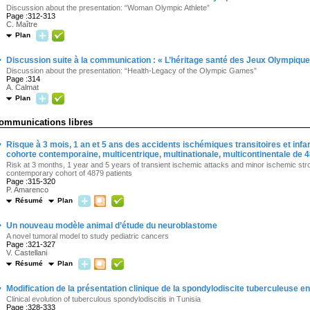
Discussion about the presentation: “Woman Olympic Athlete”
Page :312-313
C. Maître
Plan
·
Discussion suite à la communication : « L’héritage santé des Jeux Olympique
Discussion about the presentation: “Health-Legacy of the Olympic Games”
Page :314
A. Calmat
Plan
ommunications libres
·
Risque à 3 mois, 1 an et 5 ans des accidents ischémiques transitoires et in
cohorte contemporaine, multicentrique, multinationale, multicontinentale de 
Risk at 3 months, 1 year and 5 years of transient ischemic attacks and minor ischemic stroke
contemporary cohort of 4879 patients
Page :315-320
P. Amarenco
Résumé
Plan
·
Un nouveau modèle animal d’étude du neuroblastome
A novel tumoral model to study pediatric cancers
Page :321-327
V. Castellani
Résumé
Plan
·
Modification de la présentation clinique de la spondylodiscite tuberculeuse en
Clinical evolution of tuberculous spondylodiscitis in Tunisia
Page :328-333