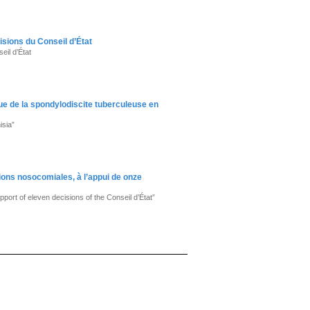
isions du Conseil d’État
eil d’État
que de la spondylodiscite tuberculeuse en
isia”
tions nosocomiales, à l’appui de onze
pport of eleven decisions of the Conseil d’État”