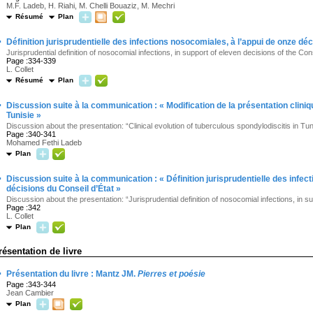
M.F. Ladeb, H. Riahi, M. Chelli Bouaziz, M. Mechri
Résumé
Plan
·
Définition jurisprudentielle des infections nosocomiales, à l’appui de onze déc
Jurisprudential definition of nosocomial infections, in support of eleven decisions of the Cons
Page :334-339
L. Collet
Résumé
Plan
·
Discussion suite à la communication : « Modification de la présentation clini
Tunisie »
Discussion about the presentation: “Clinical evolution of tuberculous spondylodiscitis in Tun
Page :340-341
Mohamed Fethi Ladeb
Plan
·
Discussion suite à la communication : « Définition jurisprudentielle des infec
décisions du Conseil d’État »
Discussion about the presentation: “Jurisprudential definition of nosocomial infections, in su
Page :342
L. Collet
Plan
résentation de livre
·
Présentation du livre : Mantz JM.
Pierres et poésie
Page :343-344
Jean Cambier
Plan