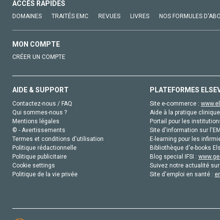
ACCÈS RAPIDES
DOMAINES
TRAITÉS EMC
REVUES
LIVRES
NOS FORMULES D'AB
MON COMPTE
CRÉER UN COMPTE
AIDE & SUPPORT
PLATEFORMES ELSE
Contactez-nous / FAQ
Site e-commerce :
www.el
Qui sommes-nous ?
Aide à la pratique clinique
Mentions légales
Portail pour les institution
© - Avertissements
Site d'information sur l'E
Termes et conditions d'utilisation
E-learning pour les infirmi
Politique rédactionnelle
Bibliothèque d'e-books Els
Politique publicitaire
Blog special IFSI :
www.gen
Cookie settings
Suivez notre actualité sur
Politique de la vie privée
Site d'emploi en santé :
e