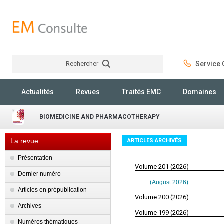
Rechercher
Service C
Rechercher
Actualités
Revues
Traités EMC
Domaines
BIOMEDICINE AND PHARMACOTHERAPY
La revue
ARTICLES ARCHIVÉS
Présentation
Volume 201 (2026)
Dernier numéro
(August 2026)
Articles en prépublication
Volume 200 (2026)
Archives
Volume 199 (2026)
Numéros thématiques