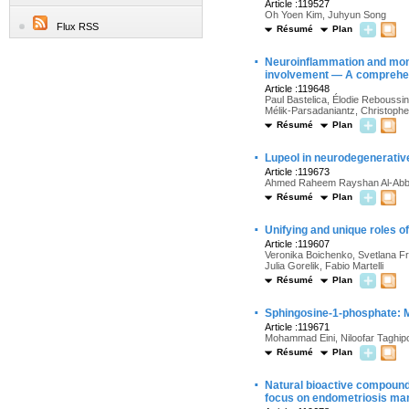
Article :119527
Oh Yoen Kim, Juhyun Song
Flux RSS
Résumé
Plan
·
Neuroinflammation and mono
involvement — A comprehe
Article :119648
Paul Bastelica, Élodie Reboussin
Mélik-Parsadaniantz, Christoph
Résumé
Plan
·
Lupeol in neurodegenerativ
Article :119673
Ahmed Raheem Rayshan Al-Abbo
Résumé
Plan
·
Unifying and unique roles o
Article :119607
Veronika Boichenko, Svetlana Fro
Julia Gorelik, Fabio Martelli
Résumé
Plan
·
Sphingosine-1-phosphate: M
Article :119671
Mohammad Eini, Niloofar Taghi
Résumé
Plan
·
Natural bioactive compound
focus on endometriosis m