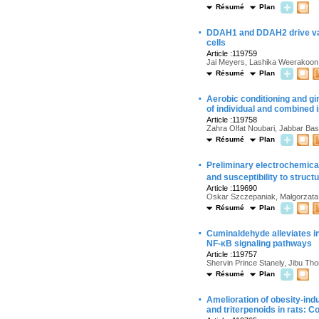
Résumé
Plan
·
DDAH1 and DDAH2 drive vas
cells
Article :119759
Jai Meyers, Lashika Weerakoon,
Résumé
Plan
·
Aerobic conditioning and gi
of individual and combined 
Article :119758
Zahra Olfat Noubari, Jabbar Ba
Résumé
Plan
·
Preliminary electrochemica
and susceptibility to struc
Article :119690
Oskar Szczepaniak, Małgorzata
Résumé
Plan
·
Cuminaldehyde alleviates in
NF-κB signaling pathways
Article :119757
Shervin Prince Stanely, Jibu T
Résumé
Plan
·
Amelioration of obesity-in
and triterpenoids in rats: 