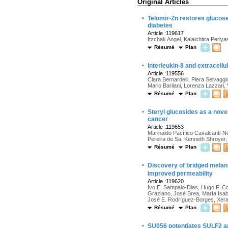
Original Articles
·
Telomir-Zn restores glucose
diabetes
Article :119617
Itzchak Angel, Kalaichitra Peri
Résumé
Plan
·
Interleukin-8 and extracel
Article :119556
Clara Bernardelli, Piera Selvaggio
Mario Barilani, Lorenza Lazzari,
Résumé
Plan
·
Steryl glucosides as a nove
cancer
Article :119653
Marinaldo Pacífico Cavalcanti-N
Pereira de Sa, Kenneth Shroyer,
Résumé
Plan
·
Discovery of bridged melano
improved permeability
Article :119620
Ivo E. Sampaio-Dias, Hugo F. Co
Graziano, José Brea, María Isab
José E. Rodríguez-Borges, Xer
Résumé
Plan
·
SU056 potentiates SULF2 a