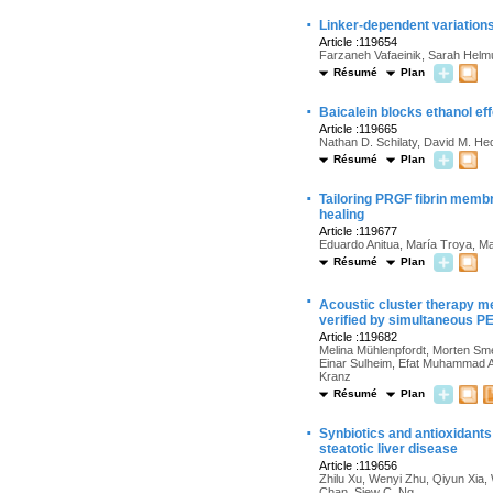
·
Linker-dependent variations
Article :119654
Farzaneh Vafaeinik, Sarah Helmu
Résumé
Plan
·
Baicalein blocks ethanol ef
Article :119665
Nathan D. Schilaty, David M. H
Résumé
Plan
·
Tailoring PRGF fibrin membr
healing
Article :119677
Eduardo Anitua, María Troya, M
Résumé
Plan
·
Acoustic cluster therapy m
verified by simultaneous P
Article :119682
Melina Mühlenpfordt, Morten Sm
Einar Sulheim, Efat Muhammad A
Kranz
Résumé
Plan
·
Synbiotics and antioxidants
steatotic liver disease
Article :119656
Zhilu Xu, Wenyi Zhu, Qiyun Xia
Chan, Siew C. Ng