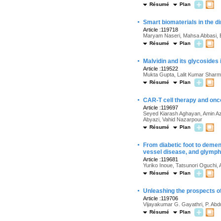
Résumé
Plan
·
Smart biomaterials in the d
Article :119718
Maryam Naseri, Mahsa Abbasi, 
Résumé
Plan
·
Malvidin and its glycosides
Article :119522
Mukta Gupta, Lalit Kumar Shar
Résumé
Plan
·
CAR-T cell therapy and onc
Article :119697
Seyed Kiarash Aghayan, Amin Azi
Abyazi, Vahid Nazarpour
Résumé
Plan
·
From diabetic foot to demen
vessel disease, and glymph
Article :119681
Yuriko Inoue, Tatsunori Oguchi, 
Résumé
Plan
·
Unleashing the prospects o
Article :119706
Vijayakumar G. Gayathri, P. Ab
Résumé
Plan