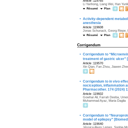
Article :119765
Li Yanhong, Liang Wei, Han Yun
Résumé
Plan
·
Activity-dependent metabol
anesthesia
Article :119608
Jonas Schunack, Georg Riepe, Ka
Résumé
Plan
Corrigendum
·
Corrigendum to “Microenvi
treatment of gastric ulcer”
Article :119570
Xin Qian, Fan Zhou, Jiawen Zhen
·
Corrigendum to in vivo effec
nociception, inflammation a
Pharmacother. 174 (2024) 
Article :119602
Gowhar Ali, Farrah Deeba, Umer
Muhammad Ayaz, Maria Daglia
·
Corrigendum to “Neuroprotec
model of epilepsy” [Biomed
Article :119640
Jéssica Alves Lemes, Sophia Mor