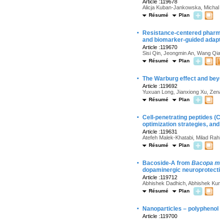
Article :119678
Alicja Kuban-Jankowska, Micha
Résumé
Plan
·
Resistance-centered pharm
and biomarker-guided adapti
Article :119670
Sisi Qin, Jeongmin An, Wang Qi
Résumé
Plan
·
The Warburg effect and bey
Article :119692
Yuxuan Long, Jianxiong Xu, Zena
Résumé
Plan
·
Cell-penetrating peptides 
optimization strategies, and
Article :119631
Atefeh Malek-Khatabi, Milad Rah
Résumé
Plan
·
Bacoside-A from
Bacopa m
dopaminergic neuroprotect
Article :119712
Abhishek Dadhich, Abhishek Kum
Résumé
Plan
·
Nanoparticles – polyphenol 
Article :119700