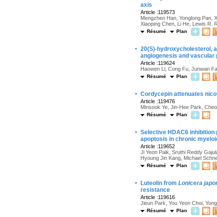
axis
Article :119573
Mengzhen Han, Yonglong Pan, Xi
Xiaoping Chen, Li He, Lewis R. 
Résumé
Plan
·
20(S)-hydroxycholesterol, a
angiogenesis and vascular p
Article :119624
Haowen Li, Cong Fu, Junwan Fan
Résumé
Plan
·
Cordycepin attenuates nicoti
Article :119476
Minsook Ye, Jin-Hee Park, Cheo
Résumé
Plan
·
Selective HDAC6 inhibitio
apoptosis in chronic myelo
Article :119652
Ji Yeon Paik, Sruthi Reddy Gajula
Hyoung Jin Kang, Michael Schne
Résumé
Plan
·
Luteolin from
Lonicera japo
resistance
Article :119616
Jieun Park, You Yeon Choi, Yon
Résumé
Plan