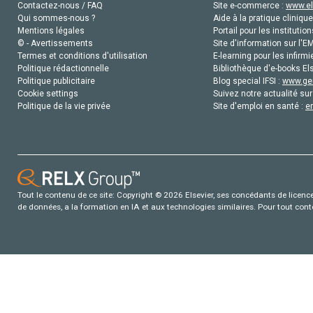
Contactez-nous / FAQ
Site e-commerce :
www.el
Qui sommes-nous ?
Aide à la pratique clinique
Mentions légales
Portail pour les institution
© - Avertissements
Site d'information sur l'E
Termes et conditions d'utilisation
E-learning pour les infirmi
Politique rédactionnelle
Bibliothèque d'e-books Els
Politique publicitaire
Blog special IFSI :
www.gen
Cookie settings
Suivez notre actualité sur
Politique de la vie privée
Site d'emploi en santé :
e
Tout le contenu de ce site: Copyright © 2026 Elsevier, ses concédants de licence e
de données, a la formation en IA et aux technologies similaires. Pour tout con