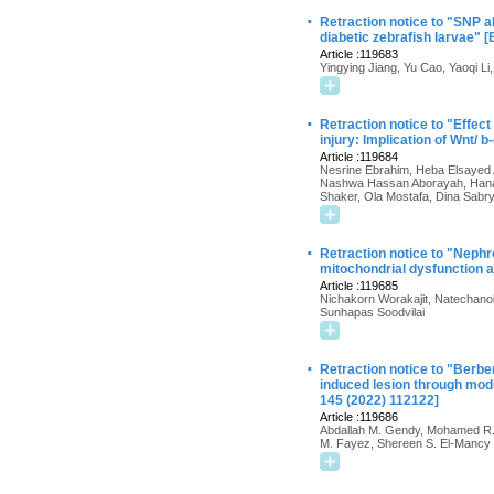
·
Retraction notice to "SNP a
diabetic zebrafish larvae"
Article :119683
Yingying Jiang, Yu Cao, Yaoqi Li
·
Retraction notice to "Effe
injury: Implication of Wnt/
Article :119684
Nesrine Ebrahim, Heba Elsayed A
Nashwa Hassan Aborayah, Hanan
Shaker, Ola Mostafa, Dina Sabry
·
Retraction notice to "Nephro
mitochondrial dysfunction 
Article :119685
Nichakorn Worakajit, Natechano
Sunhapas Soodvilai
·
Retraction notice to "Berbe
induced lesion through mo
145 (2022) 112122]
Article :119686
Abdallah M. Gendy, Mohamed R. 
M. Fayez, Shereen S. El-Mancy