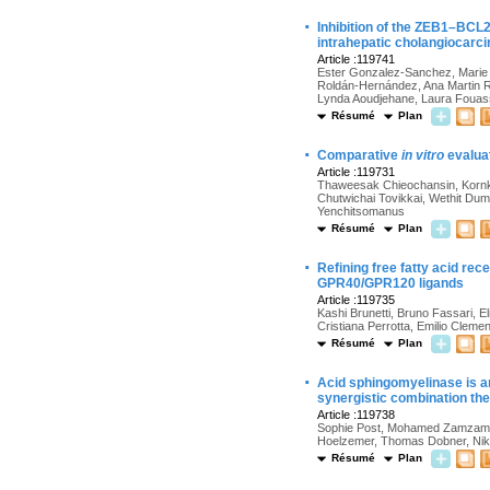
·
Inhibition of the ZEB1–BCL2
intrahepatic cholangiocarc
Article :119741
Ester Gonzalez-Sanchez, Marie V
Roldán-Hernández, Ana Martin Ra
Lynda Aoudjehane, Laura Fouass
Résumé
Plan
·
Comparative
in vitro
evaluat
Article :119731
Thaweesak Chieochansin, Kornk
Chutwichai Tovikkai, Wethit Dumr
Yenchitsomanus
Résumé
Plan
·
Refining free fatty acid re
GPR40/GPR120 ligands
Article :119735
Kashi Brunetti, Bruno Fassari, E
Cristiana Perrotta, Emilio Clemen
Résumé
Plan
·
Acid sphingomyelinase is an
synergistic combination the
Article :119738
Sophie Post, Mohamed Zamzamy, 
Hoelzemer, Thomas Dobner, Nikla
Résumé
Plan