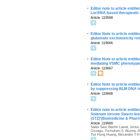
·
Editor note to article enti
LncRNA-based therapeutic s
Article :119568
·
Editor Note to article entitl
glutamate excitotoxicity re
Article :119666
·
Editor Note to article entitl
mediating VSMC phenotypic
Article :119667
·
Editor Note to article entit
by suppressing BLM DNA he
Article :119668
·
Editor note to article entitl
Solanum torvum
Swartz leav
(STZ)’[Biomedicine & Phar
Article :119669
Saidu Sani, Bashir Lawal, Jerius
Ozoagu, Tochukwu S. Akuma, Succ
Tse Hung Huang, Alexander T.H