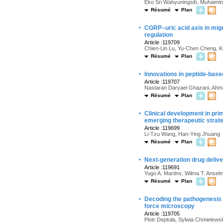
Eko Sri Wahyuningsih, Muhaimin 
Résumé
Plan
·
CGRP–uric acid axis in mig
regulation
Article :119709
Chien-Lin Lu, Yu-Chen Cheng, 
Résumé
Plan
·
Innovations in peptide-base
Article :119707
Nastaran Daryaei Ghazani, Ahma
Résumé
Plan
·
Clinical development in pri
emerging therapeutic strat
Article :119699
Li-Tzu Wang, Han-Ying Jhuang
Résumé
Plan
·
Next-generation drug delive
Article :119691
Yugo A. Martins, Wilma T. Anse
Résumé
Plan
·
Decoding the pathogenesis
force microscopy
Article :119705
Piotr Deptuła, Sylwia Chmielews