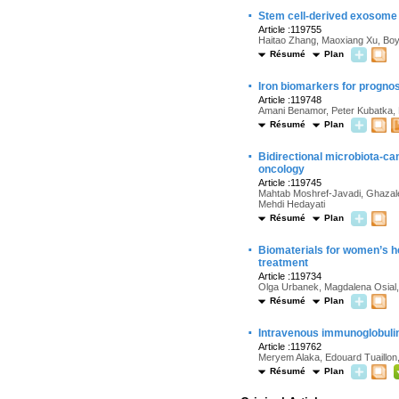
·
Stem cell-derived exosome t
Article :119755
Haitao Zhang, Maoxiang Xu, Boyu
Résumé
Plan
·
Iron biomarkers for prognosi
Article :119748
Amani Benamor, Peter Kubatka, 
Résumé
Plan
·
Bidirectional microbiota-ca
oncology
Article :119745
Mahtab Moshref-Javadi, Ghazale
Mehdi Hedayati
Résumé
Plan
·
Biomaterials for women’s he
treatment
Article :119734
Olga Urbanek, Magdalena Osial
Résumé
Plan
·
Intravenous immunoglobulin
Article :119762
Meryem Alaka, Edouard Tuaillon
Résumé
Plan