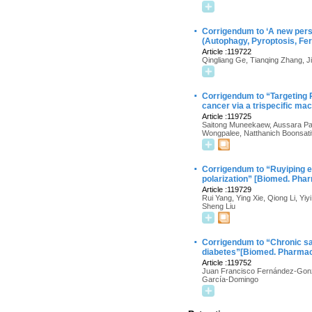
·
Corrigendum to ‘A new pers
(Autophagy, Pyroptosis, Fe
Article :119722
Qingliang Ge, Tianqing Zhang, Jia
·
Corrigendum to “Targeting 
cancer via a trispecific m
Article :119725
Saitong Muneekaew, Aussara Pan
Wongpalee, Natthanich Boonsatit
·
Corrigendum to “Ruyiping e
polarization” [Biomed. Pha
Article :119729
Rui Yang, Ying Xie, Qiong Li, Y
Sheng Liu
·
Corrigendum to “Chronic sa
diabetes”[Biomed. Pharmac
Article :119752
Juan Francisco Fernández-Gonzá
García-Domingo