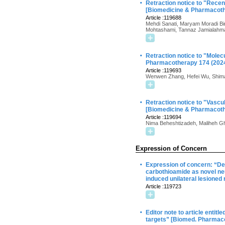
·
Retraction notice to "Recen
[Biomedicine & Pharmacoth
Article :119688
Mehdi Sanati, Maryam Moradi Bi
Mohtashami, Tannaz Jamialahmad
·
Retraction notice to "Molec
Pharmacotherapy 174 (2024
Article :119693
Wenwen Zhang, Hefei Wu, Shiman
·
Retraction notice to "Vascu
[Biomedicine & Pharmacoth
Article :119694
Nima Beheshtizadeh, Maliheh Gh
Expression of Concern
·
Expression of concern: “De
carbothioamide as novel neur
induced unilateral lesioned
Article :119723
·
Editor note to article enti
targets” [Biomed. Pharmaco