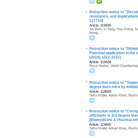
·
Retraction notice to "Deco
resistance, and implicatio
117714]
Article :119655
Jie Yuan, Li Yang, Hua Zhang,
Wang
·
Retraction notice to "Dithio
Potential application in th
(2018) 1022-1032]
Article :119658
Reza Heidari, Vahid Ghanbarine
·
Retraction notice to "Supp
degree burn mice by inhibi
Article :119659
Sidra Khalid, Adnan Khan, Bushr
·
Retraction notice to "Corr
officinalis
in 3rd degree bur
[Biomedicine & Pharmacoth
Article :119660
Sidra Khalid, Adnan Khan, Bushr