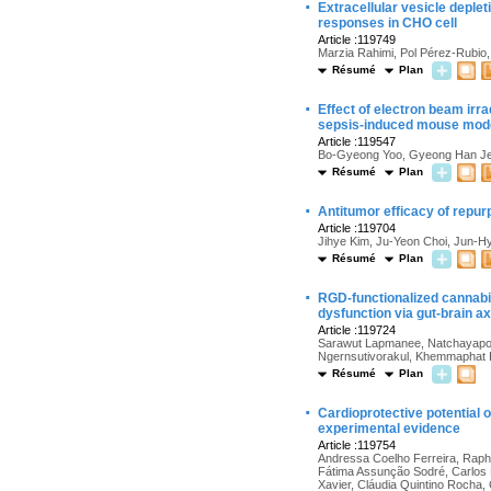
·
Extracellular vesicle deple
responses in CHO cell
Article :119749
Marzia Rahimi, Pol Pérez-Rubio,
Résumé
Plan
·
Effect of electron beam irr
sepsis-induced mouse mod
Article :119547
Bo-Gyeong Yoo, Gyeong Han Jeo
Résumé
Plan
·
Antitumor efficacy of repur
Article :119704
Jihye Kim, Ju-Yeon Choi, Jun-
Résumé
Plan
·
RGD-functionalized cannabid
dysfunction via gut-brain a
Article :119724
Sarawut Lapmanee, Natchayaporn
Ngernsutivorakul, Khemmaphat
Résumé
Plan
·
Cardioprotective potential 
experimental evidence
Article :119754
Andressa Coelho Ferreira, Raph
Fátima Assunção Sodré, Carlos H
Xavier, Cláudia Quintino Rocha, 