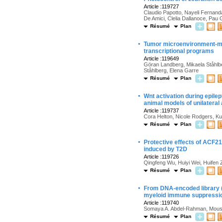
Article :119727
Claudio Papotto, Nayeli Fernan
De Amici, Clelia Dallanoce, Pau 
Résumé
Plan
·
Tumor microenvironment-me
transcriptional programs
Article :119649
Göran Landberg, Mikaela Ståhlbe
Ståhlberg, Elena Garre
Résumé
Plan
·
Wnt activation during epile
animal models of unilateral 
Article :119737
Cora Helton, Nicole Rodgers, K
Résumé
Plan
·
Protective effects of ACF2
induced by T2D
Article :119726
Qingfeng Wu, Huiyi Wei, Huifen
Résumé
Plan
·
From DNA-encoded library (
myeloid immune suppressi
Article :119740
Somaya A. Abdel-Rahman, Moust
Résumé
Plan