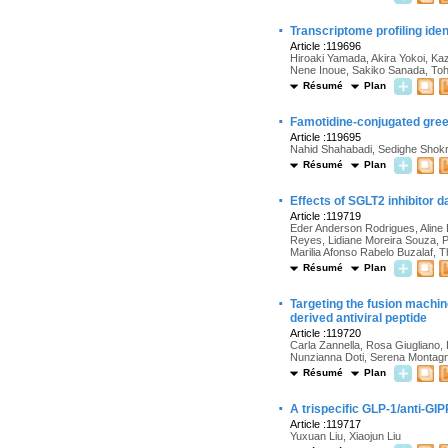
·
Transcriptome profiling ide
Article :119696
Hiroaki Yamada, Akira Yokoi, Ka
Nene Inoue, Sakiko Sanada, Toh
Résumé
Plan
·
Famotidine-conjugated green
Article :119695
Nahid Shahabadi, Sedighe Shokr
Résumé
Plan
·
Effects of SGLT2 inhibitor da
Article :119719
Eder Anderson Rodrigues, Aline
Reyes, Lidiane Moreira Souza, P
Marilia Afonso Rabelo Buzalaf, 
Résumé
Plan
·
Targeting the fusion machin
derived antiviral peptide
Article :119720
Carla Zannella, Rosa Giugliano,
Nunzianna Doti, Serena Montagna
Résumé
Plan
·
A trispecific GLP-1/anti-GI
Article :119717
Yuxuan Liu, Xiaojun Liu