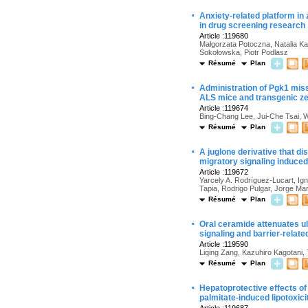
·
Anxiety-related platform in 
in drug screening research
Article :119680
Małgorzata Potoczna, Natalia 
Sokołowska, Piotr Podlasz
Résumé
Plan
·
Administration of Pgk1 miss
ALS mice and transgenic ze
Article :119674
Bing-Chang Lee, Jui-Che Tsai, 
Résumé
Plan
·
A juglone derivative that di
migratory signaling induced
Article :119672
Yarcely A. Rodríguez-Lucart, Ig
Tapia, Rodrigo Pulgar, Jorge Mar
Résumé
Plan
·
Oral ceramide attenuates u
signaling and barrier-relat
Article :119590
Liqing Zang, Kazuhiro Kagotani,
Résumé
Plan
·
Hepatoprotective effects of
palmitate-induced lipotoxici