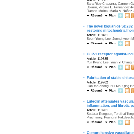
Article :119687
Sara Rico-Chazarra, Carmen Gar
Bolarín, Virginia E. Fernández-
Ramos-Molina, María Á. Núñez
Résumé
Plan
·
The novel biguanide SD282 
restoring mitochondrial ho
Article :119481
Seon-Yeong Lee, Jeonghyeon Mo
Résumé
Plan
·
GLP-1 receptor agonist-induc
Article :119635
Yun Kyung Lee, Yuan Yi Chang
Résumé
Plan
·
Fabrication of stable chitos
Article :119702
Jian-tao Zheng, Hui Ma, Qing He
Résumé
Plan
·
Luteolin attenuates vascular
inflammation, and fibrotic 
Article :119701
Sudarat Rongpan, Terdthai Ton
Prachaney, Poungrat Pakdeech
Résumé
Plan
·
Comprehensive vasodilatory 