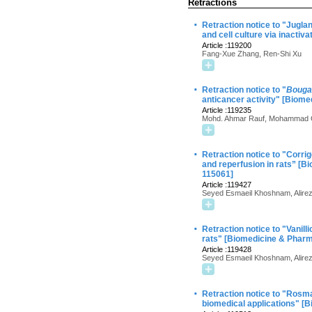
Retractions
·
Retraction notice to "Jugl
and cell culture via inact
Article :119200
Fang-Xue Zhang, Ren-Shi Xu
·
Retraction notice to "
Bougai
anticancer activity" [Biom
Article :119235
Mohd. Ahmar Rauf, Mohammad O
·
Retraction notice to "Corrig
and reperfusion in rats” [
115061]
Article :119427
Seyed Esmaeil Khoshnam, Alire
·
Retraction notice to "Vanill
rats" [Biomedicine & Phar
Article :119428
Seyed Esmaeil Khoshnam, Alire
·
Retraction notice to "Rosmar
biomedical applications" [