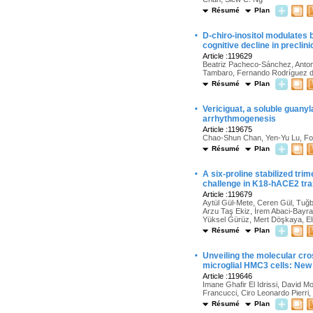
Résumé
Plan
·
D-chiro-inositol modulates 
cognitive decline in preclin
Article :119629
Beatriz Pacheco-Sánchez, Antoni
Tambaro, Fernando Rodríguez 
Résumé
Plan
·
Vericiguat, a soluble guany
arrhythmogenesis
Article :119675
Chao-Shun Chan, Yen-Yu Lu, Fon
Résumé
Plan
·
A six-proline stabilized tr
challenge in K18-hACE2 tr
Article :119679
Aytül Gül-Mete, Ceren Gül, Tuğ
Arzu Taş Ekiz, İrem Abaci-Bayr
Yüksel Gürüz, Mert Döşkaya, El
Résumé
Plan
·
Unveiling the molecular cr
microglial HMC3 cells: New 
Article :119646
Imane Ghafir El Idrissi, David M
Francucci, Ciro Leonardo Pierri
Résumé
Plan