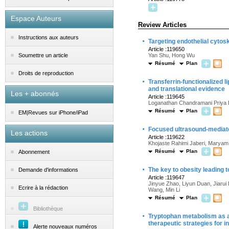
Espace Auteurs
Review Articles
Instructions aux auteurs
·
Targeting endothelial cytos
Article :119650
Yan Shu, Hong Wu
Soumettre un article
Résumé
Plan
Droits de reproduction
·
Transferrin-functionalized 
and translational evidence
Les + abonnés
Article :119645
Loganathan Chandramani Priya D
Résumé
Plan
EM|Revues sur iPhone/iPad
·
Focused ultrasound-mediate
Les actions
Article :119622
Khojaste Rahimi Jaberi, Maryam R
Résumé
Plan
Abonnement
·
The key to obesity leading 
Demande d'informations
Article :119647
Jinyue Zhao, Liyun Duan, Jiarui
Ecrire à la rédaction
Wang, Min Li
Résumé
Plan
Bibliothèque
·
Tryptophan metabolism as a k
therapeutic strategies for 
Alerte nouveaux numéros