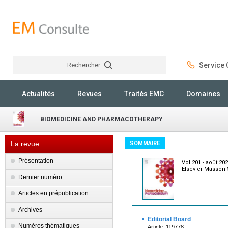
Rechercher
Service C
Rechercher
Actualités
Revues
Traités EMC
Domaines
BIOMEDICINE AND PHARMACOTHERAPY
La revue
SOMMAIRE
Présentation
Vol 201 - août 20
Elsevier Masson
Dernier numéro
Articles en prépublication
Archives
·
Editorial Board
Numéros thématiques
Article :119778