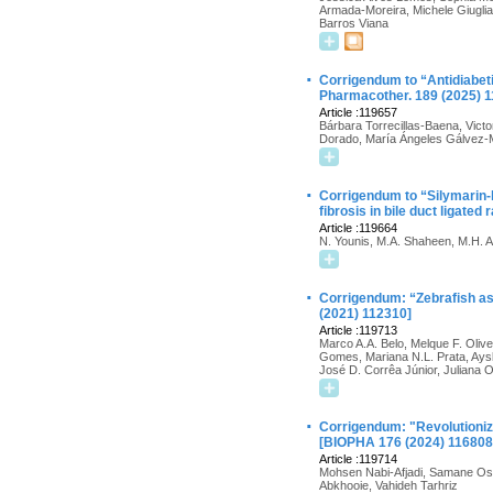
Armada-Moreira, Michele Giuglia
Barros Viana
·
Corrigendum to “Antidiabetic
Pharmacother. 189 (2025) 
Article :119657
Bárbara Torrecillas-Baena, Vic
Dorado, María Ángeles Gálvez
·
Corrigendum to “Silymarin-l
fibrosis in bile duct ligate
Article :119664
N. Younis, M.A. Shaheen, M.H. A
·
Corrigendum: “Zebrafish as
(2021) 112310]
Article :119713
Marco A.A. Belo, Melque F. Olive
Gomes, Mariana N.L. Prata, Aysl
José D. Corrêa Júnior, Juliana O
·
Corrigendum: "Revolutioniz
[BIOPHA 176 (2024) 116808
Article :119714
Mohsen Nabi-Afjadi, Samane Ost
Abkhooie, Vahideh Tarhriz