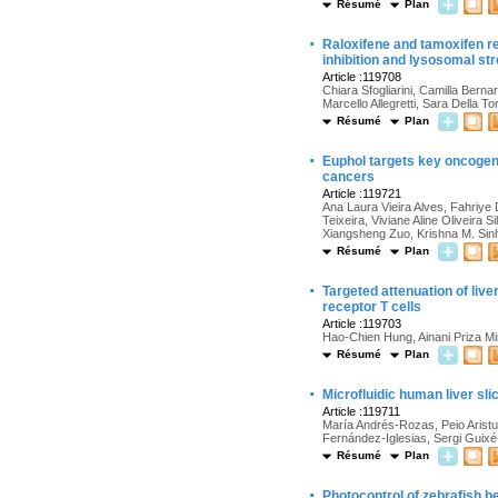
Résumé
Plan
·
Raloxifene and tamoxifen 
inhibition and lysosomal st
Article :119708
Chiara Sfogliarini, Camilla Bern
Marcello Allegretti, Sara Della T
Résumé
Plan
·
Euphol targets key oncoge
cancers
Article :119721
Ana Laura Vieira Alves, Fahriye
Teixeira, Viviane Aline Oliveira
Xiangsheng Zuo, Krishna M. Sinh
Résumé
Plan
·
Targeted attenuation of liv
receptor T cells
Article :119703
Hao-Chien Hung, Ainani Priza Mi
Résumé
Plan
·
Microfluidic human liver sli
Article :119711
María Andrés-Rozas, Peio Aristu-
Fernández-Iglesias, Sergi Guix
Résumé
Plan
·
Photocontrol of zebrafish be