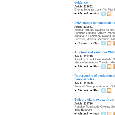
evidence
Article :119632
Chong Seng Yan, Wan Yin Tew, H
Résumé
Plan
·
DHA-loaded nanocapsules e
Article :119651
Bianca Portugal Tavares de Mora
Santiago Guedes Saraiva, Marina
Adriana R. Pohlmann, Roland Imm
Ferrarini, Markus Sperandio, Ad
Résumé
Plan
·
A potent and selective
PHO
Article :119710
Ryo Ikushima, Hideki Yoshida, S
Masato Yamamoto, Tomoko Ieha
Résumé
Plan
·
Repurposing of cyclophosp
nanoparticles
Article :119698
Fatemeh Salahpour-Anarjan, Sol
Résumé
Plan
·
Salivary gland extract from
Article :119716
Ronaldo Figueira de Oliveira, S
Elifio-Esposito
Résumé
Plan