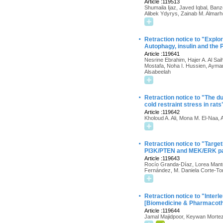
Article :119513
Shumaila Ijaz, Javed Iqbal, Ba
Alibek Ydyrys, Zainab M. Almarh
·
Retraction notice to "Expl
Autophagy, insulin and the
Article :119641
Nesrine Ebrahim, Hajer A. Al Sa
Mostafa, Noha I. Hussien, Ayman
Alsabeelah
·
Retraction notice to "The d
cold restraint stress in ra
Article :119642
Kholoud A. Ali, Mona M. El-Na
·
Retraction notice to "Targe
PI3K/PTEN and MEK/ERK pa
Article :119643
Rocío Granda-Díaz, Lorea Mante
Fernández, M. Daniela Corte-Tor
·
Retraction notice to "Inter
[Biomedicine & Pharmacoth
Article :119644
Jamal Majidpoor, Keywan Morte