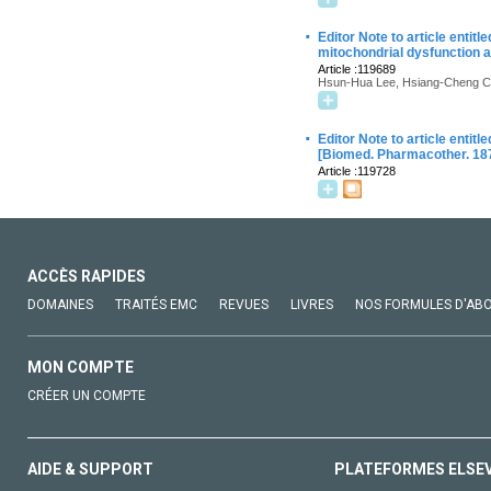
·
Editor Note to article entit
mitochondrial dysfunction 
Article :119689
Hsun-Hua Lee, Hsiang-Cheng Chi
·
Editor Note to article enti
[Biomed. Pharmacother. 187
Article :119728
ACCÈS RAPIDES
DOMAINES
TRAITÉS EMC
REVUES
LIVRES
NOS FORMULES D'AB
MON COMPTE
CRÉER UN COMPTE
AIDE & SUPPORT
PLATEFORMES ELSE