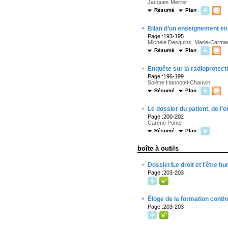
Jacques Merrer
Résumé
Plan
·
Bilan d’un enseignement en l
Page :193-195
Michèle Desquins, Marie-Carmen
Résumé
Plan
·
Enquête sur la radioprotecti
Page :196-199
Solène Hannotel-Chauvin
Résumé
Plan
·
Le dossier du patient, de l’o
Page :200-202
Carène Ponte
Résumé
Plan
boîte à outils
·
Dossier/Le droit et l’être h
Page :203-203
·
Éloge de la formation conti
Page :203-203