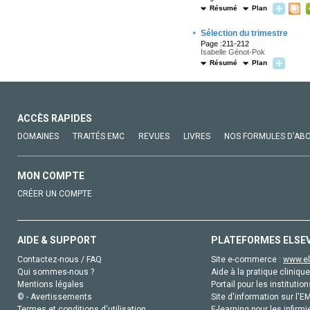
Résumé
Plan
·
Sélection du trimestre
Page :211-212
Isabelle Génot-Pok
Résumé
Plan
ACCÈS RAPIDES
DOMAINES
TRAITÉS EMC
REVUES
LIVRES
NOS FORMULES D'AB
MON COMPTE
CRÉER UN COMPTE
AIDE & SUPPORT
PLATEFORMES ELSE
Contactez-nous / FAQ
Site e-commerce :
www.el
Qui sommes-nous ?
Aide à la pratique clinique
Mentions légales
Portail pour les institution
© - Avertissements
Site d'information sur l'E
Termes et conditions d'utilisation
E-learning pour les infirmi