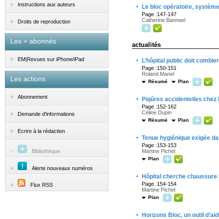
·
Instructions aux auteurs
Le bloc opératoire, systèm
Page :147-147
Catherine Banneel
Droits de reproduction
Les + abonnés
actualités
·
EM|Revues sur iPhone/iPad
L’hôpital public doit comble
Page :150-151
Roland Manel
Les actions
Résumé
Plan
·
Abonnement
Piqûres accidentelles chez 
Page :152-162
Céline Dupin
Demande d'informations
Résumé
Plan
Ecrire à la rédaction
·
Tenue hygiénique exigée da
Page :153-153
Bibliothèque
Martine Pichet
Plan
Alerte nouveaux numéros
·
Hôpital cherche chaussure 
Page :154-154
Flux RSS
Martine Pichet
Plan
·
Horizons Bloc, un outil d’ai