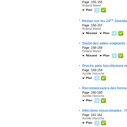
Page :155-155
Roland Manel
Plan
·
es
Retour sur les 24
Journées
Page :156-157
Roland Manel
Résumé
Plan
·
Statut des aides-soignants :
Page :158-159
Roland Manel
Résumé
Plan
·
Procès pour harcèlement mor
Page :159-159
Aurélie Haroche
Plan
·
Reconnaissance des formati
Page :160-160
Aurélie Haroche
Plan
·
Infections nosocomiales : l
Page :161-161
Aurélie Haroche
Plan