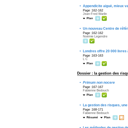
·
Appendicite aiguë, mieux v
Page :162-162
Jean-Fred Warlin
Plan
·
Un nouveau Centre de référ
Page :162-162
Noémie Legendre
·
Londres offre 20 000 livres
Page :163-163
L C
Plan
Dossier : la gestion des ris
·
Primum non nocere
Page :167-167
Fabienne Bedouch
Plan
·
La gestion des risques, un
Page :168-171
Fabienne Bedouch
Résumé
Plan
·
Les méthodes de gestion d