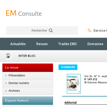
Rechercher
Service C
Rechercher
Actualités
Revues
Traités EMC
Domaines
INTER BLOC
La revue
SOMMAIRE
Présentation
Vol 26 - N° 3 - se
P. 147-212
© Elsevier Masso
Dernier numéro
Archives
Espace Auteurs
éditorial