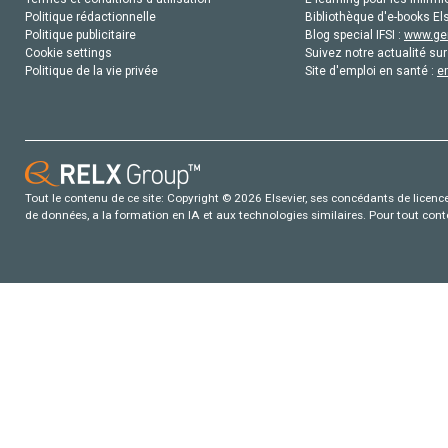
Politique rédactionnelle
Bibliothèque d'e-books Els
Politique publicitaire
Blog special IFSI :
www.gen
Cookie settings
Suivez notre actualité sur
Politique de la vie privée
Site d'emploi en santé :
e
Tout le contenu de ce site: Copyright © 2026 Elsevier, ses concédants de licence e
de données, a la formation en IA et aux technologies similaires. Pour tout con