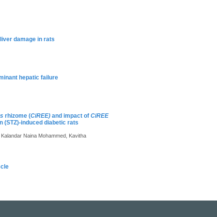
liver damage in rats
minant hepatic failure
us
rhizome (
CiREE)
and impact of
CiREE
n (STZ)-induced diabetic rats
a Kalandar Naina Mohammed, Kavitha
scle