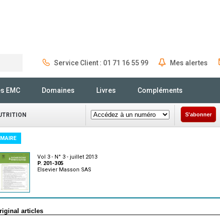
Service Client : 01 71 16 55 99
Mes alertes
Rechercher
és EMC
Domaines
Livres
Compléments
UTRITION
S'abonner
MAIRE
Vol 3 - N° 3 - juillet 2013
P. 201-305
Elsevier Masson SAS
riginal articles