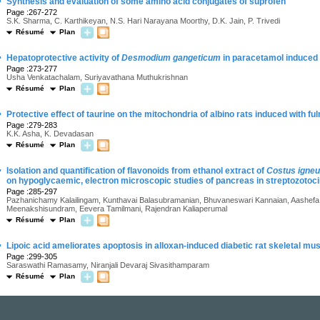
·
Synthesis and evaluation of some amino acid conjugates of suprofen
Page :267-272
S.K. Sharma, C. Karthikeyan, N.S. Hari Narayana Moorthy, D.K. Jain, P. Trivedi
Résumé
Plan
·
Hepatoprotective activity of
Desmodium gangeticum
in paracetamol induced 
Page :273-277
Usha Venkatachalam, Suriyavathana Muthukrishnan
Résumé
Plan
·
Protective effect of taurine on the mitochondria of albino rats induced with ful
Page :279-283
K.K. Asha, K. Devadasan
Résumé
Plan
·
Isolation and quantification of flavonoids from ethanol extract of
Costus igne
on hypoglycaemic, electron microscopic studies of pancreas in streptozotoci
Page :285-297
Pazhanichamy Kalailingam, Kunthavai Balasubramanian, Bhuvaneswari Kannaian, Aashef
Meenakshisundram, Eevera Tamilmani, Rajendran Kaliaperumal
Résumé
Plan
·
Lipoic acid ameliorates apoptosis in alloxan-induced diabetic rat skeletal mu
Page :299-305
Saraswathi Ramasamy, Niranjali Devaraj Sivasithamparam
Résumé
Plan