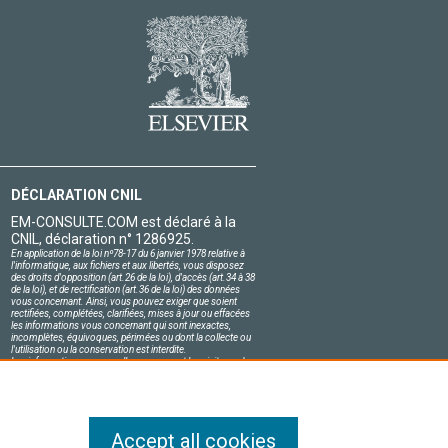
DÉCLARATION CNIL
EM-CONSULTE.COM est déclaré à la
CNIL, déclaration n° 1286925.
En application de la loi nº78-17 du 6 janvier 1978 relative à
l'informatique, aux fichiers et aux libertés, vous disposez
des droits d'opposition (art.26 de la loi), d'accès (art.34 à 38
de la loi), et de rectification (art.36 de la loi) des données
vous concernant. Ainsi, vous pouvez exiger que soient
rectifiées, complétées, clarifiées, mises à jour ou effacées
les informations vous concernant qui sont inexactes,
incomplètes, équivoques, périmées ou dont la collecte ou
l'utilisation ou la conservation est interdite.
Les informations personnelles concernant les visiteurs de
notre site, y compris leur identité, sont confidentielles.
Le responsable du site s'engage sur l'honneur à respecter
les conditions légales de confidentialité applicables en
France et à ne pas divulguer ces informations à des tiers.
Accept all cookies