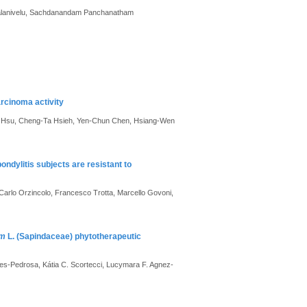
Palanivelu, Sachdanandam Panchanatham
arcinoma activity
n Hsu, Cheng-Ta Hsieh, Yen-Chun Chen, Hsiang-Wen
ndylitis subjects are resistant to
, Carlo Orzincolo, Francesco Trotta, Marcello Govoni,
um
L. (Sapindaceae) phytotherapeutic
ndes-Pedrosa, Kátia C. Scortecci, Lucymara F. Agnez-