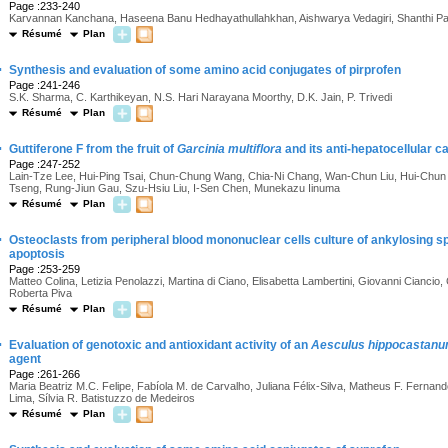
Page :233-240
Karvannan Kanchana, Haseena Banu Hedhayathullahkhan, Aishwarya Vedagiri, Shanthi 
Résumé
Plan
·
Synthesis and evaluation of some amino acid conjugates of pirprofen
Page :241-246
S.K. Sharma, C. Karthikeyan, N.S. Hari Narayana Moorthy, D.K. Jain, P. Trivedi
Résumé
Plan
·
Guttiferone F from the fruit of
Garcinia multiflora
and its anti-hepatocellular c
Page :247-252
Lain-Tze Lee, Hui-Ping Tsai, Chun-Chung Wang, Chia-Ni Chang, Wan-Chun Liu, Hui-Chu
Tseng, Rung-Jiun Gau, Szu-Hsiu Liu, I-Sen Chen, Munekazu Iinuma
Résumé
Plan
·
Osteoclasts from peripheral blood mononuclear cells culture of ankylosing spo
apoptosis
Page :253-259
Matteo Colina, Letizia Penolazzi, Martina di Ciano, Elisabetta Lambertini, Giovanni Ciancio
Roberta Piva
Résumé
Plan
·
Evaluation of genotoxic and antioxidant activity of an
Aesculus hippocastan
agent
Page :261-266
Maria Beatriz M.C. Felipe, Fabíola M. de Carvalho, Juliana Félix-Silva, Matheus F. Ferna
Lima, Sílvia R. Batistuzzo de Medeiros
Résumé
Plan