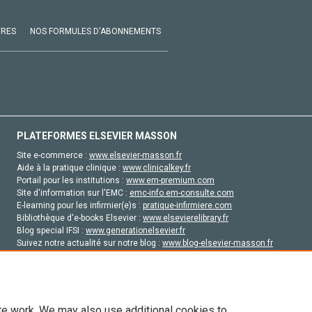
VRES
NOS FORMULES D'ABONNEMENTS
PLATEFORMES ELSEVIER MASSON
Site e-commerce :
www.elsevier-masson.fr
Aide à la pratique clinique :
www.clinicalkey.fr
Portail pour les institutions :
www.em-premium.com
Site d'information sur l'EMC :
emc-info.em-consulte.com
E-learning pour les infirmier(e)s :
pratique-infirmiere.com
Bibliothèque d'e-books Elsevier :
www.elsevierelibrary.fr
Blog special IFSI :
www.generationelsevier.fr
Suivez notre actualité sur notre blog :
www.blog-elsevier-masson.fr
Site d'emploi en santé :
emploisante.com
te work. We may also use additional cookies to