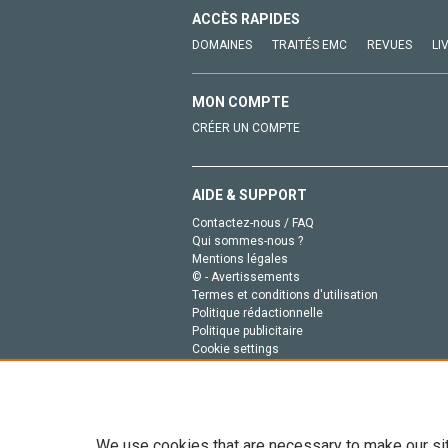
ACCÈS RAPIDES
DOMAINES
TRAITÉS EMC
REVUES
LI
MON COMPTE
CRÉER UN COMPTE
AIDE & SUPPORT
Contactez-nous / FAQ
Qui sommes-nous ?
Mentions légales
© - Avertissements
Termes et conditions d'utilisation
Politique rédactionnelle
Politique publicitaire
Cookie settings
Politique de la vie privée
We use cookies that are necessary to make our si