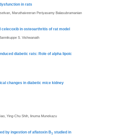
ysfunction in rats
ilselvan, Maruthaiveeran Periyasamy Balasubramanian
celecoxib in osteoarthritis of rat model
Bannikuppe S. Vishwanath
nduced diabetic rats: Role of alpha lipoic
ical changes in diabetic mice kidney
iao, Ying-Chu Shih, Iinuma Munekazu
d by ingestion of aflatoxin B
studied in
1