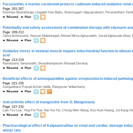
·
Fucoxanthin, a marine carotenoid protects cadmium-induced oxidative renal d
Page :201-207
Krishnan Bharathiraja, Lingaiah Hari Babu, Shanmugam Vijayaprakash, Peranantham Tam
Résumé
Plan
·
Potentiality and safety assessment of combination therapy with silymarin and 
Page :209-212
Zahra Ashkavand, Hassan Malekinejad, Ahmad Mirza Aghazadeh, Javad Aghazade Attari, 
Résumé
Plan
·
Oxidative stress in skeletal muscle impairs mitochondrial function in alloxan i
acid
Page :213-219
Ramasamy Saraswathi, Sivasithamparam Niranjali Devaraj
Résumé
Plan
·
Beneficial effects of aminoguanidine against streptozotocin-induced patholog
Page :221-226
Gangadhara Prasad Achari Vadla, Elangovan Vellaichamy
Résumé
Plan
·
Anti-arthritis effect of mangostins from
G. Mangostana
Page :227-232
Lain-Tze Lee, Ying-Fei Tsai, Nai-Yun Hu, Chung-Wen Wang, Kuo-Kuei Huang, Jui-Kang Hs
Résumé
Plan
·
Pharmacological effect of Kalpaamruthaa on renal and cardiac damage induce
wistar rats