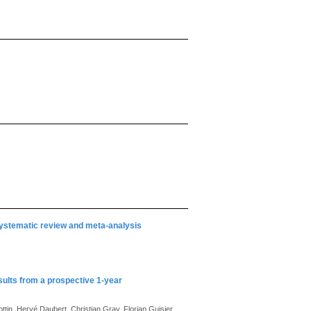
ystematic review and meta-analysis
ults from a prospective 1-year
tin, Hervé Daubert, Christian Gray, Florian Guisier,