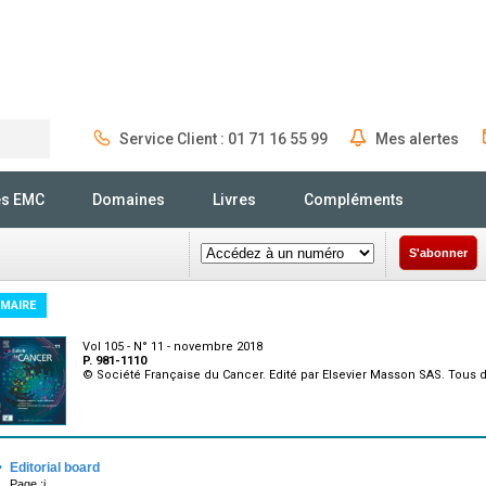
Service Client : 01 71 16 55 99
Mes alertes
Rechercher
és EMC
Domaines
Livres
Compléments
S'abonner
MAIRE
Vol 105 - N° 11 - novembre 2018
P. 981-1110
© Société Française du Cancer. Edité par Elsevier Masson SAS. Tous d
·
Editorial board
Page :i