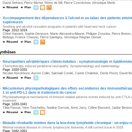
David Sefrioui, Pierre Michel, Rémy de Mil, Pierre Czernichow, Véronique Merle
Résumé
Plan
·
Accompagnement des dépendances à l’alcool et au tabac des patients atteint
supérieures
Smoking and alcohol cessation programs in patients with head and neck cancer
Page :1012-1019
Chloé Hamant, Sophie Deneuve, Marie-Alexandra Albaret, Philippe Zrounba, Pierre Breton,
Bettega, Franck Chauvin, Pierre Saintigny, Véronique Régnier Denois
Résumé
Plan
ynthèses
·
Neuropathies périphériques chimio-induites : symptomatologie et épidémiolo
Chemotherapy-induced peripheral neuropathy: Symptomatology and epidemiology
Page :1020-1032
Nicolas Kerckhove, Aurore Collin, Sakhalé Condé, Carine Chaleteix, Denis Pezet, David Ba
Résumé
Plan
·
Mécanismes physiopathologiques des effets secondaires des immunothérapie
1 et anti-PD-L1 dans le traitement du cancer
Physiopathological mechanisms of immune-related adverse events induced by anti-CTLA-4,
treatment
Page :1033-1041
Tilda Passat, Yann Touchefeu, Nadine Gervois, Anne Jarry, Céline Bossard, Jaafar Benno
Résumé
Plan
·
Maladie résiduelle minime dans la leucémie lymphoïde chronique : un enjeu re
Minimal residual disease in chronic lymphocytic leukemia: A still current issue in 2018
Page :1042-1051