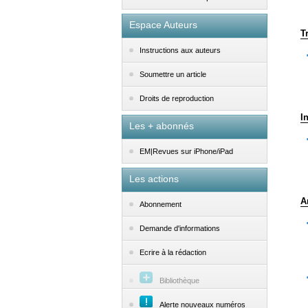
Espace Auteurs
T
Instructions aux auteurs
Soumettre un article
Droits de reproduction
I
Les + abonnés
EM|Revues sur iPhone/iPad
Les actions
A
Abonnement
Demande d'informations
Ecrire à la rédaction
Bibliothèque
Alerte nouveaux numéros