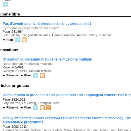
ribune libre
·
Pas d’avenir pour la néphrectomie de cytoréduction ?
Cytoreduction nephrectomy: No future?
Page :981-984
Loic Balssa, François Kleinclauss, Hamadi Almotlak, Antoine Thiery-Vuillemin
Plan
nnovations
·
Utilisation du daratumumab dans le myélome multiple
Daratumumab for multiple myeloma
Page :985-991
Carolyne Croizier, Sébastien Bailly
Résumé
Plan
rticles originaux
·
Consumption of processed and pickled food and esophageal cancer risk: A s
Page :992-1002
Binyuan Yan, Lei Zhang, Zhongjun Shao
Résumé
Plan
·
Totally implanted venous access-associated adverse events in oncology: Res
surveillance programme
Page :1003-1011
Thomas Vermeulin, Mélodie Lucas, Hélène Marini, Frédéric Di Fiore, Agnès Loeb, Marion Lot