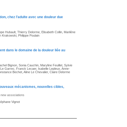
ion, chez l’adulte avec une douleur due
ppe Hubault, Thierry Delorme, Elisabeth Collin, Marilène
n Krakowski, Philippe Poulain
nt dans le domaine de la douleur liée au
chel Bignon, Sonia Cauchin, Maryline Feuillet, Sylvie
 Le Garrec, Franck Lecaer, Isabelle Lepleux, Anne-
onstance Bechet, Aline Le Chevalier, Claire Delorme
nouveaux mécanismes, nouvelles cibles,
, new associations
Stéphane Vignot