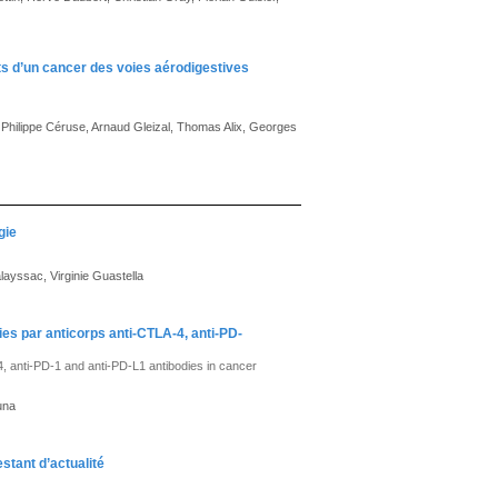
s d’un cancer des voies aérodigestives
 Philippe Céruse, Arnaud Gleizal, Thomas Alix, Georges
gie
layssac, Virginie Guastella
s par anticorps anti-CTLA-4, anti-PD-
 anti-PD-1 and anti-PD-L1 antibodies in cancer
una
stant d’actualité