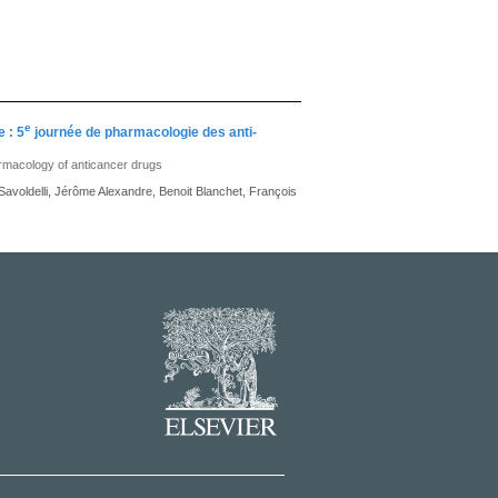
e
 : 5
journée de pharmacologie des anti-
pharmacology of anticancer drugs
Savoldelli, Jérôme Alexandre, Benoit Blanchet, François