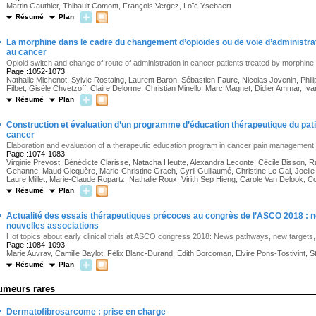
Martin Gauthier, Thibault Comont, François Vergez, Loïc Ysebaert
Résumé
Plan
·
La morphine dans le cadre du changement d’opioïdes ou de voie d’administrat
au cancer
Opioid switch and change of route of administration in cancer patients treated by morphine
Page :1052-1073
Nathalie Michenot, Sylvie Rostaing, Laurent Baron, Sébastien Faure, Nicolas Jovenin, Phili
Filbet, Gisèle Chvetzoff, Claire Delorme, Christian Minello, Marc Magnet, Didier Ammar, Iva
Résumé
Plan
·
Construction et évaluation d’un programme d’éducation thérapeutique du patie
cancer
Elaboration and evaluation of a therapeutic education program in cancer pain management
Page :1074-1083
Virginie Prevost, Bénédicte Clarisse, Natacha Heutte, Alexandra Leconte, Cécile Bisson, Ra
Gehanne, Maud Gicquère, Marie-Christine Grach, Cyril Guillaumé, Christine Le Gal, Joelle
Laure Millet, Marie-Claude Ropartz, Nathalie Roux, Virith Sep Hieng, Carole Van Delook, C
Résumé
Plan
·
Actualité des essais thérapeutiques précoces au congrès de l’ASCO 2018 : 
nouvelles associations
Hot topics about early clinical trials at ASCO congress 2018: News pathways, new targets
Page :1084-1093
Marie Auvray, Camille Baylot, Félix Blanc-Durand, Edith Borcoman, Elvire Pons-Tostivint, 
Résumé
Plan
umeurs rares
·
Dermatofibrosarcome : prise en charge