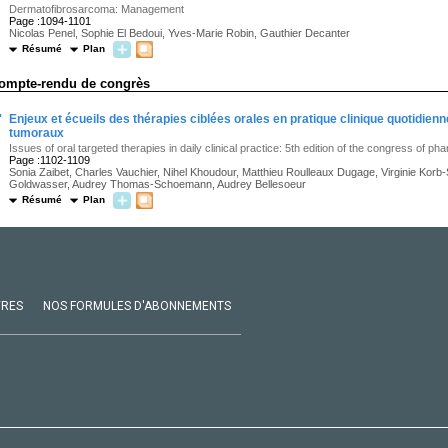
Dermatofibrosarcoma: Management
Page :1094-1101
Nicolas Penel, Sophie El Bedoui, Yves-Marie Robin, Gauthier Decanter
Résumé
Plan
ompte-rendu de congrès
·
Enjeux et écueils des thérapies ciblées orales en pratique clinique quotidienne
tumoraux
Issues of oral targeted therapies in daily clinical practice: 5th edition of the congress of 
Page :1102-1109
Sonia Zaibet, Charles Vauchier, Nihel Khoudour, Matthieu Roulleaux Dugage, Virginie Korb-
Goldwasser, Audrey Thomas-Schoemann, Audrey Bellesoeur
Résumé
Plan
VRES
NOS FORMULES D'ABONNEMENTS