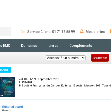
Service Client : 01 71 16 55 99
Mes alertes
Rechercher
és EMC
Domaines
Livres
Compléments
S'abonner
MAIRE
Vol 105 - N° 9 - septembre 2018
P. 735-848
© Société Française du Cancer. Edité par Elsevier Masson SAS. Tous d
·
Editorial board
Page :i