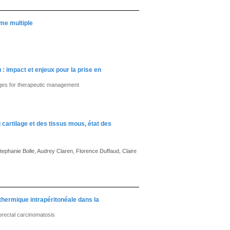
me multiple
: impact et enjeux pour la prise en
ges for therapeutic management
cartilage et des tissus mous, état des
ephanie Bolle, Audrey Claren, Florence Duffaud, Claire
thermique intrapéritonéale dans la
orectal carcinomatosis