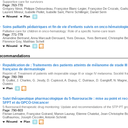
Supportive care for survivors
Page :763-770
Grégory Ninot, Philippe Debourdeau, Françoise Blanc-Legier, Françoise De Crozals, Gaét
Laurent Mineur, Isabelle Piollet, Isabelle Sant, Pierre Schillinger, Daniel Serin
Résumé
Plan
·
Soins palliatifs pédiatriques et fin de vie d’enfants suivis en onco-hématologie
Palliative care for children in onco-hematology: Role of a specific home-care team
Page :771-779
Amandine Bertrand, Anna Marcault-Derouard, Yves Devaux, Yves Bertrand, Christophe Berg
Florence Goy, Matthias Schell
Résumé
Plan
ecommandations
·
Republication de : Traitements des patients atteints de mélanome de stade III 
française de dermatologie
Reprint of: Treatment of patients with inoperable stage III or stage IV melanoma. Société f
Page :780-789
B. Guillot, J. Charles, G. Jeudy, D. Cupissol, A. Dupuy, C. Dutriaux, D. Gangloff, N. Magne,
Outeiro
Plan
·
Suivi thérapeutique pharmacologique du 5-fluorouracile : mise au point et 
SFPT et du GPCO-Unicancer
5-fluorouracil therapeutic drug monitoring: Update and recommendations of the STP-PT 
Page :790-803
Florian Lemaitre, Françoise Goirand, Manon Launay, Etienne Chatelut, Jean-Christophe Bo
Guilhaumou, Joseph Ciccolini, Antonin Schmitt
Résumé
Plan