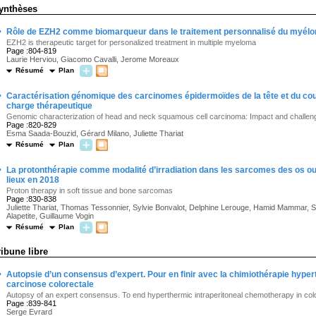
ynthèses
·
Rôle de EZH2 comme biomarqueur dans le traitement personnalisé du myélo
EZH2 is therapeutic target for personalized treatment in multiple myeloma
Page :804-819
Laurie Herviou, Giacomo Cavalli, Jerome Moreaux
Résumé
Plan
·
Caractérisation génomique des carcinomes épidermoïdes de la tête et du cou 
charge thérapeutique
Genomic characterization of head and neck squamous cell carcinoma: Impact and challen
Page :820-829
Esma Saada-Bouzid, Gérard Milano, Juliette Thariat
Résumé
Plan
·
La protonthérapie comme modalité d’irradiation dans les sarcomes des os ou 
lieux en 2018
Proton therapy in soft tissue and bone sarcomas
Page :830-838
Juliette Thariat, Thomas Tessonnier, Sylvie Bonvalot, Delphine Lerouge, Hamid Mammar, St
Alapetite, Guillaume Vogin
Résumé
Plan
ribune libre
·
Autopsie d’un consensus d’expert. Pour en finir avec la chimiothérapie hyper
carcinose colorectale
Autopsy of an expert consensus. To end hyperthermic intraperitoneal chemotherapy in col
Page :839-841
Serge Evrard