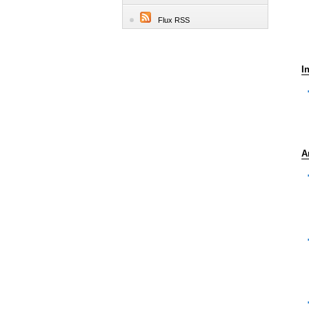
Flux RSS
I
A