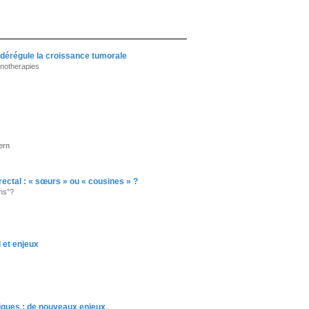
t dérégule la croissance tumorale
unotherapies
ern
ectal : « sœurs » ou « cousines » ?
ins”?
 et enjeux
iques : de nouveaux enjeux