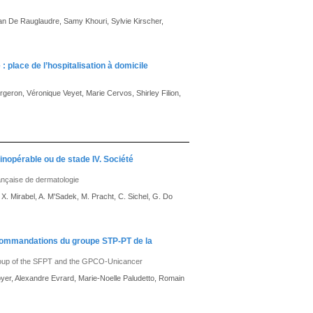
an De Rauglaudre, Samy Khouri, Sylvie Kirscher,
 : place de l’hospitalisation à domicile
eron, Véronique Veyet, Marie Cervos, Shirley Filion,
inopérable ou de stade IV. Société
rançaise de dermatologie
 X. Mirabel, A. M'Sadek, M. Pracht, C. Sichel, G. Do
recommandations du groupe STP-PT de la
group of the SFPT and the GPCO-Unicancer
yer, Alexandre Evrard, Marie-Noelle Paludetto, Romain