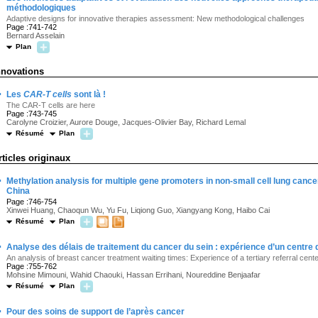
méthodologiques
Adaptive designs for innovative therapies assessment: New methodological challenges
Page :741-742
Bernard Asselain
Plan
nnovations
·
Les
CAR-T cells
sont là !
The CAR-T cells are here
Page :743-745
Carolyne Croizier, Aurore Douge, Jacques-Olivier Bay, Richard Lemal
Résumé
Plan
rticles originaux
·
Methylation analysis for multiple gene promoters in non-small cell lung cancers
China
Page :746-754
Xinwei Huang, Chaoqun Wu, Yu Fu, Liqiong Guo, Xiangyang Kong, Haibo Cai
Résumé
Plan
·
Analyse des délais de traitement du cancer du sein : expérience d’un centre 
An analysis of breast cancer treatment waiting times: Experience of a tertiary referral cent
Page :755-762
Mohsine Mimouni, Wahid Chaouki, Hassan Errihani, Noureddine Benjaafar
Résumé
Plan
·
Pour des soins de support de l’après cancer