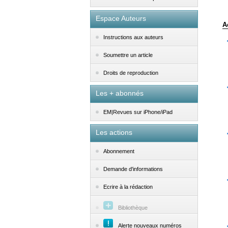
Espace Auteurs
A
Instructions aux auteurs
Soumettre un article
Droits de reproduction
Les + abonnés
EM|Revues sur iPhone/iPad
Les actions
Abonnement
Demande d'informations
Ecrire à la rédaction
Bibliothèque
Alerte nouveaux numéros