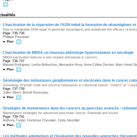
ctualités
·
L’inactivation de la réparation de l’ADN induit la formation de néoantigènes e
How to manipulate DNA repair to generate neoantigens and ameliorate the efficacy of imm
Page :735-736
Philippe Pourquier
Plan
·
L’inactivation de MBD4, un nouveau phénotype hypermutateur en oncologie
MBD4 inactivation induces a new mutator phenotype in cancers
Page :736-737
Manuel Rodrigues, Lenha Mobuchon, Alexandre Houy, Anne-Céline Derrien, Marc-Henri St
Plan
·
Généalogie des métastases ganglionnaires et viscérales dans le cancer color
Genealogy of lymph node and visceral metastases in colorectal cancer: “sisters” or “cous
Page :737-739
Julien Vibert, Benoît Rousseau
Plan
·
Stratégies de maintenance dans les cancers du pancréas avancés : rationnel
Maintenance strategies for advanced pancreatic cancer: Rationale and issues
Page :739-741
Anthony Turpin, Hortense Chevalier, Cindy Neuzillet
Plan
·
Les méthodes adaptatives et l’évaluation des nouvelles approches thérapeut