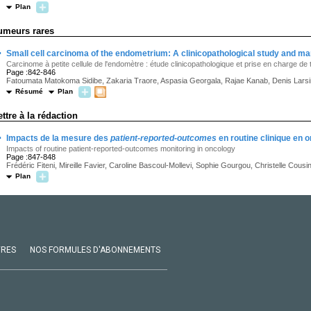
Plan
umeurs rares
·
Small cell carcinoma of the endometrium: A clinicopathological study and m
Carcinome à petite cellule de l'endomètre : étude clinicopathologique et prise en charge de 
Page :842-846
Fatoumata Matokoma Sidibe, Zakaria Traore, Aspasia Georgala, Rajae Kanab, Denis Lars
Résumé
Plan
ettre à la rédaction
·
Impacts de la mesure des
patient-reported-outcomes
en routine clinique en 
Impacts of routine patient-reported-outcomes monitoring in oncology
Page :847-848
Frédéric Fiteni, Mireille Favier, Caroline Bascoul-Mollevi, Sophie Gourgou, Christelle Cous
Plan
VRES
NOS FORMULES D'ABONNEMENTS