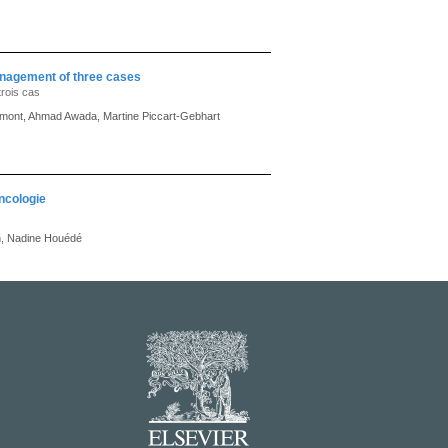
anagement of three cases
trois cas
imont, Ahmad Awada, Martine Piccart-Gebhart
oncologie
in, Nadine Houédé