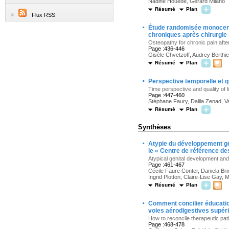
Nadine Houédé, Gérard Milano
Résumé
Plan
Flux RSS
·
Étude randomisée monocentri
chroniques après chirurgi
Osteopathy for chronic pain aft
Page :436-446
Gisèle Chvetzoff, Audrey Berthier
Résumé
Plan
·
Perspective temporelle et qu
Time perspective and quality of l
Page :447-460
Stéphane Faury, Dalila Zenad, V
Résumé
Plan
Synthèses
·
Atypie du développement gén
le « Centre de référence de
Atypical genital development and
Page :461-467
Cécile Faure Conter, Daniela Bri
Ingrid Plotton, Claire-Lise Gay, 
Résumé
Plan
·
Comment concilier éducation
voies aérodigestives supér
How to reconcile therapeutic pat
Page :468-478