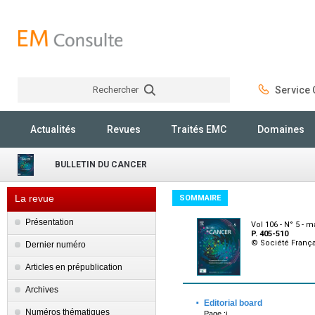
Rechercher
Service C
Rechercher
Actualités
Revues
Traités EMC
Domaines
BULLETIN DU CANCER
La revue
SOMMAIRE
Présentation
Vol 106 - N° 5 - m
P. 405-510
© Société França
Dernier numéro
Articles en prépublication
Archives
·
Editorial board
Numéros thématiques
Page :i