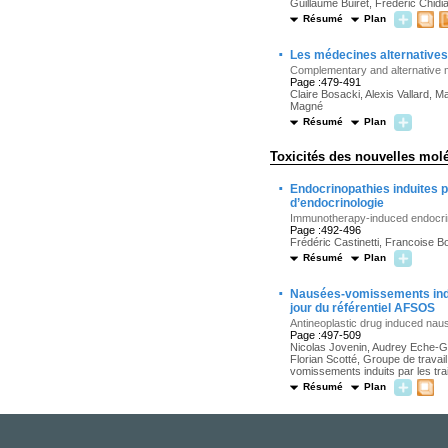
Guillaume Buiret, Frédéric Chidi
Résumé
Plan
·
Les médecines alternative
Complementary and alternative m
Page :479-491
Claire Bosacki, Alexis Vallard,
Magné
Résumé
Plan
Toxicités des nouvelles mol
·
Endocrinopathies induites 
d’endocrinologie
Immunotherapy-induced endocrin
Page :492-496
Frédéric Castinetti, Francoise 
Résumé
Plan
·
Nausées-vomissements indui
jour du référentiel AFSOS
Antineoplastic drug induced naus
Page :497-509
Nicolas Jovenin, Audrey Eche-G
Florian Scotté, Groupe de travai
vomissements induits par les tr
Résumé
Plan