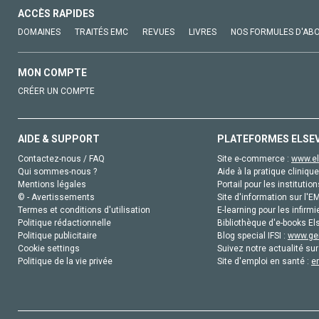
ACCÈS RAPIDES
DOMAINES
TRAITÉS EMC
REVUES
LIVRES
NOS FORMULES D'AB
MON COMPTE
CRÉER UN COMPTE
AIDE & SUPPORT
PLATEFORMES ELSE
Contactez-nous / FAQ
Site e-commerce :
www.el
Qui sommes-nous ?
Aide à la pratique clinique
Mentions légales
Portail pour les institution
© - Avertissements
Site d'information sur l'E
Termes et conditions d'utilisation
E-learning pour les infirmi
Politique rédactionnelle
Bibliothèque d'e-books Els
Politique publicitaire
Blog special IFSI :
www.gen
Cookie settings
Suivez notre actualité sur
Politique de la vie privée
Site d'emploi en santé :
e