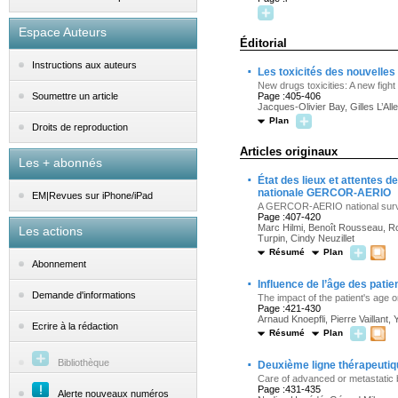
Espace Auteurs
Éditorial
Instructions aux auteurs
·
Les toxicités des nouvelle
New drugs toxicities: A new fight
Page :405-406
Soumettre un article
Jacques-Olivier Bay, Gilles L’All
Plan
Droits de reproduction
Articles originaux
Les + abonnés
·
État des lieux et attentes d
nationale GERCOR-AERIO
EM|Revues sur iPhone/iPad
A GERCOR-AERIO national survey 
Page :407-420
Marc Hilmi, Benoît Rousseau, Ro
Les actions
Turpin, Cindy Neuzillet
Résumé
Plan
Abonnement
·
Influence de l’âge des patie
Demande d'informations
The impact of the patient's age o
Page :421-430
Arnaud Knoepfli, Pierre Vaillant,
Ecrire à la rédaction
Résumé
Plan
·
Bibliothèque
Deuxième ligne thérapeutiqu
Care of advanced or metastatic bl
Page :431-435
Alerte nouveaux numéros