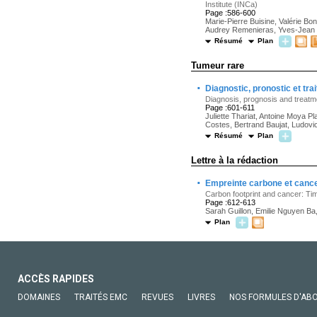
Institute (INCa)
Page :586-600
Marie-Pierre Buisine, Valérie B
Audrey Remenieras, Yves-Jean B
Résumé
Plan
Tumeur rare
·
Diagnostic, pronostic et 
Diagnosis, prognosis and treat
Page :601-611
Juliette Thariat, Antoine Moya P
Costes, Bertrand Baujat, Ludov
Résumé
Plan
Lettre à la rédaction
·
Empreinte carbone et cancer
Carbon footprint and cancer: Ti
Page :612-613
Sarah Guillon, Emilie Nguyen Ba
Plan
ACCÈS RAPIDES
DOMAINES
TRAITÉS EMC
REVUES
LIVRES
NOS FORMULES D'AB