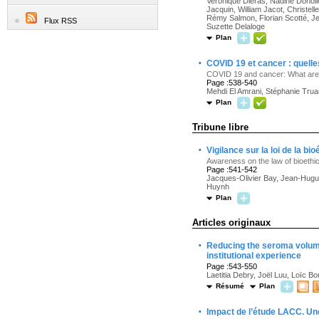
Veronique Dieras, Nadine Doholl
Jacquin, William Jacot, Christell
Rémy Salmon, Florian Scotté, Je
Flux RSS
Suzette Delaloge
Plan
·
COVID 19 et cancer : quelle
COVID 19 and cancer: What are 
Page :538-540
Mehdi El Amrani, Stéphanie Trua
Plan
Tribune libre
·
Vigilance sur la loi de la bi
Awareness on the law of bioethi
Page :541-542
Jacques-Olivier Bay, Jean-Hugu
Huynh
Plan
Articles originaux
·
Reducing the seroma volume 
institutional experience
Page :543-550
Laetitia Debry, Joël Luu, Loïc B
Résumé
Plan
·
Impact de l’étude LACC. Un