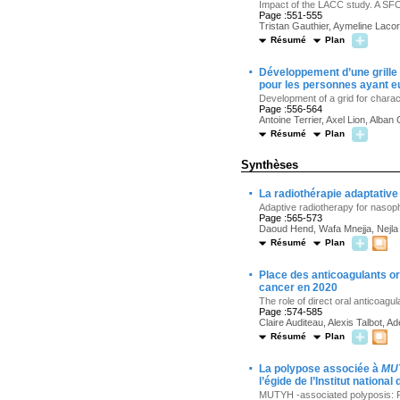
Impact of the LACC study. A S
Page :551-555
Tristan Gauthier, Aymeline Lacor
Résumé
Plan
·
Développement d’une grille
pour les personnes ayant e
Development of a grid for charac
Page :556-564
Antoine Terrier, Axel Lion, Alba
Résumé
Plan
Synthèses
·
La radiothérapie adaptati
Adaptive radiotherapy for naso
Page :565-573
Daoud Hend, Wafa Mnejja, Nejla 
Résumé
Plan
·
Place des anticoagulants o
cancer en 2020
The role of direct oral anticoag
Page :574-585
Claire Auditeau, Alexis Talbot, 
Résumé
Plan
·
La polypose associée à
MU
l’égide de l’Institut nationa
MUTYH -associated polyposis: R