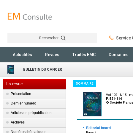
Rechercher
Service C
Rechercher
Actualités
Revues
Traités EMC
Domaines
BULLETIN DU CANCER
La revue
SOMMAIRE
Présentation
Vol 107 - N° 5 - m
P. 521-614
© Société França
Dernier numéro
Articles en prépublication
Archives
·
Editorial board
Numéros thématiques
Page :i