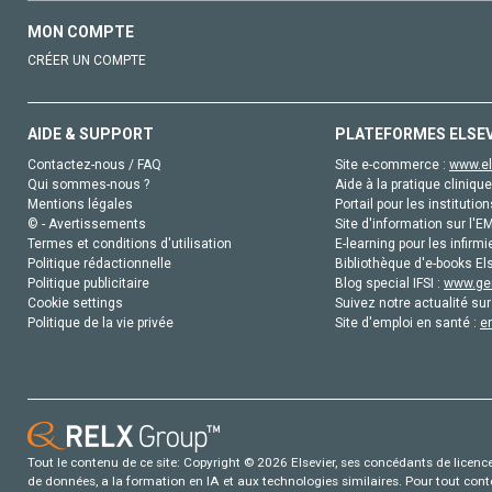
MON COMPTE
CRÉER UN COMPTE
AIDE & SUPPORT
PLATEFORMES ELSE
Contactez-nous / FAQ
Site e-commerce :
www.el
Qui sommes-nous ?
Aide à la pratique clinique
Mentions légales
Portail pour les institution
© - Avertissements
Site d'information sur l'E
Termes et conditions d'utilisation
E-learning pour les infirmi
Politique rédactionnelle
Bibliothèque d'e-books Els
Politique publicitaire
Blog special IFSI :
www.gen
Cookie settings
Suivez notre actualité sur
Politique de la vie privée
Site d'emploi en santé :
e
Tout le contenu de ce site: Copyright © 2026 Elsevier, ses concédants de licence e
de données, a la formation en IA et aux technologies similaires. Pour tout con