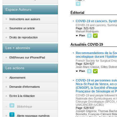
Espace Auteurs
Éditorial
Instructions aux auteurs
·
COVID-19 et cancers. Synth
COVID-19 and cancers. Summary o
Page :521-523
Soumettre un article
Manuel Rodrigues
Plan
Droits de reproduction
Actualités COVID-19
Les + abonnés
·
Recommandations de la Socié
oncologique durant l’épidé
EM|Revues sur iPhone/iPad
French Society for Surgical Onc
Page :524-527
Jean-Marc Classe, Gilles Dolivet
Les actions
Plan
Abonnement
·
COVID-19 et personnes suiv
Nice-St Paul de Vence, en c
Demande d'informations
(CNGOF), la Société d’Image
Française de Sénologie et
COVID-19 and people followed for 
Ecrire à la rédaction
Nationale des Gynécologues et 
Chirurgie Oncologique (SFCO), 
UNICANCER (UCBG)
Bibliothèque
Page :528-537
Joseph Gligorov, Thomas Bachelo
Bonnefoi, François-Clément Bida
Alerte nouveaux numéros