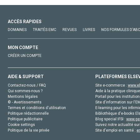
ACCÈS RAPIDES
DOMAINES
TRAITÉS EMC
REVUES
LIVRES
NOS FORMULES D'AB
MON COMPTE
CRÉER UN COMPTE
AIDE & SUPPORT
PLATEFORMES ELSE
Contactez-nous / FAQ
Site e-commerce :
www.el
Qui sommes-nous ?
Aide à la pratique clinique
Mentions légales
Portail pour les institution
© - Avertissements
Site d'information sur l'E
Termes et conditions d'utilisation
E-learning pour les infirmi
Politique rédactionnelle
Bibliothèque d'e-books Els
Politique publicitaire
Blog special IFSI :
www.gen
Cookie settings
Suivez notre actualité sur
Politique de la vie privée
Site d'emploi en santé :
e