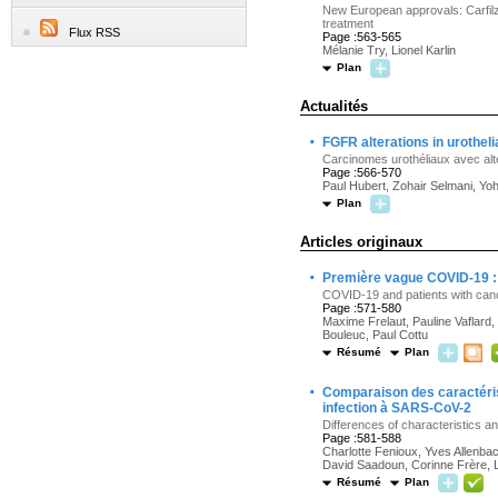
New European approvals: Carfilz
treatment
Flux RSS
Page :563-565
Mélanie Try, Lionel Karlin
Plan
Actualités
·
FGFR alterations in urotheli
Carcinomes urothéliaux avec alt
Page :566-570
Paul Hubert, Zohair Selmani, Yoh
Plan
Articles originaux
·
Première vague COVID-19 : e
COVID-19 and patients with can
Page :571-580
Maxime Frelaut, Pauline Vaflard
Bouleuc, Paul Cottu
Résumé
Plan
·
Comparaison des caractérist
infection à SARS-CoV-2
Differences of characteristics a
Page :581-588
Charlotte Fenioux, Yves Allenbac
David Saadoun, Corinne Frère, 
Résumé
Plan