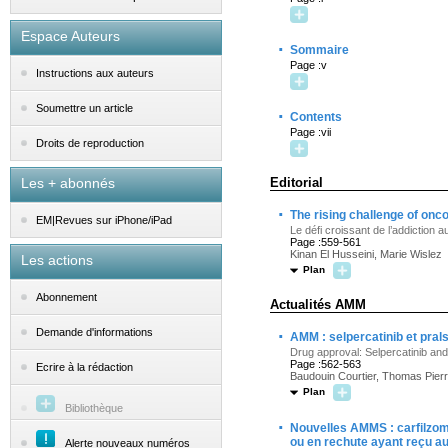
Espace Auteurs
·
Sommaire
Page :v
Instructions aux auteurs
Soumettre un article
·
Contents
Page :vii
Droits de reproduction
Les + abonnés
Editorial
·
The rising challenge of onc
EM|Revues sur iPhone/iPad
Le défi croissant de l’addictio
Page :559-561
Kinan El Husseini, Marie Wislez
Les actions
Plan
Abonnement
Actualités AMM
·
Demande d'informations
AMM : selpercatinib et pral
Drug approval: Selpercatinib and
Page :562-563
Ecrire à la rédaction
Baudouin Courtier, Thomas Pierr
Plan
Bibliothèque
·
Nouvelles AMMS : carfilzom
ou en rechute ayant reçu au
Alerte nouveaux numéros