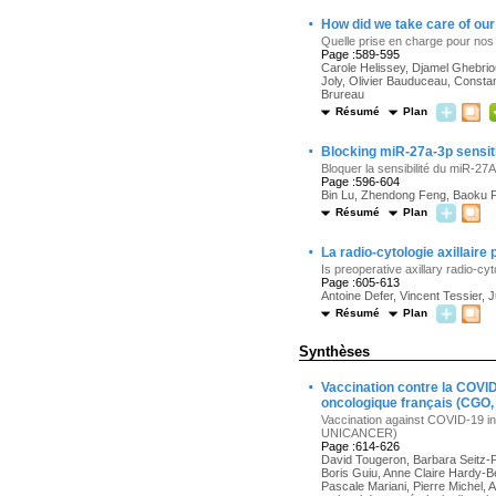
·
How did we take care of our
Quelle prise en charge pour nos 
Page :589-595
Carole Helissey, Djamel Ghebriou
Joly, Olivier Bauduceau, Consta
Brureau
Résumé
Plan
·
Blocking miR-27a-3p sensit
Bloquer la sensibilité du miR-27
Page :596-604
Bin Lu, Zhendong Feng, Baoku Fa
Résumé
Plan
·
La radio-cytologie axillaire
Is preoperative axillary radio-c
Page :605-613
Antoine Defer, Vincent Tessier,
Résumé
Plan
Synthèses
·
Vaccination contre la COVID
oncologique français (CG
Vaccination against COVID-19 in
UNICANCER)
Page :614-626
David Tougeron, Barbara Seitz-P
Boris Guiu, Anne Claire Hardy-B
Pascale Mariani, Pierre Michel, 