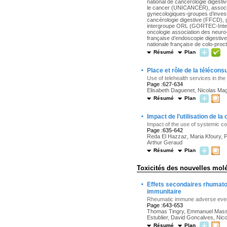
national de cancérologie digest
le cancer (UNICANCER), associat
gynecologiques-groupes d’inves
cancérologie digestive (FFCD), 
intergroupe ORL (GORTEC-Interg
oncologie association des neur
française d’endoscopie digestive
nationale française de colo-pro
Résumé
Plan
·
Place et rôle de la téléconsu
Use of telehealth services in the
Page :627-634
Elisabeth Daguenet, Nicolas Ma
Résumé
Plan
·
Impact de l’utilisation de l
Impact of the use of systemic co
Page :635-642
Reda El Hazzaz, Maria Kfoury, P
Arthur Geraud
Résumé
Plan
Toxicités des nouvelles mol
·
Effets secondaires rhumatol
immunitaire
Rheumatic immune adverse events
Page :643-653
Thomas Tingry, Emmanuel Massy, 
Estublier, David Goncalves, Nico
Résumé
Plan