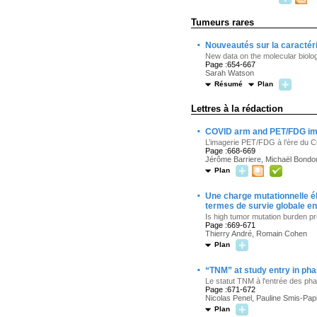
Tumeurs rares
·
Nouveautés sur la caractér
New data on the molecular biolo
Page :654-667
Sarah Watson
Résumé
Plan
Lettres à la rédaction
·
COVID arm and PET/FDG im
L’imagerie PET/FDG à l’ère du 
Page :668-669
Jérôme Barriere, Michaël Bondo
Plan
·
Une charge mutationnelle éle
termes de survie globale e
Is high tumor mutation burden pr
Page :669-671
Thierry André, Romain Cohen
Plan
·
“TNM” at study entry in phas
Le statut TNM à l'entrée des pha
Page :671-672
Nicolas Penel, Pauline Smis-Papi
Plan