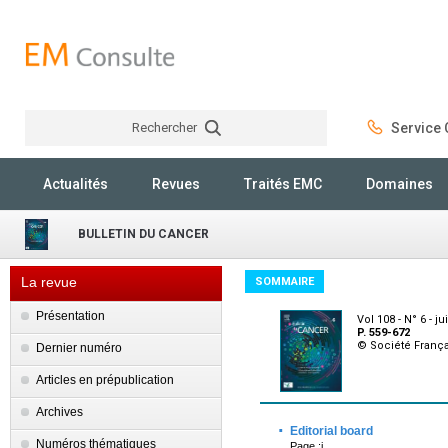
Rechercher
Service C
Rechercher
Actualités
Revues
Traités EMC
Domaines
BULLETIN DU CANCER
La revue
SOMMAIRE
Présentation
Vol 108 - N° 6 - j
P. 559-672
© Société França
Dernier numéro
Articles en prépublication
Archives
·
Editorial board
Numéros thématiques
Page :i