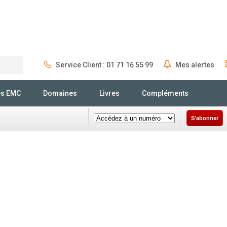
Service Client : 01 71 16 55 99
Mes alertes
Rechercher
és EMC
Domaines
Livres
Compléments
S'abonner