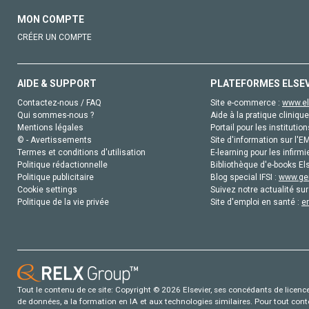
MON COMPTE
CRÉER UN COMPTE
AIDE & SUPPORT
PLATEFORMES ELSE
Contactez-nous / FAQ
Site e-commerce :
www.el
Qui sommes-nous ?
Aide à la pratique clinique
Mentions légales
Portail pour les institution
© - Avertissements
Site d'information sur l'E
Termes et conditions d'utilisation
E-learning pour les infirmi
Politique rédactionnelle
Bibliothèque d'e-books Els
Politique publicitaire
Blog special IFSI :
www.gen
Cookie settings
Suivez notre actualité sur
Politique de la vie privée
Site d'emploi en santé :
e
Tout le contenu de ce site: Copyright © 2026 Elsevier, ses concédants de licence e
de données, a la formation en IA et aux technologies similaires. Pour tout con