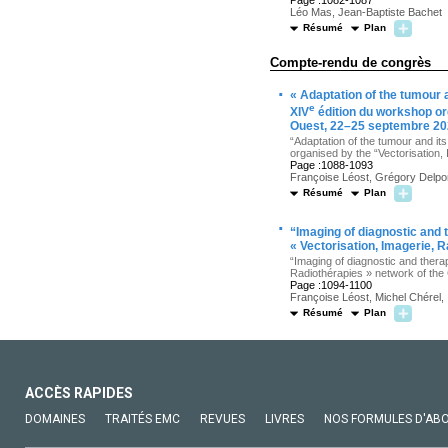
Page :1082-1087
Léo Mas, Jean-Baptiste Bachet
Résumé
Plan
Compte-rendu de congrès
·
« Adaptation of the tumour
e
XIV
édition du workshop or
Ouest, 22–25 septembre 20
“Adaptation of the tumour and i
organised by the “Vectorisation
Page :1088-1093
Françoise Léost, Grégory Delpon
Résumé
Plan
·
“Imaging of diagnostic and 
« Vectorisation, Imagerie,
“Imaging of diagnostic and therap
Radiothérapies » network of th
Page :1094-1100
Françoise Léost, Michel Chérel, 
Résumé
Plan
ACCÈS RAPIDES
DOMAINES
TRAITÉS EMC
REVUES
LIVRES
NOS FORMULES D'AB