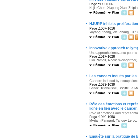
Page :999-1006
Kejie Chen, Xiapeng Xiao, Zhipi
Résumé
Plan
·
HJURP inhibits proliferatio
Page :1007-1016
Yuyang Zhang, Wei Zhang, Lili 
Résumé
Plan
·
Innovative approach to ly
Une approche innovante pour le
Page :1017-1028
Eloi Ramelli, Noelle Weingertner
Résumé
Plan
·
Les cancers induits par les
Cancers induced by occupation
Page :1029-1039
Benoit Delabrusse, Brigitte Le M
Résumé
Plan
·
Rôle des émotions et représ
ligne en lien avec le cancer,
Role of emotions and representa
Page :1040-1050
Myriam Pannard, Tanguy Leroy, G
Résumé
Plan
·
Enquête sur la pratique de 