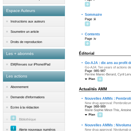
Espace Auteurs
·
Sommaire
Page :iii
Instructions aux auteurs
Soumettre un article
·
Contents
Page :iv
Droits de reproduction
Les + abonnés
Éditorial
·
Go-AJA : dix ans au profit 
EM|Revues sur iPhone/iPad
Go-AJA: Ten years of actions de
Page :985-987
Perrine Marec-Berard, Cyril Lerv
Les actions
Plan
Abonnement
Actualités AMM
·
Demande d'informations
Nouvelles AMMs : Pembrolizu
New drug approval: Pembrolizumab
Page :988-989
Ecrire à la rédaction
Marie-Sophie Minot-This, Antoin
Plan
Bibliothèque
·
Nouvelles AMMs : Nivoluma
Alerte nouveaux numéros
New drug approval: Nivolumab p