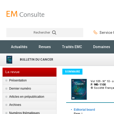
Rechercher
Service C
Rechercher
Actualités
Revues
Traités EMC
Domaines
BULLETIN DU CANCER
La revue
SOMMAIRE
Présentation
Vol 109 - N° 10 -
P. 985-1100
© Société França
Dernier numéro
Articles en prépublication
Archives
·
Editorial board
Numéros thématiques
Page :i