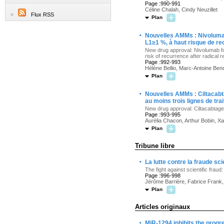
Page :990-991
Céline Chalah, Cindy Neuzillet
Flux RSS
Plan
·
Nouvelles AMMs : Nivolumab
L1≥1 %, à haut risque de re
New drug approval: Nivolumab for
risk of recurrence after radical r
Page :992-993
Hélène Bellio, Marc-Antoine Ben
Plan
·
Nouvelles AMMs : Ciltacabta
au moins trois lignes de tr
New drug approval: Ciltacabtagen
Page :993-995
Aurélia Chacon, Arthur Bobin, Xa
Plan
Tribune libre
·
La lutte contre la fraude sc
The fight against scientific frau
Page :996-998
Jérôme Barrière, Fabrice Frank,
Plan
Articles originaux
·
MiR-1294 inhibits the progr