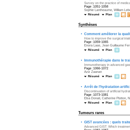
Survey on the practice of medica
Page :1051-1058
Sophie Lantheaume, William Leb
Résumé
Plan
Synthèses
·
Comment améliorer la qualit
How to improve the surgical trials
Page :1059-1065
Enora Laas, Jean Guillaume Fero
Résumé
Plan
·
Immunothérapie dans le tra
Immunotherapy in advanced gas
Page :1066-1072
Aziz Zaanan
Résumé
Plan
·
Arrêt de l’hydratation artifi
Discontinuation of artificial hydra
Page :1073-1081
Elsa Donati, Catherine Plotton,
Résumé
Plan
Tumeurs rares
·
GIST avancées : quels trai
Advanced GIST: Which treatmen