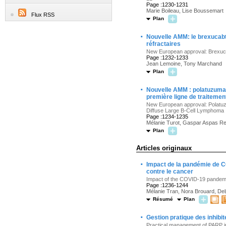
Page :1230-1231
Marie Boileau, Lise Boussemart
Flux RSS
Plan
·
Nouvelle AMM: le brexucabt
réfractaires
New European approval: Brexucab
Page :1232-1233
Jean Lemoine, Tony Marchand
Plan
·
Nouvelle AMM : polatuzumab
première ligne de traitemen
New European approval: Polatuzu
Diffuse Large B-Cell Lymphoma
Page :1234-1235
Mélanie Turot, Gaspar Aspas R
Plan
Articles originaux
·
Impact de la pandémie de CO
contre le cancer
Impact of the COVID-19 pandem
Page :1236-1244
Mélanie Tran, Nora Brouard, De
Résumé
Plan
·
Gestion pratique des inhib
Practical management of PARP i