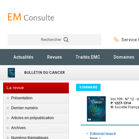
Rechercher
Service C
Rechercher
Actualités
Revues
Traités EMC
Domaines
BULLETIN DU CANCER
La revue
SOMMAIRE
Présentation
Vol 109 - N° 12 
P. 1227-1314
© Société França
Dernier numéro
Articles en prépublication
Archives
·
Editorial board
Numéros thématiques
Page :i