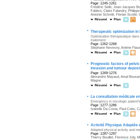
Page :1245-1261
Frédéric Selle, Jean-Jacques Bo
Fabbro, Claire Falandry, Philip
Antonin Schmitt, Florian Scotté, 
Résumé
Plan
·
Therapeutic optimization i
Optimisation thérapeutique dans l
traitement
Page :1262-1268
Stéphane Nevesny, Antime Flaus,
Résumé
Plan
·
Prognostic factors of pelvic
invasion and tumour deposi
Page :1269-1276
Alexandre Mayaud, Amal Bousarsa
Magne
Résumé
Plan
·
La consultation médicale en
Emergency in oncologic patient'
Page :1277-1286
Isabelle Da Costa, Paul Cottu, 
Résumé
Plan
·
Activité Physique Adaptée e
Adapted physical activity and m
Page :1287-1297
Thierry Bouillet, Florence Joly