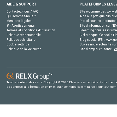
AIDE & SUPPORT
PLATEFORMES ELSE
Contactez-nous / FAQ
Site e-commerce :
www.el
Qui sommes-nous ?
Aide à la pratique clinique
Mentions légales
Portail pour les institution
© - Avertissements
Site d'information sur l'E
Termes et conditions d'utilisation
E-learning pour les infirmi
Politique rédactionnelle
Bibliothèque d'e-books Els
Politique publicitaire
Blog special IFSI :
www.gen
Cookie settings
Suivez notre actualité sur
Politique de la vie privée
Site d'emploi en santé :
e
Tout le contenu de ce site: Copyright © 2026 Elsevier, ses concédants de licence e
de données, a la formation en IA et aux technologies similaires. Pour tout con