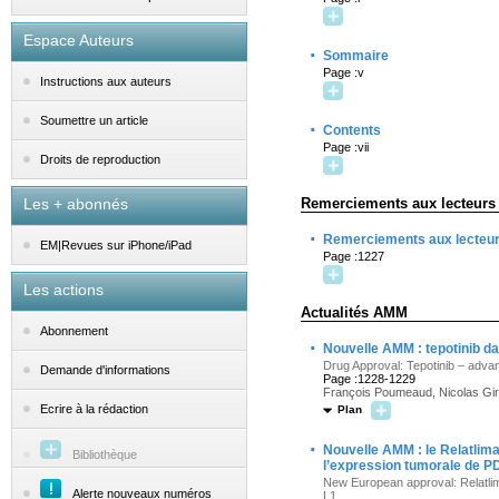
Espace Auteurs
·
Sommaire
Page :v
Instructions aux auteurs
Soumettre un article
·
Contents
Page :vii
Droits de reproduction
Les + abonnés
Remerciements aux lecteurs
·
Remerciements aux lecteu
EM|Revues sur iPhone/iPad
Page :1227
Les actions
Actualités AMM
Abonnement
·
Nouvelle AMM : tepotinib d
Drug Approval: Tepotinib – adva
Demande d'informations
Page :1228-1229
François Poumeaud, Nicolas Gi
Ecrire à la rédaction
Plan
·
Nouvelle AMM : le Relatlim
Bibliothèque
l’expression tumorale de PD
New European approval: Relatlim
Alerte nouveaux numéros
L1