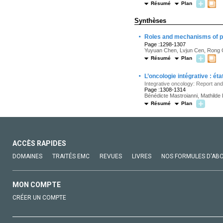
Résumé
Plan
Synthèses
·
Roles and mechanisms of p
Page :1298-1307
Yuyuan Chen, Lvjun Cen, Rong
Résumé
Plan
·
L’oncologie intégrative : ét
Integrative oncology: Report and
Page :1308-1314
Bénédicte Mastroianni, Mathilde
Résumé
Plan
ACCÈS RAPIDES
DOMAINES
TRAITÉS EMC
REVUES
LIVRES
NOS FORMULES D'AB
MON COMPTE
CRÉER UN COMPTE