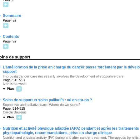
·
Sommaire
Page :vii
·
Contents
Page :viii
oins de support
·
L’amélioration de la prise en charge du cancer passe forcément par le déve
support
Improving cancer care necessarily involves the development of supportive care
Page :511-513
Ivan Krakowski
Plan
·
Soins de support et soins palliatifs : où en est-on ?
Supportive and palliative care: Where do we stand?
Page :514-515
Carole Bouleuc
Plan
·
Nutrition et activité physique adaptée (APA) pendant et après les traitements
physiopathologie, recommandations, prise en charge clinique
Nutrition and physical activity (PA) during and after cancer treatment: Therapeutic benefit