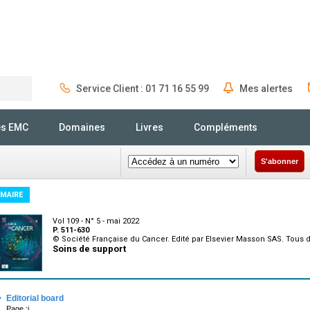
Service Client : 01 71 16 55 99
Mes alertes
Rechercher
és EMC
Domaines
Livres
Compléments
S'abonner
MAIRE
Vol 109 - N° 5 - mai 2022
P. 511-630
© Société Française du Cancer. Edité par Elsevier Masson SAS. Tous d
Soins de support
·
Editorial board
Page :i