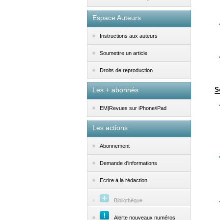
Espace Auteurs
Instructions aux auteurs
Soumettre un article
Droits de reproduction
Les + abonnés
S
EM|Revues sur iPhone/iPad
Les actions
Abonnement
Demande d'informations
Ecrire à la rédaction
Bibliothèque
Alerte nouveaux numéros