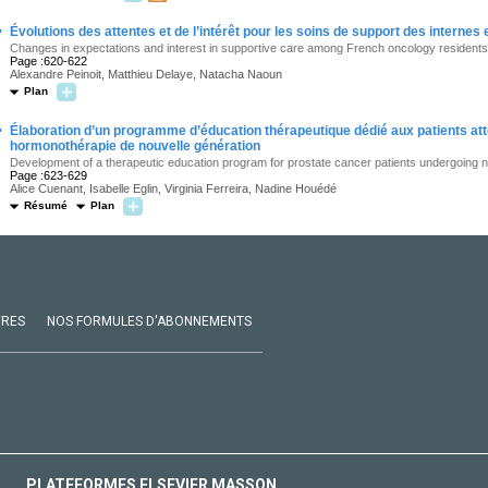
·
Évolutions des attentes et de l’intérêt pour les soins de support des internes
Changes in expectations and interest in supportive care among French oncology residents
Page :620-622
Alexandre Peinoit, Matthieu Delaye, Natacha Naoun
Plan
·
Élaboration d’un programme d’éducation thérapeutique dédié aux patients att
hormonothérapie de nouvelle génération
Development of a therapeutic education program for prostate cancer patients undergoing
Page :623-629
Alice Cuenant, Isabelle Eglin, Virginia Ferreira, Nadine Houédé
Résumé
Plan
VRES
NOS FORMULES D'ABONNEMENTS
PLATEFORMES ELSEVIER MASSON