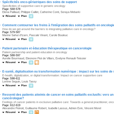
·
Spécificités onco-gériatriques des soins de support
Specificities of supportive care in geriatric oncology
Page :568-578
Elena Paillaud, Philippe Caillet, Catherine Conti, Soraya Mebarki
Résumé
Plan
·
Comment contourner les freins à l’intégration des soins palliatifs en oncologi
How do we get around the barriers to integrating palliative care in oncology?
Page :579-587
Marine Sahut d’Izarn, Pascale Vinant, Carole Bouleuc
Résumé
Plan
·
Patient partenaire et éducation thérapeutique en cancerologie
Patient partnership and patient education in oncology
Page :588-597
Aurelie Bourmaud, Eleonore Piot de Villars, Evelyne Renault-Teissier
Résumé
Plan
·
E-santé, digitalisation ou transformation numérique : impact sur les soins de
E-health, digitalization, or digital transformation: Impact on cancer supportive care
Page :598-611
Lorène Seguin, Louis Tassy
Résumé
Plan
·
Ressenti des patients atteints de cancer en soins palliatifs exclusifs: vers 
cancérologue?
Feelings of cancer patients in exclusive palliative care: Towards a general practitioner, onco
Page :612-619
Alexandre Peinoit, Guillaume Robert, Isabelle Lassus, Adrien Evin, Vincent Morel
Résumé
Plan