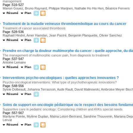
management
Page :516-527
Manon Gouez, Bruno Raynard, Philippe Marijnen, Nathalie Ho Hio Hen, Béatrice Fervers
Résumé
Plan
·
Traitement de la maladie veineuse thromboembolique au cours du cancer
Treatment of cancer associated thrombosis
Page :528-536
Raphaël Hindré, Amer Hamdan, Jean Pastré, Benjamin Planquette, Olivier Sanchez
Résumé
Plan
·
Prendre en charge la douleur multimorphe du cancer : quelle approche, du di
The management of multimorphic cancer pain, from diagnosis to treatment
Page :537-547
Antoine Lemaire
Résumé
Plan
·
Interventions psycho-oncologiques : quelles approches innovantes ?
Psycho-oncological interventions: What type of psychotherapeutic innovations?
Page :548-556
Sylvie Dolbeault, Johanna Terrasson, Aude Rault, David Malinowski, Ambroise Meyer Bisch
Résumé
Plan
·
Soins de support en oncologie pédiatrique ou le respect des besoins fondam
Supportive care in pediatric oncology: Considering children and AYA's special needs
Page :557-567
Marilyne Poirée, Mylène Duplan, Maïna Letort-Bertrand, Sandrine Thouvenin, Mariana Depar
Lervat
Résumé
Plan