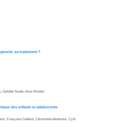
agnostic au traitement ?
, Ophélie Soulié, Anne Brédart
entaux des enfants et adolescents
is, Françoise Galland, Clémentine Aladenise, Cyril