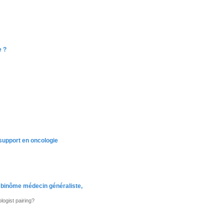
e ?
 support en oncologie
un binôme médecin généraliste,
logist pairing?