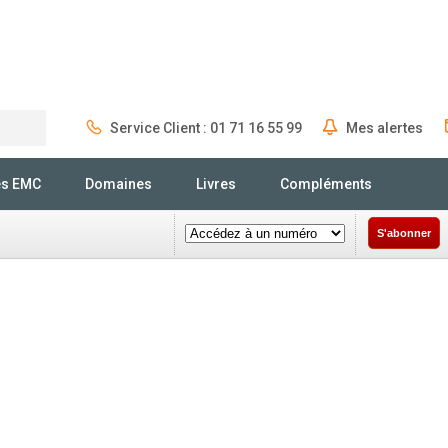
Service Client : 01 71 16 55 99
Mes alertes
Rechercher
és EMC
Domaines
Livres
Compléments
S'abonner