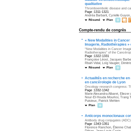
qualitative
Thromboembolic disease and cance
Page :1311-1321
Andréa Barbarit, Cyrielle Guyon
Résumé
Plan
Compte-rendu de congrès
·
« New Modalities in Cancer
Imagerie, Radiothérapies »
“New Modalities in Cancer Imagi
Radiotherapies” of the Cancéro
Page :1322-1331
Françoise Léost, Jacques Barbet
Rbah-Vidal, Loïg Vaugier, Dimitri
Résumé
Plan
·
Actualités en recherche en
en cancérologie de Lyon
Oncology research congress: The
Page :1332-1342
Marie Alexandra Albaret, Elieze
Nour-El-Houda Mourksi, Trang Th
Puisieux, Patrick Mehlen
Plan
·
Anticorps monoclonaux conj
Antibody drug conjugates (ADC) a
Page :1343-1351
Florence Ranchon, Étienne Chatel
Diéras, Jean-Louis Cazin