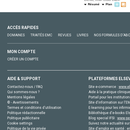
Résumé
Plan
ACCÈS RAPIDES
DOMAINES
TRAITÉS EMC
REVUES
LIVRES
NOS FORMULES D'AB
MON COMPTE
CRÉER UN COMPTE
AIDE & SUPPORT
PLATEFORMES ELSE
Contactez-nous / FAQ
Site e-commerce :
www.el
Qui sommes-nous ?
Aide à la pratique clinique
Mentions légales
Portail pour les institution
© - Avertissements
Site d'information sur l'E
Termes et conditions d'utilisation
E-learning pour les infirmi
Politique rédactionnelle
Bibliothèque d'e-books Els
Politique publicitaire
Blog special IFSI :
www.gen
Cookie settings
Suivez notre actualité sur
Politique de la vie privée
Site d'emploi en santé :
e