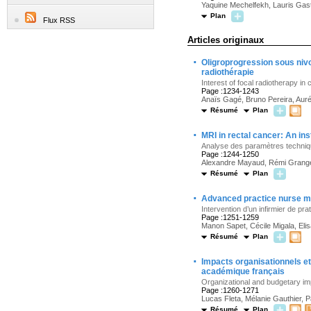
Yaquine Mechelfekh, Lauris Gas
Plan
Flux RSS
Articles originaux
·
Oligroprogression sous nivo
radiothérapie
Interest of focal radiotherapy i
Page :1234-1243
Anaïs Gagé, Bruno Pereira, Aurél
Résumé
Plan
·
MRI in rectal cancer: An inst
Analyse des paramètres technique
Page :1244-1250
Alexandre Mayaud, Rémi Grange, 
Résumé
Plan
·
Advanced practice nurse ma
Intervention d’un infirmier de pr
Page :1251-1259
Manon Sapet, Cécile Migala, Eli
Résumé
Plan
·
Impacts organisationnels et
académique français
Organizational and budgetary imp
Page :1260-1271
Lucas Fleta, Mélanie Gauthier, 
Résumé
Plan