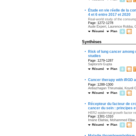
·
Étude en vie réelle de la 
4 et 6 entre 2017 et 2020
Real-world study of the consump
Page :1272-1278
Aude Expert, Laurence Robba, G
Résumé
Plan
Synthèses
·
Risk of lung cancer among 
studies
Page :1279-1287
Saptorshi Gupta
Résumé
Plan
·
Cancer therapy with iRGD a
Page :1288-1300
Anbazhagan Thirumalai, Koyeli G
Résumé
Plan
·
Récepteur du facteur de c
cancer du sein : principes e
HER2 epidermal growth factor rece
Page :1301-1310
Imane Eliahiai, Mohammed Eljia
Résumé
Plan
·
Maladie thromboembolique et