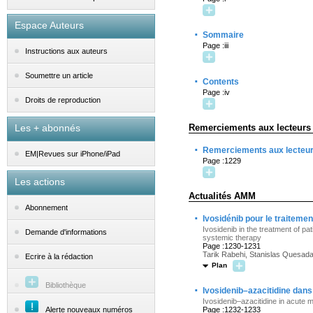
Espace Auteurs
·
Sommaire
Page :iii
Instructions aux auteurs
Soumettre un article
·
Contents
Page :iv
Droits de reproduction
Les + abonnés
Remerciements aux lecteurs
·
Remerciements aux lecteu
EM|Revues sur iPhone/iPad
Page :1229
Les actions
Actualités AMM
Abonnement
·
Ivosidénib pour le traitem
Ivosidenib in the treatment of p
Demande d'informations
systemic therapy
Page :1230-1231
Tarik Rabehi, Stanislas Quesad
Ecrire à la rédaction
Plan
Bibliothèque
·
Ivosidenib–azacitidine dan
Ivosidenib–azacitidine in acute
Alerte nouveaux numéros
Page :1232-1233