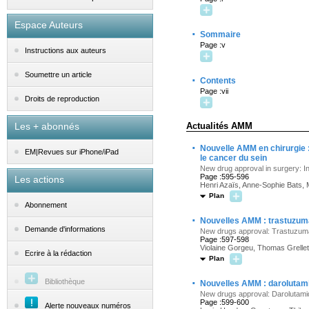
Espace Auteurs
·
Sommaire
Page :v
Instructions aux auteurs
Soumettre un article
·
Contents
Page :vii
Droits de reproduction
Les + abonnés
Actualités AMM
·
Nouvelle AMM en chirurgie : 
EM|Revues sur iPhone/iPad
le cancer du sein
New drug approval in surgery: In
Page :595-596
Les actions
Henri Azaïs, Anne-Sophie Bats,
Plan
Abonnement
·
Nouvelles AMM : trastuzuma
Demande d'informations
New drugs approval: Trastuzum
Page :597-598
Violaine Gorgeu, Thomas Grelle
Ecrire à la rédaction
Plan
·
Bibliothèque
Nouvelles AMM : darolutami
New drugs approval: Darolutamid
Page :599-600
Alerte nouveaux numéros