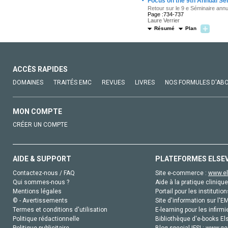
·
Focus on the 9th Annual Se
Retour sur le 9 e Séminaire ann
Page :734-737
Laure Verrier
Résumé
Plan
ACCÈS RAPIDES
DOMAINES
TRAITÉS EMC
REVUES
LIVRES
NOS FORMULES D'AB
MON COMPTE
CRÉER UN COMPTE
AIDE & SUPPORT
PLATEFORMES ELSE
Contactez-nous / FAQ
Site e-commerce :
www.el
Qui sommes-nous ?
Aide à la pratique clinique
Mentions légales
Portail pour les institution
© - Avertissements
Site d'information sur l'E
Termes et conditions d'utilisation
E-learning pour les infirmi
Politique rédactionnelle
Bibliothèque d'e-books Els