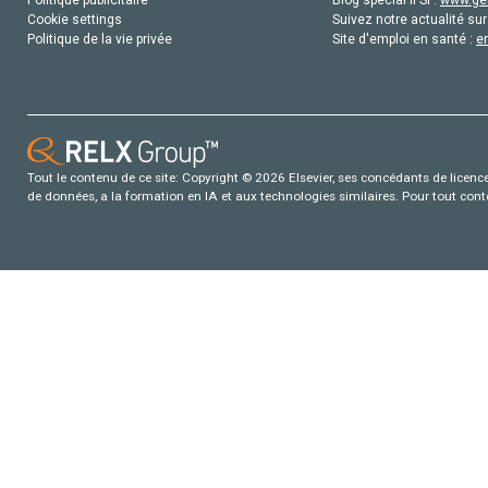
Politique publicitaire
Blog special IFSI :
www.gen
Cookie settings
Suivez notre actualité sur
Politique de la vie privée
Site d'emploi en santé :
e
Tout le contenu de ce site: Copyright © 2026 Elsevier, ses concédants de licence e
de données, a la formation en IA et aux technologies similaires. Pour tout con