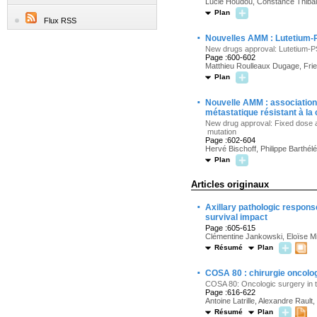
Lucie Houdou, Constance Thibau
Plan
Flux RSS
·
Nouvelles AMM : Lutetium-P
New drugs approval: Lutetium-PS
Page :600-602
Matthieu Roulleaux Dugage, Fri
Plan
·
Nouvelle AMM : association 
métastatique résistant à la
New drug approval: Fixed dose as
mutation
Page :602-604
Hervé Bischoff, Philippe Barthé
Plan
Articles originaux
·
Axillary pathologic respon
survival impact
Page :605-615
Clémentine Jankowski, Eloïse Mic
Résumé
Plan
·
COSA 80 : chirurgie oncolog
COSA 80: Oncologic surgery in th
Page :616-622
Antoine Latrille, Alexandre Rault
Résumé
Plan