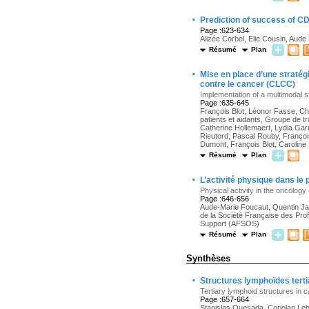
·
Prediction of success of CD3
Page :623-634
Alizée Corbel, Elie Cousin, Aud
Résumé
Plan
·
Mise en place d’une stratégi
contre le cancer (CLCC)
Implementation of a multimodal s
Page :635-645
François Blot, Léonor Fasse, Ch
patients et aidants, Groupe de tr
Catherine Hollemaert, Lydia Garn
Rieutord, Pascal Rouby, Françoi
Dumont, François Blot, Caroline
Résumé
Plan
·
L’activité physique dans le
Physical activity in the oncolog
Page :646-656
Aude-Marie Foucaut, Quentin J
de la Société Française des Pro
Support (AFSOS)
Résumé
Plan
Synthèses
·
Structures lymphoïdes terti
Tertiary lymphoid structures in 
Page :657-664
Stanislas Quesada, Coriolan Leb