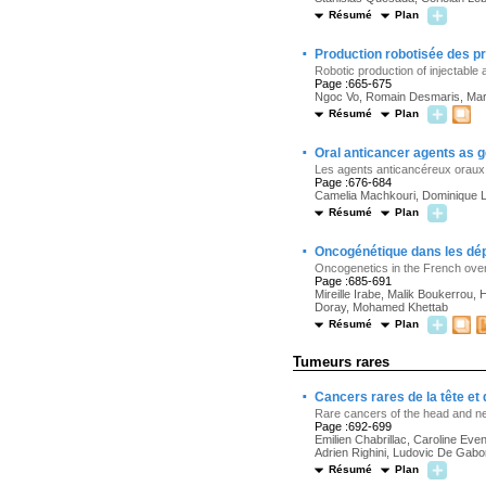
Résumé
Plan
·
Production robotisée des pr
Robotic production of injectable
Page :665-675
Ngoc Vo, Romain Desmaris, Mari
Résumé
Plan
·
Oral anticancer agents as g
Les agents anticancéreux oraux g
Page :676-684
Camelia Machkouri, Dominique 
Résumé
Plan
·
Oncogénétique dans les dépa
Oncogenetics in the French over
Page :685-691
Mireille Irabe, Malik Boukerrou
Doray, Mohamed Khettab
Résumé
Plan
Tumeurs rares
·
Cancers rares de la tête et
Rare cancers of the head and n
Page :692-699
Emilien Chabrillac, Caroline Eve
Adrien Righini, Ludovic De Gabo
Résumé
Plan