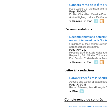
·
Cancers rares de la tête et
Rare cancers of the head and n
Page :700-706
Emilien Chabrillac, Caroline Eve
Adrien Righini, Ludovic De Gabo
Résumé
Plan
Recommandations
·
Recommandations conjointe
endocrinienne et de la Soci
Guidelines of the French Natio
adrenocortical carcinoma
Page :707-730
Rossella Libé, Magalie Haissag
Roqueplo, Eric Mirallie, Thibaut
Eric Baudin, Christelle de la Fou
Résumé
Plan
Lettre à la rédaction
·
Garantir l’accès et la sécur
Access and safety of dexametha
Page :731-733
Florian Slimano, Jean-François To
Plan
Compte-rendu de congrès