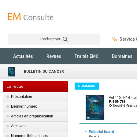
Rechercher
Service C
Rechercher
Actualités
Revues
Traités EMC
Domaines
BULLETIN DU CANCER
La revue
SOMMAIRE
Présentation
Vol 110 - N° 6 - ju
P. 595-738
© Société França
Dernier numéro
Articles en prépublication
Archives
·
Editorial board
Numéros thématiques
Page :i