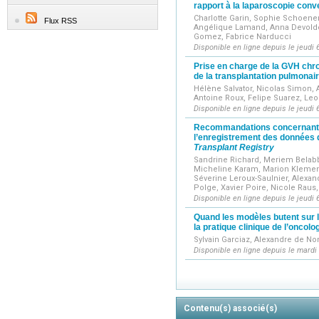
rapport à la laparoscopie conv
Charlotte Garin, Sophie Schoene
Flux RSS
Angélique Lamand, Anna Devolder
Gomez, Fabrice Narducci
Disponible en ligne depuis le jeudi 
Prise en charge de la GVH chro
de la transplantation pulmona
Hélène Salvator, Nicolas Simon, 
Antoine Roux, Felipe Suarez, Le
Disponible en ligne depuis le jeudi 
Recommandations concernant l
l’enregistrement des données 
Transplant Registry
Sandrine Richard, Meriem Belabb
Micheline Karam, Marion Klemenci
Séverine Leroux-Saulnier, Alexa
Polge, Xavier Poire, Nicole Rau
Disponible en ligne depuis le jeudi 
Quand les modèles butent sur le 
la pratique clinique de l’oncolo
Sylvain Garciaz, Alexandre de N
Disponible en ligne depuis le mardi
Contenu(s) associé(s)