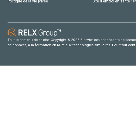
Politique de la vie privée
Site d'emploi en santé :
e
Tout le contenu de ce site: Copyright © 2026 Elsevier, ses concédants de licence e
de données, a la formation en IA et aux technologies similaires. Pour tout con