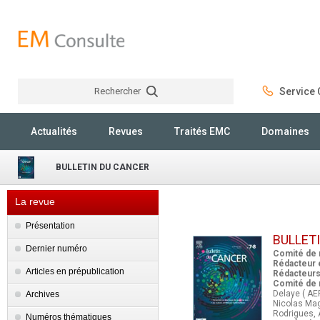
Rechercher
Service C
Rechercher
Actualités
Revues
Traités EMC
Domaines
BULLETIN DU CANCER
La revue
Présentation
BULLET
Dernier numéro
Comité de r
Rédacteur 
Articles en prépublication
Rédacteurs 
Comité de r
Delaye ( AE
Archives
Nicolas Mag
Rodrigues, 
Numéros thématiques