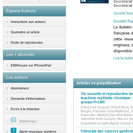
Secrétariat
Secrétariat
Espace Auteurs
Société fran
Société fr
Instructions aux auteurs
Le Bulleti
Soumettre un article
française 
cette revue
Droits de reproduction
originaux, 
disponible.
Les + abonnés
l'oncologie
Lire la suite
cancérolog
EM|Revues sur iPhone/iPad
haute tenue
régulièreme
Les actions
le Bulletin
Articles en prépublication
dans Abstr
Abonnement
Medica/Emb
Vie sexuelle et reproductive 
leucémie myéloïde chronique : 
Iberoameric
Demande d'informations
groupe Fi-LMC
Françoise Huguet, Shanti Ame, Ma
Ecrire à la rédaction
Berger, Pascale Cony-Makhoul, C
Dubruille, Martine Escoffre-Barb
Gabrielle Roth-Guepin, Marion Si
Bibliothèque
Disponible en ligne depuis le jeudi 
Chirurgie des cancers gynécolog
Alerte nouveaux numéros