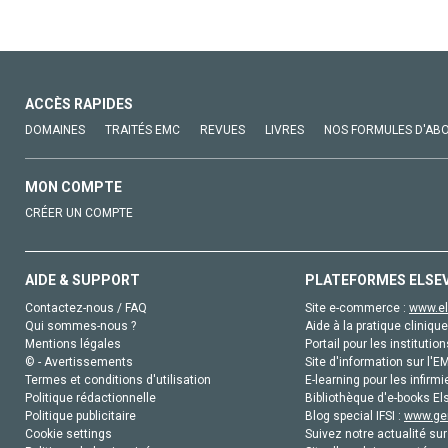
ACCÈS RAPIDES
DOMAINES
TRAITÉS EMC
REVUES
LIVRES
NOS FORMULES D'AB
MON COMPTE
CRÉER UN COMPTE
AIDE & SUPPORT
PLATEFORMES ELSE
Contactez-nous / FAQ
Site e-commerce :
www.el
Qui sommes-nous ?
Aide à la pratique clinique
Mentions légales
Portail pour les institution
© - Avertissements
Site d'information sur l'E
Termes et conditions d'utilisation
E-learning pour les infirmi
Politique rédactionnelle
Bibliothèque d'e-books Els
Politique publicitaire
Blog special IFSI :
www.gen
Cookie settings
Suivez notre actualité sur