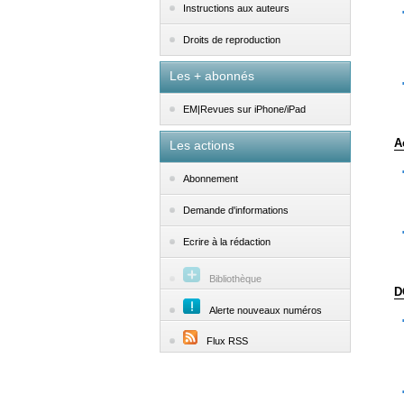
Instructions aux auteurs
Droits de reproduction
Les + abonnés
EM|Revues sur iPhone/iPad
A
Les actions
Abonnement
Demande d'informations
Ecrire à la rédaction
Bibliothèque
D
Alerte nouveaux numéros
Flux RSS