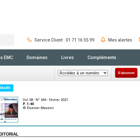
Service Client : 01 71 16 55 99
Mes alertes
Rechercher
és EMC
Domaines
Livres
Compléments
S'abonner
MAIRE
Vol 58 - N° 344 - février 2021
P. 1-40
© Elsevier Masson
DITORIAL