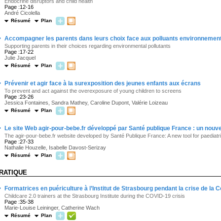
Endocrine disruptors and child health
Page :12-16
André Cicolella
Résumé
Plan
·
Accompagner les parents dans leurs choix face aux polluants environnemen
Supporting parents in their choices regarding environmental pollutants
Page :17-22
Julie Jacquel
Résumé
Plan
·
Prévenir et agir face à la surexposition des jeunes enfants aux écrans
To prevent and act against the overexposure of young children to screens
Page :23-26
Jessica Fontaines, Sandra Mathey, Caroline Dupont, Valérie Loizeau
Résumé
Plan
·
Le site Web agir-pour-bebe.fr développé par Santé publique France : un nouvel 
The agir-pour-bebe.fr website developed by Santé Publique France: A new tool for paediatr
Page :27-33
Nathalie Houzelle, Isabelle Davost-Serizay
Résumé
Plan
RATIQUE
·
Formatrices en puériculture à l’Institut de Strasbourg pendant la crise de la 
Childcare 2.0 trainers at the Strasbourg Institute during the COVID-19 crisis
Page :35-38
Marie-Louise Leininger, Catherine Wach
Résumé
Plan