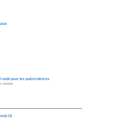
taux
outil pour les puéricultrices
ic nurses
Covid-19