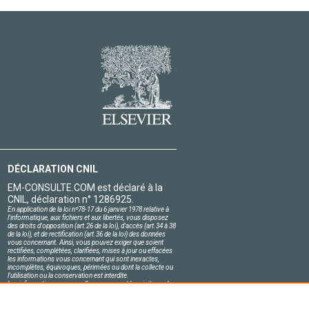
DÉCLARATION CNIL
EM-CONSULTE.COM est déclaré à la
CNIL, déclaration n° 1286925.
En application de la loi nº78-17 du 6 janvier 1978 relative à
l'informatique, aux fichiers et aux libertés, vous disposez
des droits d'opposition (art.26 de la loi), d'accès (art.34 à 38
de la loi), et de rectification (art.36 de la loi) des données
vous concernant. Ainsi, vous pouvez exiger que soient
rectifiées, complétées, clarifiées, mises à jour ou effacées
les informations vous concernant qui sont inexactes,
incomplètes, équivoques, périmées ou dont la collecte ou
l'utilisation ou la conservation est interdite.
Les informations personnelles concernant les visiteurs de
notre site, y compris leur identité, sont confidentielles.
Le responsable du site s'engage sur l'honneur à respecter
les conditions légales de confidentialité applicables en