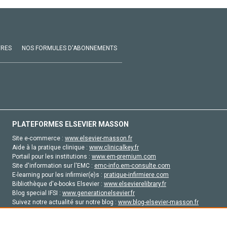
VRES
NOS FORMULES D'ABONNEMENTS
PLATEFORMES ELSEVIER MASSON
Site e-commerce :
www.elsevier-masson.fr
Aide à la pratique clinique :
www.clinicalkey.fr
Portail pour les institutions :
www.em-premium.com
Site d'information sur l'EMC :
emc-info.em-consulte.com
E-learning pour les infirmier(e)s :
pratique-infirmiere.com
Bibliothèque d'e-books Elsevier :
www.elsevierelibrary.fr
Blog special IFSI :
www.generationelsevier.fr
Suivez notre actualité sur notre blog :
www.blog-elsevier-masson.fr
Site d'emploi en santé :
emploisante.com