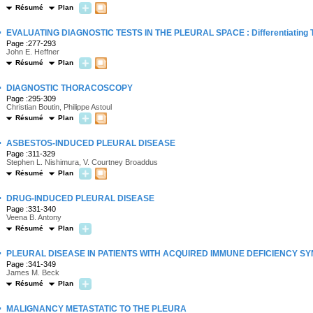
Résumé
Plan
·
EVALUATING DIAGNOSTIC TESTS IN THE PLEURAL SPACE : Differentiating T
Page :277-293
John E. Heffner
Résumé
Plan
·
DIAGNOSTIC THORACOSCOPY
Page :295-309
Christian Boutin, Philippe Astoul
Résumé
Plan
·
ASBESTOS-INDUCED PLEURAL DISEASE
Page :311-329
Stephen L. Nishimura, V. Courtney Broaddus
Résumé
Plan
·
DRUG-INDUCED PLEURAL DISEASE
Page :331-340
Veena B. Antony
Résumé
Plan
·
PLEURAL DISEASE IN PATIENTS WITH ACQUIRED IMMUNE DEFICIENCY 
Page :341-349
James M. Beck
Résumé
Plan
·
MALIGNANCY METASTATIC TO THE PLEURA