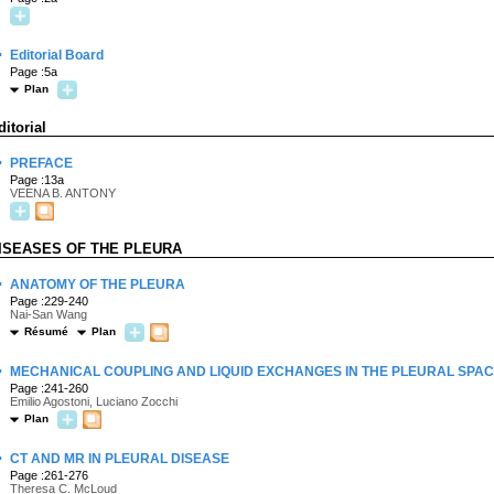
·
Editorial Board
Page :5a
Plan
ditorial
·
PREFACE
Page :13a
VEENA B. ANTONY
ISEASES OF THE PLEURA
·
ANATOMY OF THE PLEURA
Page :229-240
Nai-San Wang
Résumé
Plan
·
MECHANICAL COUPLING AND LIQUID EXCHANGES IN THE PLEURAL SPA
Page :241-260
Emilio Agostoni, Luciano Zocchi
Plan
·
CT AND MR IN PLEURAL DISEASE
Page :261-276
Theresa C. McLoud