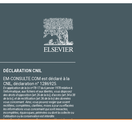
DÉCLARATION CNIL
EM-CONSULTE.COM est déclaré à la
CNIL, déclaration n° 1286925.
En application de la loi nº78-17 du 6 janvier 1978 relative à
l'informatique, aux fichiers et aux libertés, vous disposez
des droits d'opposition (art.26 de la loi), d'accès (art.34 à 38
de la loi), et de rectification (art.36 de la loi) des données
vous concernant. Ainsi, vous pouvez exiger que soient
rectifiées, complétées, clarifiées, mises à jour ou effacées
les informations vous concernant qui sont inexactes,
incomplètes, équivoques, périmées ou dont la collecte ou
l'utilisation ou la conservation est interdite.
Les informations personnelles concernant les visiteurs de
notre site, y compris leur identité, sont confidentielles.
Le responsable du site s'engage sur l'honneur à respecter
les conditions légales de confidentialité applicables en