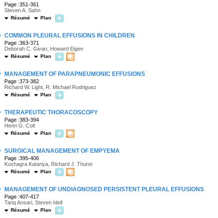
Page :351-361
Steven A. Sahn
Résumé
Plan
·
COMMON PLEURAL EFFUSIONS IN CHILDREN
Page :363-371
Deborah C. Givan, Howard Eigen
Résumé
Plan
·
MANAGEMENT OF PARAPNEUMONIC EFFUSIONS
Page :373-382
Richard W. Light, R. Michael Rodriguez
Résumé
Plan
·
THERAPEUTIC THORACOSCOPY
Page :383-394
Henri G. Colt
Résumé
Plan
·
SURGICAL MANAGEMENT OF EMPYEMA
Page :395-406
Kushagra Katariya, Richard J. Thurer
Résumé
Plan
·
MANAGEMENT OF UNDIAGNOSED PERSISTENT PLEURAL EFFUSIONS
Page :407-417
Tariq Ansari, Steven Idell
Résumé
Plan