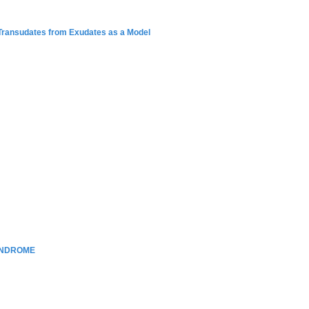
ransudates from Exudates as a Model
SYNDROME