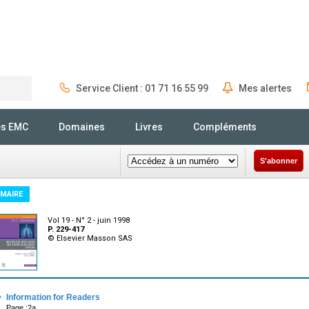
Service Client : 01 71 16 55 99
Mes alertes
Rechercher
és EMC
Domaines
Livres
Compléments
S'abonner
MAIRE
Vol 19 - N° 2 - juin 1998
P. 229-417
© Elsevier Masson SAS
·
Information for Readers
Page :2a