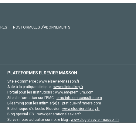
VRES
NOS FORMULES D'ABONNEMENTS
PLATEFORMES ELSEVIER MASSON
Site e-commerce :
www.elsevier-masson.fr
Aide à la pratique clinique :
www.clinicalkey.fr
Portail pour les institutions :
www.em-premium.com
Site d'information sur l'EMC :
emc-info.em-consulte.com
E-learning pour les infirmier(e)s :
pratique-infirmiere.com
Bibliothèque d'e-books Elsevier :
www.elsevierelibrary.fr
Blog special IFSI :
www.generationelsevier.fr
Suivez notre actualité sur notre blog :
www.blog-elsevier-masson.fr
Site d'emploi en santé :
emploisante.com