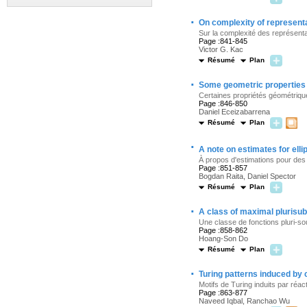
·
On complexity of representa
Sur la complexité des représent
Page :841-845
Victor G. Kac
Résumé
Plan
·
Some geometric properties o
Certaines propriétés géométrique
Page :846-850
Daniel Eceizabarrena
Résumé
Plan
·
A note on estimates for ell
À propos d'estimations pour des
Page :851-857
Bogdan Raita, Daniel Spector
Résumé
Plan
·
A class of maximal plurisu
Une classe de fonctions pluri-
Page :858-862
Hoang-Son Do
Résumé
Plan
·
Turing patterns induced by c
Motifs de Turing induits par réac
Page :863-877
Naveed Iqbal, Ranchao Wu