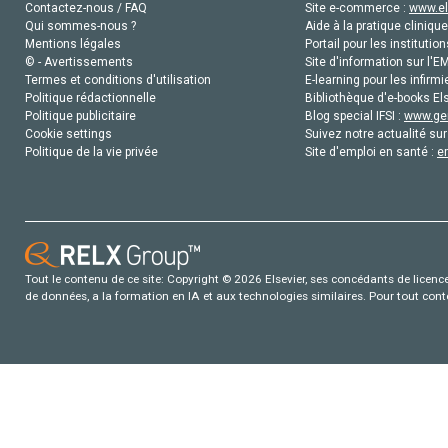
Contactez-nous / FAQ
Site e-commerce :
www.el
Qui sommes-nous ?
Aide à la pratique clinique
Mentions légales
Portail pour les institution
© - Avertissements
Site d'information sur l'E
Termes et conditions d'utilisation
E-learning pour les infirmi
Politique rédactionnelle
Bibliothèque d'e-books Els
Politique publicitaire
Blog special IFSI :
www.gen
Cookie settings
Suivez notre actualité sur
Politique de la vie privée
Site d'emploi en santé :
e
Tout le contenu de ce site: Copyright © 2026 Elsevier, ses concédants de licence e
de données, a la formation en IA et aux technologies similaires. Pour tout con