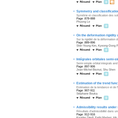
Résumé
Plan
·
Symmetry and classification
Symétrie et classification des s
Page :878-888
Phuong Le
Résumé
Plan
·
On the deformation rigidity
Sur la rigidité de la déformation
Page :889-896
Shin-Young Kim, Kyeong-Dong 
Résumé
Plan
·
Intégrales orbitales semi-s
Semi-simple orbital integrals and
Page :897-906
Jean-Michel Bismut, Shu Shen
Résumé
Plan
·
Estimation of the trend fun
Estimation de la tendance et de 
Page :907-911
Stéphane Bouka
Résumé
Plan
·
Admissibility results under
Résultats d'admissibilité dans u
Page :912-916
Kouider Djerfi, Fethi Madani, Id