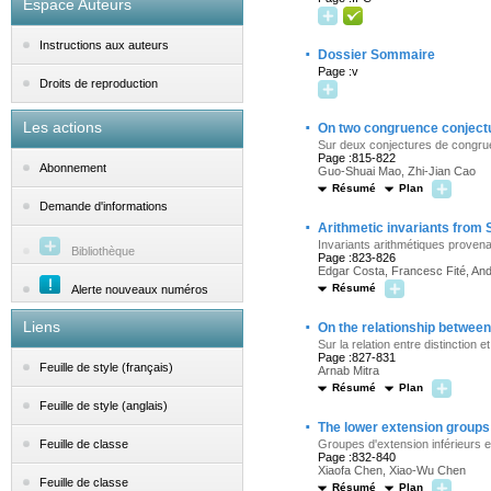
Espace Auteurs
Instructions aux auteurs
·
Dossier Sommaire
Page :v
Droits de reproduction
·
Les actions
On two congruence conject
Sur deux conjectures de congr
Page :815-822
Abonnement
Guo-Shuai Mao, Zhi-Jian Cao
Résumé
Plan
Demande d'informations
·
Arithmetic invariants from
Invariants arithmétiques prove
Bibliothèque
Page :823-826
Edgar Costa, Francesc Fité, And
Résumé
Alerte nouveaux numéros
·
Liens
On the relationship between 
Sur la relation entre distinction et
Page :827-831
Feuille de style (français)
Arnab Mitra
Résumé
Plan
Feuille de style (anglais)
·
The lower extension groups
Groupes d'extension inférieurs e
Feuille de classe
Page :832-840
Xiaofa Chen, Xiao-Wu Chen
Feuille de classe
Résumé
Plan