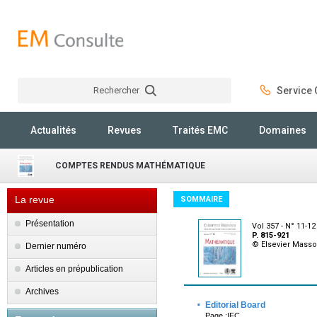
Rechercher
Service C
Rechercher
Actualités
Revues
Traités EMC
Domaines
COMPTES RENDUS MATHÉMATIQUE
La revue
SOMMAIRE
Présentation
Vol 357 - N° 11-1
P. 815-921
© Elsevier Mass
Dernier numéro
Articles en prépublication
Archives
·
Editorial Board
Page :IFC