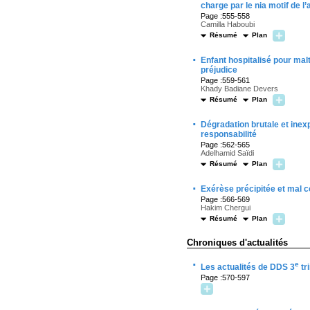
charge par le nia motif de l
Page :555-558
Camilla Haboubi
Résumé
Plan
·
Enfant hospitalisé pour mal
préjudice
Page :559-561
Khady Badiane Devers
Résumé
Plan
·
Dégradation brutale et inexp
responsabilité
Page :562-565
Adelhamid Saïdi
Résumé
Plan
·
Exérèse précipitée et mal 
Page :566-569
Hakim Chergui
Résumé
Plan
Chroniques d'actualités
·
e
Les actualités de DDS 3
tr
Page :570-597