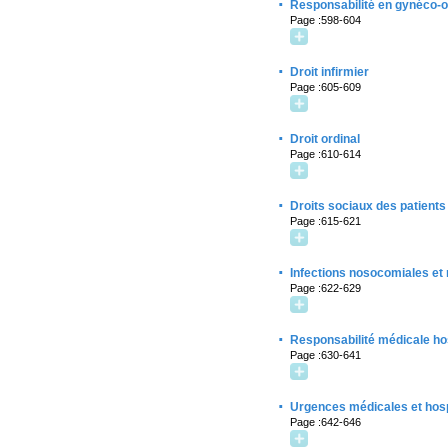
·
Responsabilité en gynéco-o
Page :598-604
·
Droit infirmier
Page :605-609
·
Droit ordinal
Page :610-614
·
Droits sociaux des patients
Page :615-621
·
Infections nosocomiales et r
Page :622-629
·
Responsabilité médicale ho
Page :630-641
·
Urgences médicales et hosp
Page :642-646