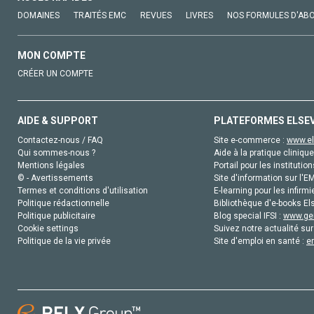
DOMAINES
TRAITÉS EMC
REVUES
LIVRES
NOS FORMULES D'AB
MON COMPTE
CRÉER UN COMPTE
AIDE & SUPPORT
PLATEFORMES ELSE
Contactez-nous / FAQ
Site e-commerce :
www.el
Qui sommes-nous ?
Aide à la pratique clinique
Mentions légales
Portail pour les institution
© - Avertissements
Site d'information sur l'E
Termes et conditions d'utilisation
E-learning pour les infirmi
Politique rédactionnelle
Bibliothèque d'e-books Els
Politique publicitaire
Blog special IFSI :
www.gen
Cookie settings
Suivez notre actualité sur
Politique de la vie privée
Site d'emploi en santé :
e