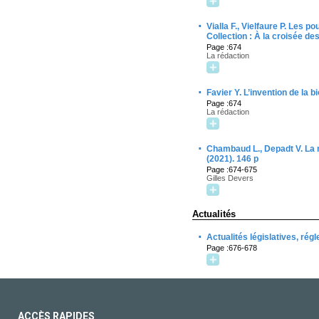
·
Vialla F., Vielfaure P. Les p
Collection : À la croisée de
Page :674
La rédaction
·
Favier Y. L’invention de la 
Page :674
La rédaction
·
Chambaud L., Depadt V. La no
(2021). 146 p
Page :674-675
Gilles Devers
Actualités
·
Actualités législatives, rég
Page :676-678
ACCÈS RAPIDES