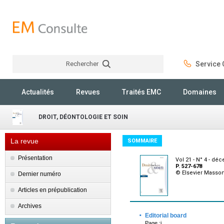
Rechercher
Service C
Rechercher
Actualités
Revues
Traités EMC
Domaines
DROIT, DÉONTOLOGIE ET SOIN
La revue
SOMMAIRE
Présentation
Vol 21 - N° 4 - d
P. 527-678
© Elsevier Masso
Dernier numéro
Articles en prépublication
Archives
·
Editorial board
Page :i