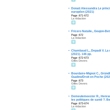
·
Donati Alessandra Le princip
européen (2021)
Page :671-672
La rédaction
·
Fricero Natalie., Goujon-Bet
Page :672
La rédaction
·
Chambaud L., Depadt V. La no
(2021). 146 pp.
Page :672-673
Gilles Devers
·
Bourdaire-Mignot C., Gründl
Gualino/Droit en Poche (202
Page :673
Gilles Devers
·
Demeulemeester R., Henrard J
les politiques de santé ?. B
Page :673-674
La rédaction