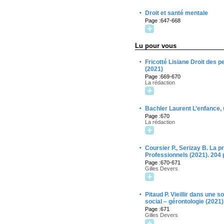
·
Droit et santé mentale
Page :647-668
Lu pour vous
·
Fricotté Lisiane Droit des 
(2021)
Page :669-670
La rédaction
·
Bachler Laurent L’enfance, 
Page :670
La rédaction
·
Coursier P., Serizay B. La p
Professionnels (2021). 204 
Page :670-671
Gilles Devers
·
Pitaud P. Vieillir dans une
social – gérontologie (2021)
Page :671
Gilles Devers