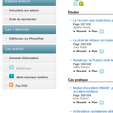
Espace Auteurs
Instructions aux auteurs
Etudes
·
Droits de reproduction
Le recours aux expertises 
Page :527-531
Agathe Sourty
Les + abonnés
Résumé
Plan
EM|Revues sur iPhone/iPad
·
Le droit de refuser un trai
Page :532-539
Joey Robin
Les actions
Résumé
Plan
Demande d'informations
·
Handicap : la France viole 
Page :540-549
Gilles Devers
Bibliothèque
Résumé
Plan
Alerte nouveaux numéros
Cas pratique
Flux RSS
·
Notion d’accident ONIAM : pr
accident médical
Page :550-554
Anne Robert
Résumé
Plan
·
Arthrodèse rachidienne déli