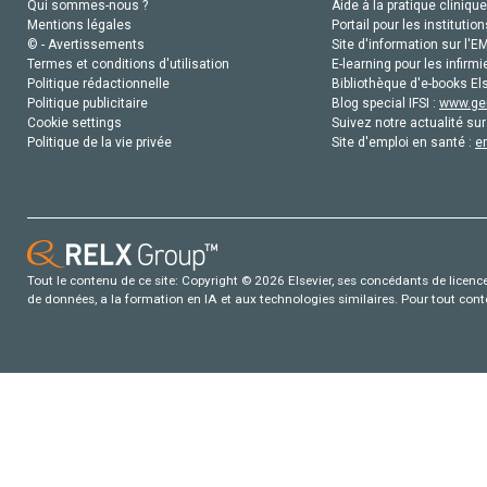
Qui sommes-nous ?
Aide à la pratique clinique
Mentions légales
Portail pour les institution
© - Avertissements
Site d'information sur l'E
Termes et conditions d'utilisation
E-learning pour les infirmi
Politique rédactionnelle
Bibliothèque d'e-books Els
Politique publicitaire
Blog special IFSI :
www.gen
Cookie settings
Suivez notre actualité sur
Politique de la vie privée
Site d'emploi en santé :
e
Tout le contenu de ce site: Copyright © 2026 Elsevier, ses concédants de licence e
de données, a la formation en IA et aux technologies similaires. Pour tout con