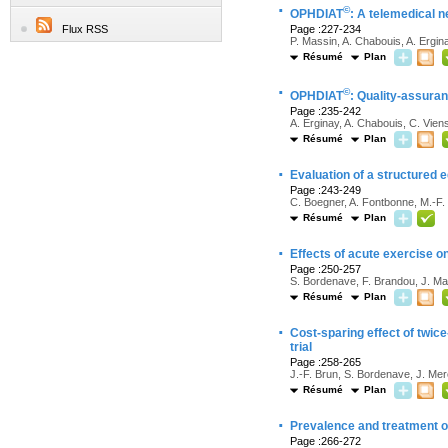
·
©
OPHDIAT
: A telemedical n
Flux RSS
Page :227-234
P. Massin, A. Chabouis, A. Ergin
Résumé
Plan
·
©
OPHDIAT
: Quality-assura
Page :235-242
A. Erginay, A. Chabouis, C. Viens
Résumé
Plan
·
Evaluation of a structured 
Page :243-249
C. Boegner, A. Fontbonne, M.-F. 
Résumé
Plan
·
Effects of acute exercise on
Page :250-257
S. Bordenave, F. Brandou, J. Man
Résumé
Plan
·
Cost-sparing effect of twic
trial
Page :258-265
J.-F. Brun, S. Bordenave, J. Merc
Résumé
Plan
·
Prevalence and treatment o
Page :266-272