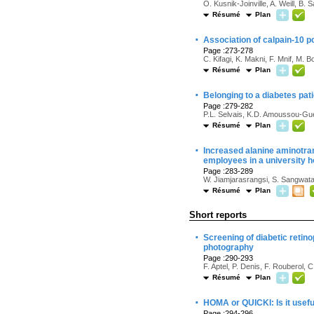
O. Kusnik-Joinville, A. Weill, B.
Résumé
Plan
·
Association of calpain-10 p
Page :273-278
C. Kifagi, K. Makni, F. Mnif, M.
Résumé
Plan
·
Belonging to a diabetes pati
Page :279-282
P.L. Selvais, K.D. Amoussou-G
Résumé
Plan
·
Increased alanine aminotran
employees in a university ho
Page :283-289
W. Jiamjarasrangsi, S. Sangwata
Résumé
Plan
Short reports
·
Screening of diabetic retino
photography
Page :290-293
F. Aptel, P. Denis, F. Rouberol, C
Résumé
Plan
·
HOMA or QUICKI: Is it useful
Page :294-296