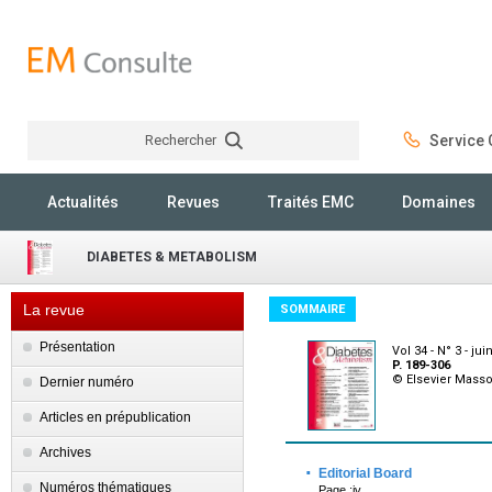
Rechercher
Service C
Rechercher
Actualités
Revues
Traités EMC
Domaines
DIABETES & METABOLISM
La revue
SOMMAIRE
Présentation
Vol 34 - N° 3 - jui
P. 189-306
© Elsevier Mass
Dernier numéro
Articles en prépublication
Archives
·
Editorial Board
Numéros thématiques
Page :iv