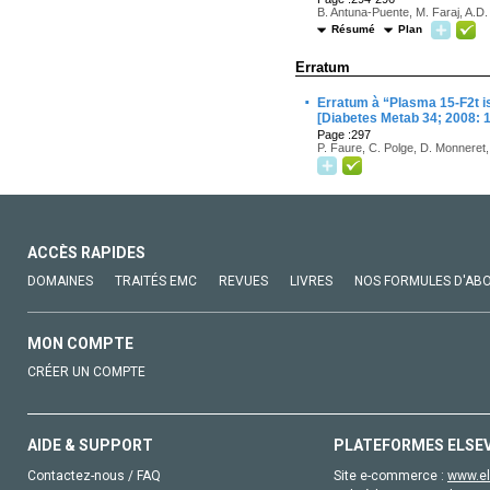
B. Antuna-Puente, M. Faraj, A.D.
Résumé
Plan
Erratum
·
Erratum à “Plasma 15-F2t is
[Diabetes Metab 34; 2008: 
Page :297
P. Faure, C. Polge, D. Monneret, 
ACCÈS RAPIDES
DOMAINES
TRAITÉS EMC
REVUES
LIVRES
NOS FORMULES D'AB
MON COMPTE
CRÉER UN COMPTE
AIDE & SUPPORT
PLATEFORMES ELSE
Contactez-nous / FAQ
Site e-commerce :
www.el