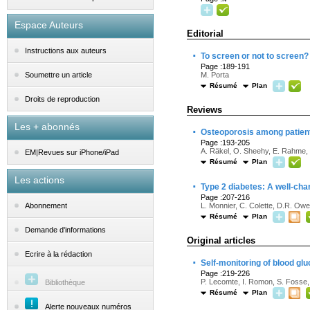
Espace Auteurs
Editorial
Instructions aux auteurs
·
To screen or not to screen?
Page :189-191
M. Porta
Soumettre un article
Résumé
Plan
Droits de reproduction
Reviews
Les + abonnés
·
Osteoporosis among patient
Page :193-205
A. Räkel, O. Sheehy, E. Rahme, 
EM|Revues sur iPhone/iPad
Résumé
Plan
Les actions
·
Type 2 diabetes: A well-cha
Page :207-216
L. Monnier, C. Colette, D.R. Ow
Abonnement
Résumé
Plan
Demande d'informations
Original articles
Ecrire à la rédaction
·
Self-monitoring of blood glu
Page :219-226
P. Lecomte, I. Romon, S. Fosse
Bibliothèque
Résumé
Plan
Alerte nouveaux numéros