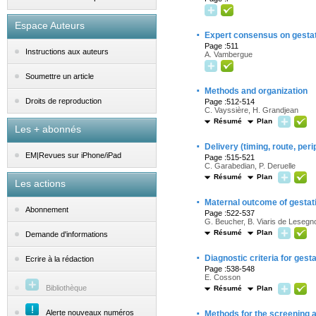
Espace Auteurs
·
Expert consensus on gestat
Page :511
Instructions aux auteurs
A. Vambergue
Soumettre un article
·
Methods and organization
Droits de reproduction
Page :512-514
C. Vayssière, H. Grandjean
Résumé
Plan
Les + abonnés
·
Delivery (timing, route, per
EM|Revues sur iPhone/iPad
Page :515-521
C. Garabedian, P. Deruelle
Résumé
Plan
Les actions
·
Maternal outcome of gestati
Abonnement
Page :522-537
G. Beucher, B. Viaris de Lesegn
Résumé
Plan
Demande d'informations
·
Diagnostic criteria for gest
Ecrire à la rédaction
Page :538-548
E. Cosson
Bibliothèque
Résumé
Plan
·
Alerte nouveaux numéros
Methods for the screening 