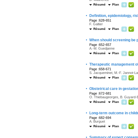
Résumé
Plan
·
Definition, epidemiology, ris
Page :628-651
F. Galtier
Résumé
Plan
·
When should screening be p
Page :652-657
A.-M. Guedjanne
Résumé
Plan
·
Therapeutic management of 
Page :658-671
S. Jacqueminet, M.-F. Jannot-L
Résumé
Plan
·
Obstetrical care in gestati
Page :672-681
O. Thiebaugeorges, B. Guyard-B
Résumé
Plan
·
Long-term outcome in childr
Page :682-694
A. Burguet
Résumé
Plan
·
Summary of expert consen