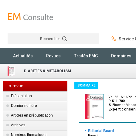
Rechercher
Service C
Rechercher
Actualités
Revues
Traités EMC
Domaines
DIABETES & METABOLISM
La revue
SOMMAIRE
Présentation
Vol 36 - N° 6P2 
P. 511-700
© Elsevier Mass
Dernier numéro
Expert consens
Articles en prépublication
Archives
·
Editorial Board
Numéros thématiques
Page :i