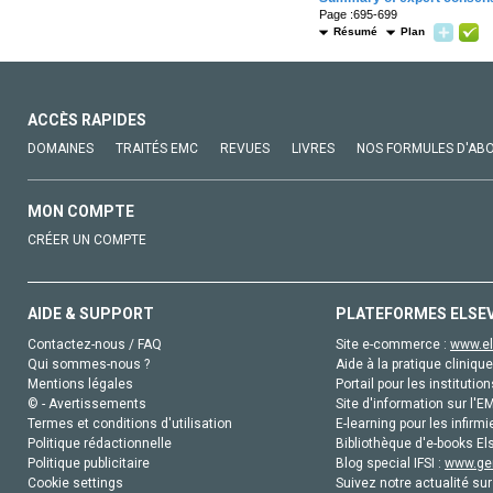
Page :695-699
Résumé
Plan
ACCÈS RAPIDES
DOMAINES
TRAITÉS EMC
REVUES
LIVRES
NOS FORMULES D'AB
MON COMPTE
CRÉER UN COMPTE
AIDE & SUPPORT
PLATEFORMES ELSE
Contactez-nous / FAQ
Site e-commerce :
www.el
Qui sommes-nous ?
Aide à la pratique clinique
Mentions légales
Portail pour les institution
© - Avertissements
Site d'information sur l'E
Termes et conditions d'utilisation
E-learning pour les infirmi
Politique rédactionnelle
Bibliothèque d'e-books Els
Politique publicitaire
Blog special IFSI :
www.gen
Cookie settings
Suivez notre actualité sur