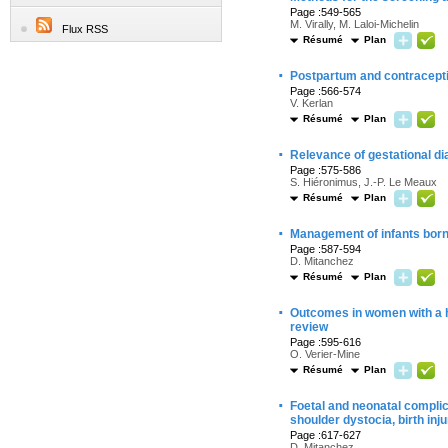
Page :549-565
M. Virally, M. Laloi-Michelin
Flux RSS
Résumé
Plan
·
Postpartum and contracepti
Page :566-574
V. Kerlan
Résumé
Plan
·
Relevance of gestational di
Page :575-586
S. Hiéronimus, J.-P. Le Meaux
Résumé
Plan
·
Management of infants born 
Page :587-594
D. Mitanchez
Résumé
Plan
·
Outcomes in women with a hi
review
Page :595-616
O. Verier-Mine
Résumé
Plan
·
Foetal and neonatal complic
shoulder dystocia, birth inj
Page :617-627
D. Mitanchez