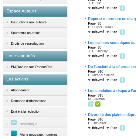
J.-P. Olié
Résumé
Plan
Espace Auteurs
·
Repérer et prendre en charg
Instructions aux auteurs
Page :S3
D. Purper-Ouakil
Résumé
Plan
Soumettre un article
·
Les plaintes somatiques du 
Droits de reproduction
Page :S8
J.-F. Chiariny
Les + abonnés
Résumé
Plan
·
De l’anxiété à la dépression
EM|Revues sur iPhone/iPad
Page :S10
C. Mirabel-Sarron
Les actions
Résumé
Plan
·
Abonnement
Les conduites à risque à l’
Page :S15
M. Glikman
Demande d'informations
Ecrire à la rédaction
·
Diversité des plaintes dépr
Page :S16
P. Chevallier
Bibliothèque
Résumé
Plan
Alerte nouveaux numéros