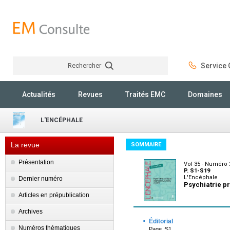
Rechercher
Service C
Rechercher
Actualités
Revues
Traités EMC
Domaines
L'ENCÉPHALE
La revue
SOMMAIRE
Présentation
Vol 35 - Numéro 
P. S1-S19
L'Encéphale
Dernier numéro
Psychiatrie pr
Articles en prépublication
Archives
·
Éditorial
Numéros thématiques
Page :S1