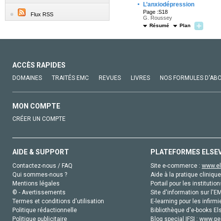
·
L’anxiodépression
Page :S18
Flux RSS
G. Roussey
Résumé
Plan
ACCÈS RAPIDES
DOMAINES
TRAITÉS EMC
REVUES
LIVRES
NOS FORMULES D'AB
MON COMPTE
CRÉER UN COMPTE
AIDE & SUPPORT
PLATEFORMES ELSE
Contactez-nous / FAQ
Site e-commerce :
www.el
Qui sommes-nous ?
Aide à la pratique clinique
Mentions légales
Portail pour les institution
© - Avertissements
Site d'information sur l'E
Termes et conditions d'utilisation
E-learning pour les infirmi
Politique rédactionnelle
Bibliothèque d'e-books Els
Politique publicitaire
Blog special IFSI :
www.gen