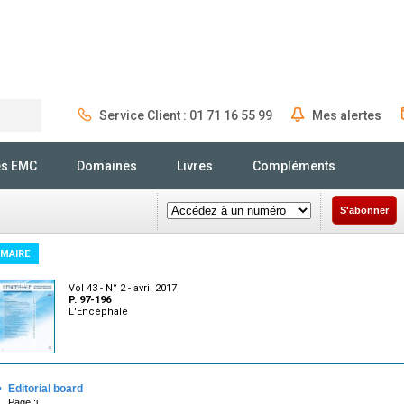
Service Client : 01 71 16 55 99
Mes alertes
Rechercher
és EMC
Domaines
Livres
Compléments
S'abonner
MAIRE
Vol 43 - N° 2 - avril 2017
P. 97-196
L'Encéphale
·
Editorial board
Page :i