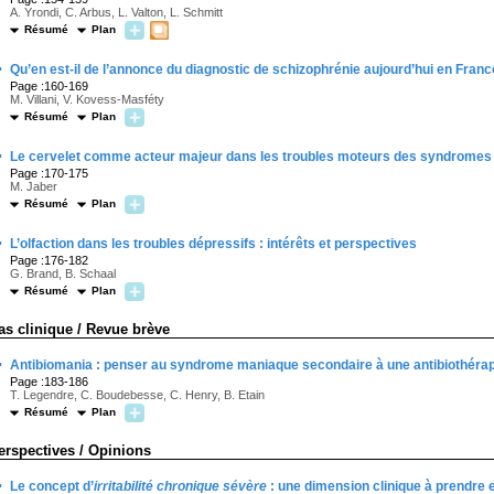
A. Yrondi, C. Arbus, L. Valton, L. Schmitt
Résumé
Plan
·
Qu’en est-il de l’annonce du diagnostic de schizophrénie aujourd’hui en Franc
Page :160-169
M. Villani, V. Kovess-Masféty
Résumé
Plan
·
Le cervelet comme acteur majeur dans les troubles moteurs des syndromes 
Page :170-175
M. Jaber
Résumé
Plan
·
L’olfaction dans les troubles dépressifs : intérêts et perspectives
Page :176-182
G. Brand, B. Schaal
Résumé
Plan
as clinique / Revue brève
·
Antibiomania : penser au syndrome maniaque secondaire à une antibiothérap
Page :183-186
T. Legendre, C. Boudebesse, C. Henry, B. Etain
Résumé
Plan
erspectives / Opinions
·
Le concept d’
irritabilité chronique sévère
: une dimension clinique à prendre e