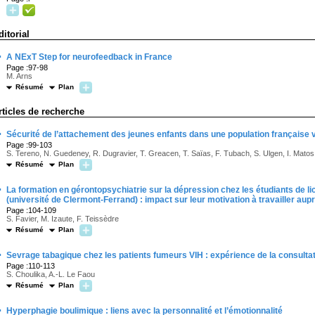
ditorial
·
A NExT Step for neurofeedback in France
Page :97-98
M. Arns
Résumé
Plan
rticles de recherche
·
Sécurité de l’attachement des jeunes enfants dans une population française 
Page :99-103
S. Tereno, N. Guedeney, R. Dugravier, T. Greacen, T. Saïas, F. Tubach, S. Ulgen, I. Mato
Résumé
Plan
·
La formation en gérontopsychiatrie sur la dépression chez les étudiants de 
(université de Clermont-Ferrand) : impact sur leur motivation à travailler a
Page :104-109
S. Favier, M. Izaute, F. Teissèdre
Résumé
Plan
·
Sevrage tabagique chez les patients fumeurs VIH : expérience de la consultat
Page :110-113
S. Choulika, A.-L. Le Faou
Résumé
Plan
·
Hyperphagie boulimique : liens avec la personnalité et l’émotionnalité