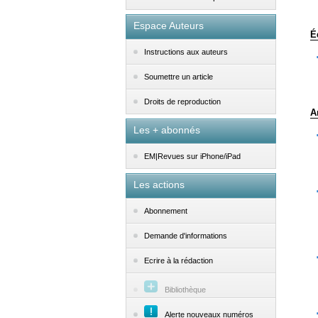
Espace Auteurs
É
Instructions aux auteurs
Soumettre un article
Droits de reproduction
A
Les + abonnés
EM|Revues sur iPhone/iPad
Les actions
Abonnement
Demande d'informations
Ecrire à la rédaction
Bibliothèque
Alerte nouveaux numéros