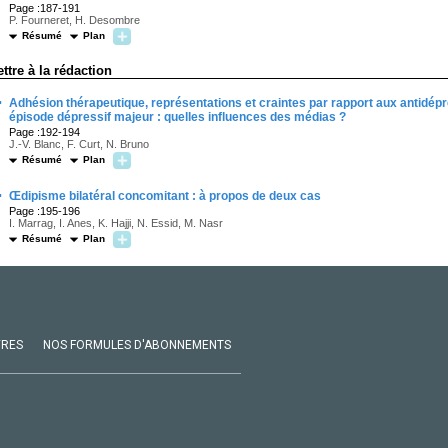
Page :187-191
P. Fourneret, H. Desombre
Résumé
Plan
ettre à la rédaction
·
Adhésion thérapeutique, représentations et craintes par rapport aux antidép
épisode dépressif majeur : quelles influences des médias ?
Page :192-194
J.-V. Blanc, F. Curt, N. Bruno
Résumé
Plan
·
Œdipisme bilatéral concomitant : à propos de deux cas
Page :195-196
I. Marrag, I. Anes, K. Hajji, N. Essid, M. Nasr
Résumé
Plan
VRES
NOS FORMULES D'ABONNEMENTS