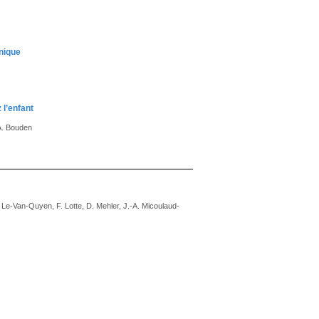
inique
 l’enfant
A. Bouden
. Le-Van-Quyen, F. Lotte, D. Mehler, J.-A. Micoulaud-