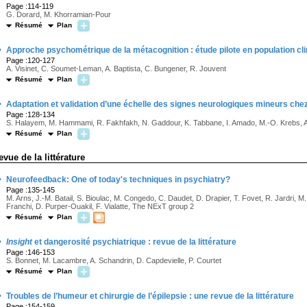
Page :114-119
G. Dorard, M. Khorramian-Pour
Résumé
Plan
·
Approche psychométrique de la métacognition : étude pilote en population cl
Page :120-127
A. Visinet, C. Soumet-Leman, A. Baptista, C. Bungener, R. Jouvent
Résumé
Plan
·
Adaptation et validation d’une échelle des signes neurologiques mineurs chez
Page :128-134
S. Halayem, M. Hammami, R. Fakhfakh, N. Gaddour, K. Tabbane, I. Amado, M.-O. Krebs, 
Résumé
Plan
evue de la littérature
·
Neurofeedback: One of today's techniques in psychiatry?
Page :135-145
M. Arns, J.-M. Batail, S. Bioulac, M. Congedo, C. Daudet, D. Drapier, T. Fovet, R. Jardri, M
Franchi, D. Purper-Ouakil, F. Vialatte, The NExT group 2
Résumé
Plan
·
Insight
et dangerosité psychiatrique : revue de la littérature
Page :146-153
S. Bonnet, M. Lacambre, A. Schandrin, D. Capdevielle, P. Courtet
Résumé
Plan
·
Troubles de l’humeur et chirurgie de l’épilepsie : une revue de la littérature
Page :154-159