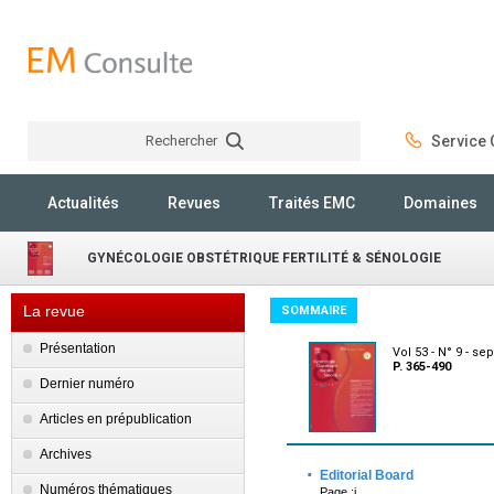
Rechercher
Service C
Rechercher
Actualités
Revues
Traités EMC
Domaines
GYNÉCOLOGIE OBSTÉTRIQUE FERTILITÉ & SÉNOLOGIE
La revue
SOMMAIRE
Présentation
Vol 53 - N° 9 - s
P. 365-490
Dernier numéro
Articles en prépublication
Archives
·
Editorial Board
Numéros thématiques
Page :i