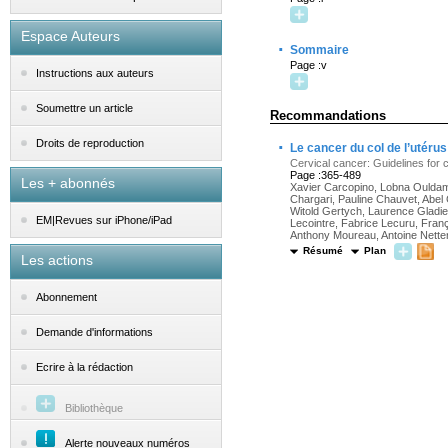
Espace Auteurs
·
Sommaire
Page :v
Instructions aux auteurs
Soumettre un article
Recommandations
·
Droits de reproduction
Le cancer du col de l’utéru
Cervical cancer: Guidelines for cl
Page :365-489
Les + abonnés
Xavier Carcopino, Lobna Ouldame
Chargari, Pauline Chauvet, Abel 
Witold Gertych, Laurence Gladie
EM|Revues sur iPhone/iPad
Lecointre, Fabrice Lecuru, Fran
Anthony Moureau, Antoine Netter
Résumé
Plan
Les actions
Abonnement
Demande d'informations
Ecrire à la rédaction
Bibliothèque
Alerte nouveaux numéros