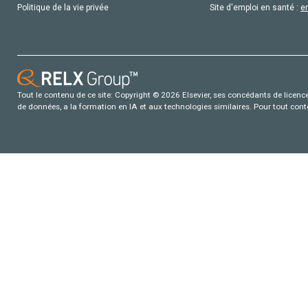
Politique de la vie privée
Site d'emploi en santé :
e
Tout le contenu de ce site: Copyright © 2026 Elsevier, ses concédants de licence e
de données, a la formation en IA et aux technologies similaires. Pour tout con