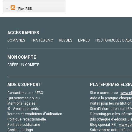
Flux RSS
ACCÈS RAPIDES
DOMAINES
TRAITÉS EMC
REVUES
LIVRES
NOS FORMULES D'AB
MON COMPTE
CRÉER UN COMPTE
AIDE & SUPPORT
PLATEFORMES ELSE
Contactez-nous / FAQ
Site e-commerce :
www.el
Qui sommes-nous ?
Aide à la pratique clinique
Mentions légales
Portail pour les institution
© - Avertissements
Site d'information sur l'E
Termes et conditions d'utilisation
E-learning pour les infirmi
Politique rédactionnelle
Bibliothèque d'e-books Els
Politique publicitaire
Blog special IFSI :
www.gen
Cookie settings
Suivez notre actualité sur