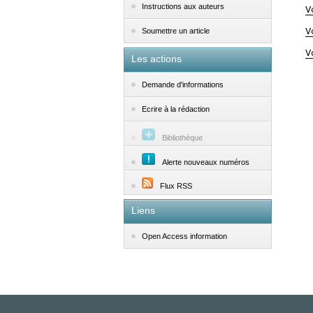
Instructions aux auteurs
V
V
Soumettre un article
V
Les actions
Demande d'informations
Ecrire à la rédaction
Bibliothèque
Alerte nouveaux numéros
Flux RSS
Liens
Open Access information