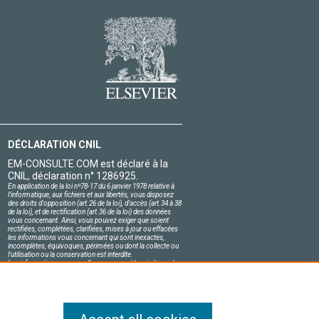
DÉCLARATION CNIL
EM-CONSULTE.COM est déclaré à la
CNIL, déclaration n° 1286925.
En application de la loi nº78-17 du 6 janvier 1978 relative à
l'informatique, aux fichiers et aux libertés, vous disposez
des droits d'opposition (art.26 de la loi), d'accès (art.34 à 38
de la loi), et de rectification (art.36 de la loi) des données
vous concernant. Ainsi, vous pouvez exiger que soient
rectifiées, complétées, clarifiées, mises à jour ou effacées
les informations vous concernant qui sont inexactes,
incomplètes, équivoques, périmées ou dont la collecte ou
l'utilisation ou la conservation est interdite.
Les informations personnelles concernant les visiteurs de
notre site, y compris leur identité, sont confidentielles.
Le responsable du site s'engage sur l'honneur à respecter
les conditions légales de confidentialité applicables en
France et à ne pas divulguer ces informations à des tiers.