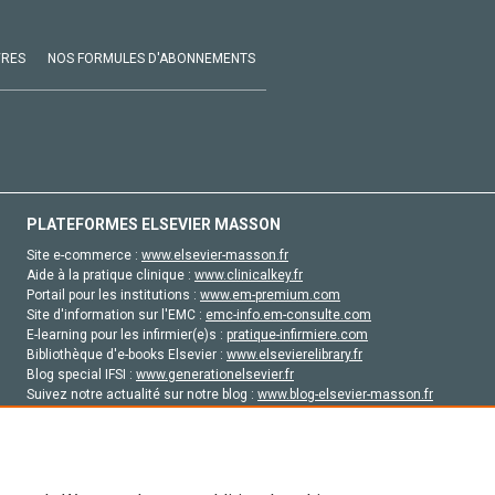
VRES
NOS FORMULES D'ABONNEMENTS
PLATEFORMES ELSEVIER MASSON
Site e-commerce :
www.elsevier-masson.fr
Aide à la pratique clinique :
www.clinicalkey.fr
Portail pour les institutions :
www.em-premium.com
Site d'information sur l'EMC :
emc-info.em-consulte.com
E-learning pour les infirmier(e)s :
pratique-infirmiere.com
Bibliothèque d'e-books Elsevier :
www.elsevierelibrary.fr
Blog special IFSI :
www.generationelsevier.fr
Suivez notre actualité sur notre blog :
www.blog-elsevier-masson.fr
Site d'emploi en santé :
emploisante.com