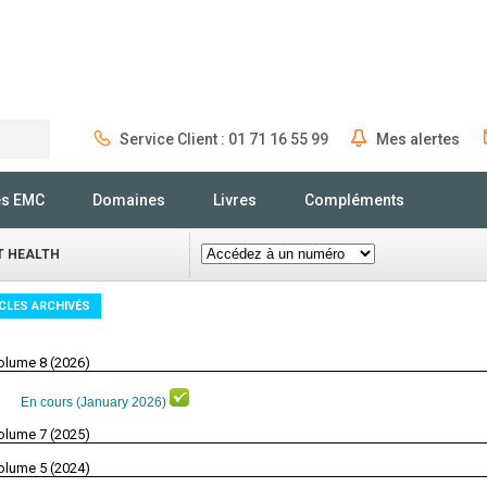
Service Client : 01 71 16 55 99
Mes alertes
Rechercher
és EMC
Domaines
Livres
Compléments
T HEALTH
CLES ARCHIVÉS
olume 8 (2026)
En cours (January 2026)
olume 7 (2025)
olume 5 (2024)