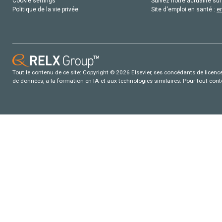
Cookie settings
Suivez notre actualité sur
Politique de la vie privée
Site d'emploi en santé :
e
Tout le contenu de ce site: Copyright © 2026 Elsevier, ses concédants de licence e
de données, a la formation en IA et aux technologies similaires. Pour tout con