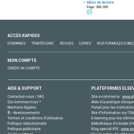
·
Idées de lecture
Page :386-389
ACCÈS RAPIDES
DOMAINES
TRAITÉS EMC
REVUES
LIVRES
NOS FORMULES D'AB
MON COMPTE
CRÉER UN COMPTE
AIDE & SUPPORT
PLATEFORMES ELSE
Contactez-nous / FAQ
Site e-commerce :
www.el
Qui sommes-nous ?
Aide à la pratique clinique
Mentions légales
Portail pour les institution
© - Avertissements
Site d'information sur l'E
Termes et conditions d'utilisation
E-learning pour les infirmi
Politique rédactionnelle
Bibliothèque d'e-books Els
Politique publicitaire
Blog special IFSI :
www.gen