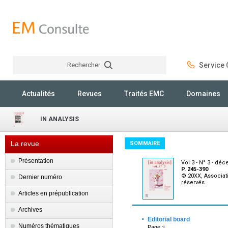
Rechercher
Service C
Rechercher
Actualités
Revues
Traités EMC
Domaines
IN ANALYSIS
La revue
SOMMAIRE
Présentation
Vol 3 - N° 3 - dé
P. 245-390
© 20XX, Associati
Dernier numéro
réservés.
Articles en prépublication
Archives
·
Editorial board
Numéros thématiques
Page :i