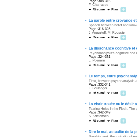
Page :308-315
F. Charrasse
Résumé
Plan
·
La parole entre croyance et 
Speech between belief and knowl
Page :316-323
J. Angueloff, M. Roussier
Résumé
Plan
·
La dissonance cognitive et 
Psychoanalysis's cognitive and 
Page :324-331
L. Poenaru
Résumé
Plan
·
Le temps, entre psychanalys
Time, between psychoanalysis a
Page :332-341
J. Boulanger
Résumé
Plan
·
La chair trouée ou le désir a
Tearing Holes in the Flesh. The
Page :342-349
S. Kristensen
Résumé
Plan
·
Dire le mal, actualité de 
Speaking evil, the topicality of 