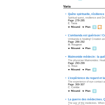
Varia
·
Quête spirituelle, résilience
Spiritual quest, resilience and D
Page :278-285
E. Tasia
Résumé
Plan
·
L’umbanda est guérison ! Cr
Umbanda is healing! Creation and
Page :286-292
M. Rougeon
Résumé
Plan
·
Maïmonide médecin : la guér
The physician Maimonides: Heal
Page :293-299
G. Roux
Résumé
Plan
·
L’expérience du regard et la
The experience of eye contact an
Page :300-307
C. Combe
Résumé
Plan
·
La guerre des médecines. Qu
The war of the medicines. When bel