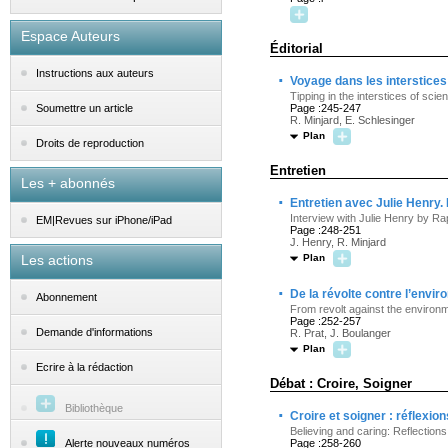
Espace Auteurs
Éditorial
Instructions aux auteurs
·
Voyage dans les interstices
Tipping in the interstices of scie
Page :245-247
Soumettre un article
R. Minjard, E. Schlesinger
Plan
Droits de reproduction
Entretien
Les + abonnés
·
Entretien avec Julie Henry.
Interview with Julie Henry by Ra
EM|Revues sur iPhone/iPad
Page :248-251
J. Henry, R. Minjard
Les actions
Plan
·
De la révolte contre l’envi
Abonnement
From revolt against the environm
Page :252-257
Demande d'informations
R. Prat, J. Boulanger
Plan
Ecrire à la rédaction
Débat : Croire, Soigner
Bibliothèque
·
Croire et soigner : réflexi
Believing and caring: Reflections
Alerte nouveaux numéros
Page :258-260