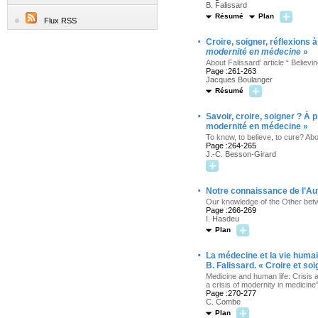
B. Falissard
Résumé
Plan
Flux RSS
·
Croire, soigner, réflexions 
modernité en médecine
»
About Falissard’ article “ Believi
Page :261-263
Jacques Boulanger
Résumé
·
Savoir, croire, soigner ? À p
modernité en médecine »
To know, to believe, to cure? Abou
Page :264-265
J.-C. Besson-Girard
·
Notre connaissance de l’Aut
Our knowledge of the Other betw
Page :266-269
I. Hasdeu
Plan
·
La médecine et la vie humaine
B. Falissard. « Croire et so
Medicine and human life: Crisis an
a crisis of modernity in medicine
Page :270-277
C. Combe
Plan