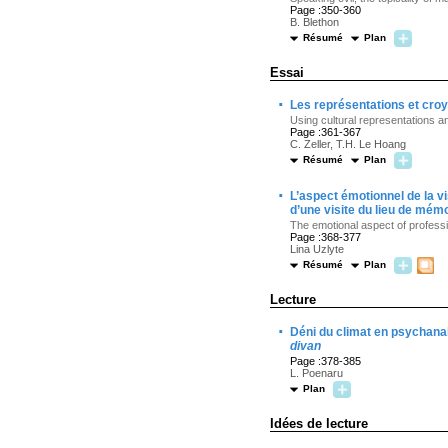
Page :350-360
B. Blethon
Résumé
Plan
Essai
·
Les représentations et cro
Using cultural representations an
Page :361-367
C. Zeller, T.H. Le Hoang
Résumé
Plan
·
L’aspect émotionnel de la v
d’une visite du lieu de mémo
The emotional aspect of professio
Page :368-377
Lina Uzlyte
Résumé
Plan
Lecture
·
Déni du climat en psychanal
divan
Page :378-385
L. Poenaru
Plan
Idées de lecture