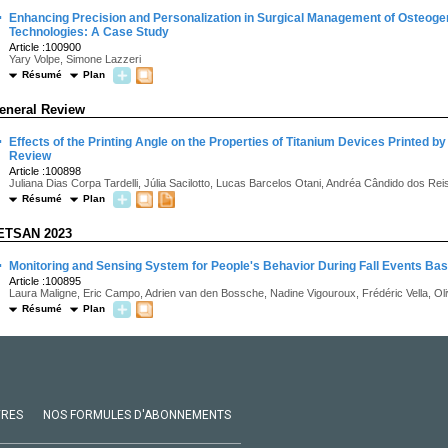
·
Enhancing Precision and Personalization in Surgical Management of Osteog
Technologies: A Case Study
Article :100900
Yary Volpe, Simone Lazzeri
Résumé
Plan
eneral Review
·
Effects of the Printing Angle on the Properties of Titanium Devices Printed b
Review
Article :100898
Juliana Dias Corpa Tardelli, Júlia Sacilotto, Lucas Barcelos Otani, Andréa Cândido dos Rei
Résumé
Plan
ETSAN 2023
·
Monitoring and Sensing System for People's Behavior During Fall Events Bas
Article :100895
Laura Maligne, Eric Campo, Adrien van den Bossche, Nadine Vigouroux, Frédéric Vella, Oli
Résumé
Plan
VRES
NOS FORMULES D'ABONNEMENTS