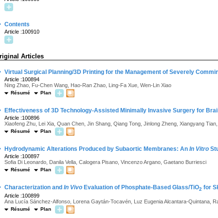
·
Contents
Article :100910
riginal Articles
·
Virtual Surgical Planning/3D Printing for the Management of Severely Commi
Article :100894
Ning Zhao, Fu-Chen Wang, Hao-Ran Zhao, Ling-Fa Xue, Wen-Lin Xiao
Résumé
Plan
·
Effectiveness of 3D Technology-Assisted Minimally Invasive Surgery for B
Article :100896
Xiaofeng Zhu, Lei Xia, Quan Chen, Jin Shang, Qiang Tong, Jinlong Zheng, Xiangyang Tian,
Résumé
Plan
·
Hydrodynamic Alterations Produced by Subaortic Membranes: An
In Vitro
St
Article :100897
Sofia Di Leonardo, Danila Vella, Calogera Pisano, Vincenzo Argano, Gaetano Burriesci
Résumé
Plan
·
Characterization and
In Vivo
Evaluation of Phosphate-Based Glass/TiO
for S
2
Article :100899
Ana Lucía Sánchez-Alfonso, Lorena Gaytán-Tocavén, Luz Eugenia Alcantara-Quintana, Ra
Résumé
Plan