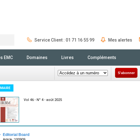
Service Client : 01 71 16 55 99
Mes alertes
Rechercher
és EMC
Domaines
Livres
Compléments
S'abonner
MAIRE
Vol 46 - N° 4 - août 2025
·
Editorial Board
Article :100909