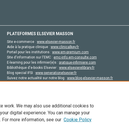
PLATEFORMES ELSEVIER MASSON
Site e-commerce :
www.elsevier-masson.fr
Aide à la pratique clinique :
www.clinicalkey.fr
Portail pour les institutions :
www.em-premium.com
Site d'information sur l'EMC :
emc-info.em-consulte.com
E-learning pour les infirmier(e)s :
pratique-infirmiere.com
Bibliothèque d'e-books Elsevier :
www.elsevierelibrary.fr
Blog special IFSI :
www.generationelsevier.fr
Suivez notre actualité sur notre blog :
www.blog-elsevier-masson.fr
Site d'emploi en santé :
emploisante.com
te work. We may also use additional cookies to
 your digital experience. You can manage your
. For more information, see our
Cookie Policy
vier, ses concédants de licence et ses contributeurs. Tout les droits sont réservés, y 
ogies similaires. Pour tout contenu en libre accès, les conditions de licence Creati