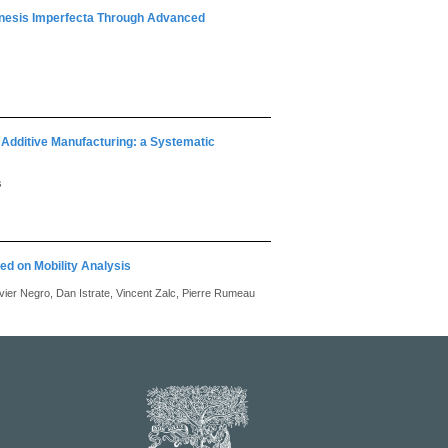
enesis Imperfecta Through Advanced
y Additive Manufacturing: a Systematic
s
ed on Mobility Analysis
vier Negro, Dan Istrate, Vincent Zalc, Pierre Rumeau