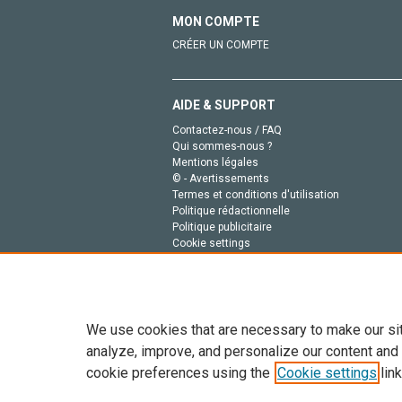
MON COMPTE
CRÉER UN COMPTE
AIDE & SUPPORT
Contactez-nous / FAQ
Qui sommes-nous ?
Mentions légales
© - Avertissements
Termes et conditions d'utilisation
Politique rédactionnelle
Politique publicitaire
Cookie settings
Politique de la vie privée
We use cookies that are necessary to make our si
analyze, improve, and personalize our content and
cookie preferences using the
Cookie settings
link
Tout le contenu de ce site: Copyright © 2026 Else
de données, a la formation en IA et aux technol