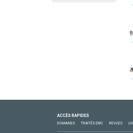
G
J
ACCÈS RAPIDES
DOMAINES
TRAITÉS EMC
REVUES
LI