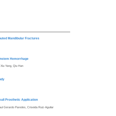
nuted Mandibular Fractures
rainstem Hemorrhage
 Xiu Yang, Qiu Han
udy
kull Prosthetic Application
ul Gerardo Paredes, Criseida Ruiz-Aguilar