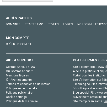
ACCÈS RAPIDES
DOMAINES
TRAITÉS EMC
REVUES
LIVRES
NOS FORMULES D'AB
MON COMPTE
CRÉER UN COMPTE
AIDE & SUPPORT
PLATEFORMES ELSE
Contactez-nous / FAQ
Site e-commerce :
www.el
Qui sommes-nous ?
Aide à la pratique clinique
Mentions légales
Portail pour les institution
© - Avertissements
Site d'information sur l'E
Termes et conditions d'utilisation
E-learning pour les infirmi
Politique rédactionnelle
Bibliothèque d'e-books Els
Politique publicitaire
Blog special IFSI :
www.gen
Cookie settings
Suivez notre actualité sur
Politique de la vie privée
Site d'emploi en santé :
e