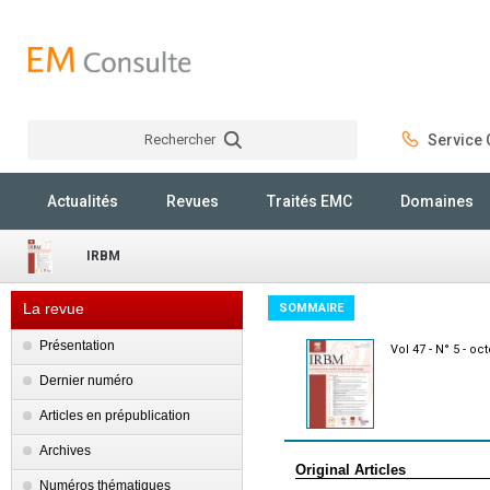
Rechercher
Service C
Rechercher
Actualités
Revues
Traités EMC
Domaines
IRBM
La revue
SOMMAIRE
Présentation
Vol 47 - N° 5 - o
Dernier numéro
Articles en prépublication
Archives
Original Articles
Numéros thématiques