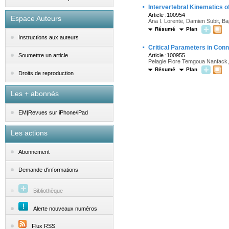
·
Intervertebral Kinematics o
Article :100954
Espace Auteurs
Ana I. Lorente, Damien Subit, B
Résumé
Plan
Instructions aux auteurs
·
Critical Parameters in Conn
Article :100955
Soumettre un article
Pelagie Flore Temgoua Nanfack, 
Résumé
Plan
Droits de reproduction
Les + abonnés
EM|Revues sur iPhone/iPad
Les actions
Abonnement
Demande d'informations
Bibliothèque
Alerte nouveaux numéros
Flux RSS