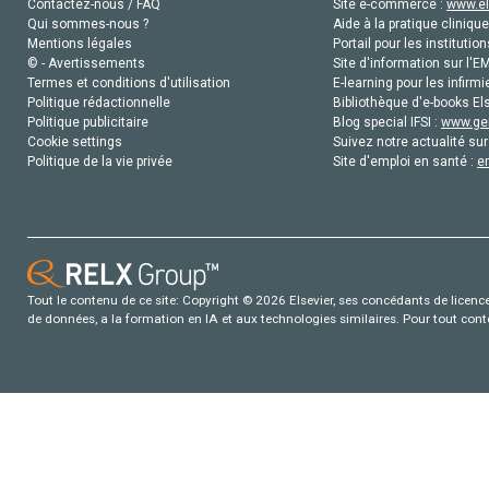
Contactez-nous / FAQ
Site e-commerce :
www.el
The journal
Qui sommes-nous ?
Aide à la pratique clinique
third and fo
Mentions légales
Portail pour les institution
fast produc
© - Avertissements
Site d'information sur l'E
Termes et conditions d'utilisation
E-learning pour les infirmi
EDITORIA
Politique rédactionnelle
Bibliothèque d'e-books Els
Article qua
Politique publicitaire
Blog special IFSI :
www.gen
the editor-i
Cookie settings
Suivez notre actualité sur
Politique de la vie privée
Site d'emploi en santé :
e
Tout le contenu de ce site: Copyright © 2026 Elsevier, ses concédants de licence e
de données, a la formation en IA et aux technologies similaires. Pour tout con