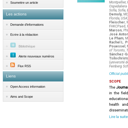
Montpellier,
Soumettre un article
Ospedaliera U
Sofia, Sofia,
Les actions
Demoly
, MD
Florida, USA
Fleischer
, 
Demande d'informations
FHKCPaed, 
Marcon
, Ph
José Anton
Ecrire à la rédaction
Le Pham
, M
Rachel L. P
Pouessel
,
Bibliothèque
of Toronto, 
Sánchez-Ga
Alerte nouveaux numéros
Tsilochrist
(
université 
Flux RSS
Feinberg Sch
Official pub
Liens
SCOPE
Open Access information
The
Journal
in the fiel
Aims and Scope
educationa
health an
disseminati
wide audie
Lire la suite
AIMS
The JAHD s