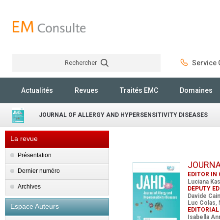
Rechercher
Service C
Rechercher
Actualités
Revues
Traités EMC
Domaines
JOURNAL OF ALLERGY AND HYPERSENSITIVITY DISEASES
La revue
Présentation
JOURNA
Dernier numéro
EDITOR IN 
Luciana Ka
Archives
DEPUTY ED
Davide Cai
Luc Colas
,
Espace Auteurs
EDITORIAL
Isabella A