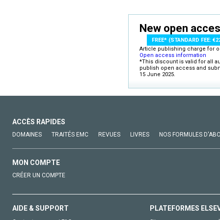
quality car
counts as p
New open access
impact scie
CONTENT
FREE* (STANDARD FEE: €2
All JAHD co
Article publishing charge for
Open access information
of conditio
*This discount is valid for all 
publish open access and submit
anap
15 June 2025.
drug
food
alle
skin
eosi
ACCÈS RAPIDES
epid
DOMAINES
TRAITÉS EMC
REVUES
LIVRES
NOS FORMULES D'AB
The JAHD w
communicat
treatment 
MON COMPTE
hypersensiti
CRÉER UN COMPTE
ARTICLE T
The JAHD wi
provided th
substantial 
AIDE & SUPPORT
PLATEFORMES ELSE
PUBLICAT