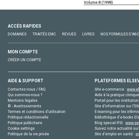
Volume 8 (1998)
ACCÈS RAPIDES
DOMAINES
TRAITÉS EMC
REVUES
LIVRES
NOS FORMULES D'AB
MON COMPTE
CRÉER UN COMPTE
AIDE & SUPPORT
PLATEFORMES ELSE
Contactez-nous / FAQ
Site e-commerce :
www.el
Qui sommes-nous ?
Aide à la pratique clinique
Mentions légales
Portail pour les institution
© - Avertissements
Site d'information sur l'E
Termes et conditions d'utilisation
E-learning pour les infirmi
Politique rédactionnelle
Bibliothèque d'e-books Els
Politique publicitaire
Blog special IFSI :
www.gen
Cookie settings
Suivez notre actualité sur
Politique de la vie privée
Site d'emploi en santé :
e