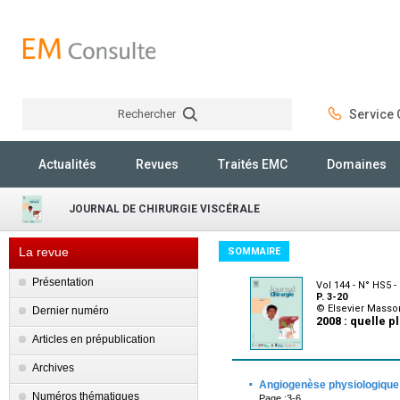
Rechercher
Service C
Rechercher
Actualités
Revues
Traités EMC
Domaines
JOURNAL DE CHIRURGIE VISCÉRALE
La revue
SOMMAIRE
Présentation
Vol 144 - N° HS5 
P. 3-20
© Elsevier Masso
Dernier numéro
2008 : quelle 
Articles en prépublication
Archives
·
Angiogenèse physiologique
Numéros thématiques
Page :3-6