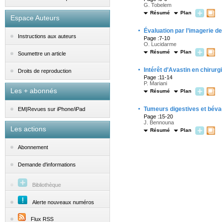
G. Tobelem
Résumé
Plan
Espace Auteurs
·
Évaluation par l’imagerie d
Instructions aux auteurs
Page :7-10
O. Lucidarme
Résumé
Plan
Soumettre un article
·
Intérêt d’Avastin en chirurgi
Droits de reproduction
Page :11-14
P. Mariani
Les + abonnés
Résumé
Plan
·
Tumeurs digestives et bév
EM|Revues sur iPhone/iPad
Page :15-20
J. Bennouna
Les actions
Résumé
Plan
Abonnement
Demande d'informations
Bibliothèque
Alerte nouveaux numéros
Flux RSS