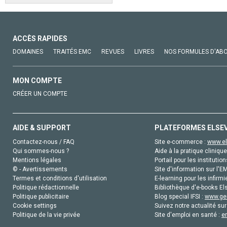
ACCÈS RAPIDES
DOMAINES
TRAITÉS EMC
REVUES
LIVRES
NOS FORMULES D'AB
MON COMPTE
CRÉER UN COMPTE
AIDE & SUPPORT
PLATEFORMES ELSE
Contactez-nous / FAQ
Site e-commerce :
www.el
Qui sommes-nous ?
Aide à la pratique clinique
Mentions légales
Portail pour les institution
© - Avertissements
Site d'information sur l'E
Termes et conditions d'utilisation
E-learning pour les infirmi
Politique rédactionnelle
Bibliothèque d'e-books Els
Politique publicitaire
Blog special IFSI :
www.gen
Cookie settings
Suivez notre actualité sur
Politique de la vie privée
Site d'emploi en santé :
e