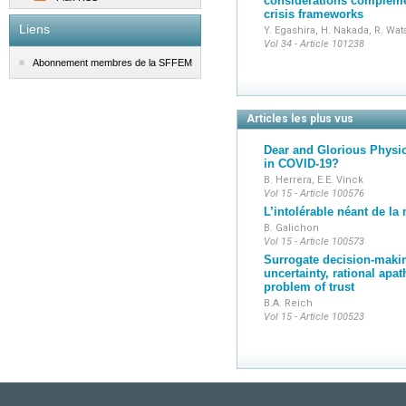
considerations compleme
crisis frameworks
Liens
Y. Egashira, H. Nakada, R. Wa
Vol 34 - Article 101238
Abonnement membres de la SFFEM
Articles les plus vus
Dear and Glorious Physi
in COVID-19?
B. Herrera, E.E. Vinck
Vol 15 - Article 100576
L’intolérable néant de la
B. Galichon
Vol 15 - Article 100573
Surrogate decision-makin
uncertainty, rational apat
problem of trust
B.A. Reich
Vol 15 - Article 100523