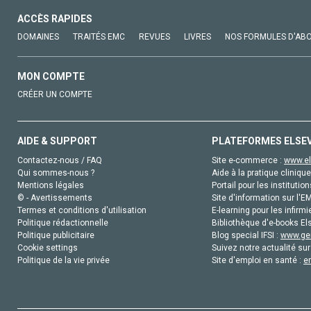
ACCÈS RAPIDES
DOMAINES
TRAITÉS EMC
REVUES
LIVRES
NOS FORMULES D'AB
MON COMPTE
CRÉER UN COMPTE
AIDE & SUPPORT
PLATEFORMES ELSE
Contactez-nous / FAQ
Site e-commerce :
www.el
Qui sommes-nous ?
Aide à la pratique clinique
Mentions légales
Portail pour les institution
© - Avertissements
Site d'information sur l'E
Termes et conditions d'utilisation
E-learning pour les infirmi
Politique rédactionnelle
Bibliothèque d'e-books Els
Politique publicitaire
Blog special IFSI :
www.gen
Cookie settings
Suivez notre actualité sur
Politique de la vie privée
Site d'emploi en santé :
e