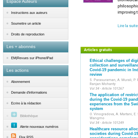
Espace Auteurs
philosophic
improving th
Instructions aux auteurs
Soumettre un article
Founded in
Lire la suite
(Universit
Droits de reproduction
Internatio
d'Éthique 
Les + abonnés
Articles gratuits
The public 
EM|Revues sur iPhone/iPad
Ethical challenges of digi
specialized
collection and surveillan
programs, 
Covid-19 pandemic in Ind
Les actions
achievement
review
patients.
S. Parasuraman, A. Murali, P. 
Abonnement
Ranjan Mohanty
Vol 34 - Article 101267
Demande d'informations
The application of restri
during the Covid-19 pan
Ecrire à la rédaction
experiences from the Swi
system
O. Vinogradova, A. Martani, E. S
Bibliothèque
Wangmo
Vol 34 - Article 101249
Alerte nouveaux numéros
Healthcare resource alloc
societies during Covid-19
Flux RSS