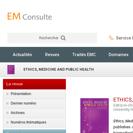
Rechercher
Service C
Rechercher
Actualités
Revues
Traités EMC
Domaines
ETHICS, MEDICINE AND PUBLIC HEALTH
La revue
Présentation
ETHICS
Dernier numéro
Editor-in-ch
University H
Archives
Ethics, Med
Numéros thématiques
publishes o
biomedical 