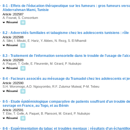
·
8-1 - Effets de l’éducation thérapeutique sur les fumeurs : gros fumeurs
vers
Abderrahman Mami, Tunisie
Article :202587
A. Fourati, S. Consortium
Résumé
·
8.2 - Adversités familiales et tabagisme chez les adolescents tunisiens : rôl
Article :202588
A. Silini, I. Mlouki, E. Hariz, Y. Abbes, N. Rezg, S. El Mhamdi
Résumé
·
8.3 - Traitement de l'information sensorielle dans le trouble de l'usage de l'a
Article :202589
A. Paquet, T. Gelle, E. Fleurentin, M. Girard, P. Nubukpo
Résumé
·
8-4 - Facteurs associés au mésusage du Tramadol chez les adolescents et je
Article :202590
S.H. Woromogo, A.D. Ngouyombo, R.F. Zulumur Mutwal, P-M. Tebeu
Résumé
·
8-5 - Etude épidémiologique comparative de patients souffrant d'un trouble de 
sevrage en France, au Togo, et au Bénin
Article :202591
T. Ette, T. Gelle, A. Paquet, B. Plansont, M. Girard, P. Nubukpo
Résumé
·
8-6 - Expérimentation du tabac et troubles mentaux : résultats d'un échantill