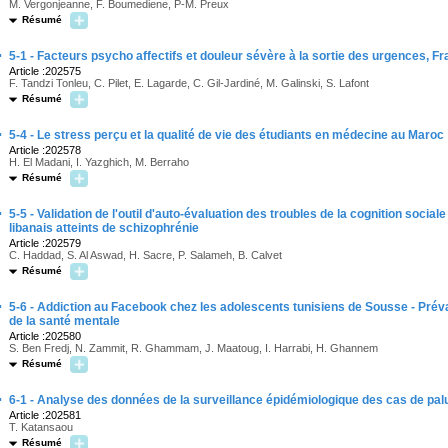
M. Vergonjeanne, F. Boumediene, P-M. Preux
Résumé
·
5-1 - Facteurs psycho affectifs et douleur sévère à la sortie des urgences, F
Article :202575
F. Tandzi Tonleu, C. Pilet, E. Lagarde, C. Gil-Jardiné, M. Galinski, S. Lafont
Résumé
·
5-4 - Le stress perçu et la qualité de vie des étudiants en médecine au Maroc
Article :202578
H. El Madani, I. Yazghich, M. Berraho
Résumé
·
5-5 - Validation de l'outil d'auto-évaluation des troubles de la cognition socia
libanais atteints de schizophrénie
Article :202579
C. Haddad, S. Al Aswad, H. Sacre, P. Salameh, B. Calvet
Résumé
·
5-6 - Addiction au Facebook chez les adolescents tunisiens de Sousse - Préva
de la santé mentale
Article :202580
S. Ben Fredj, N. Zammit, R. Ghammam, J. Maatoug, I. Harrabi, H. Ghannem
Résumé
·
6-1 - Analyse des données de la surveillance épidémiologique des cas de pa
Article :202581
T. Katansaou
Résumé