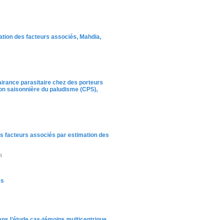
uation des facteurs associés, Mahdia,
lairance parasitaire chez des porteurs
on saisonnière du paludisme (CPS),
es facteurs associés par estimation des
i
és
ans l’étude cas-témoins multicentrique