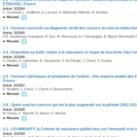
ETIOSARC, France
Article :202564
C. Gramond, L. Guillemin, A. Lacourt, S. Mathoulin-Pélissier, B. Amadeo
Résumé
·
2-3 - Facteurs associés au diagnostic tardif des cancers du sein en milieu ho
Article :202565
F.R. Houehanou Gnangnon, B. Eko, M. Messouna, A.I. Houngnigbe, B. Bignon Monrènikè 
Résumé
·
2-4 - Exposition au trafic routier à la naissance et risque de leucémie chez l'
Article :202566
A. Danjou, A. Lafontaine, B. Jacquemin, K. De Hoogh, J. Clavel, S. Goujon
Résumé
·
2-5 - Facteurs périnataux et lymphome de l'enfant - Une analyse poolée de
France
Article :202567
E. Msallem, L. Faure, J. Clavel, A. Bonaventure
Résumé
·
2-6 - Quels sont les cancers qui ont le plus augmenté sur la période 2002-20
Article :202568
M. Garau, C. Musetti, R. Alonso, E. Barrios
Résumé
·
3-1 - CO·MMUNITY, la Cohorte de naissance québécoise sur l'immunité et la
Article :202569