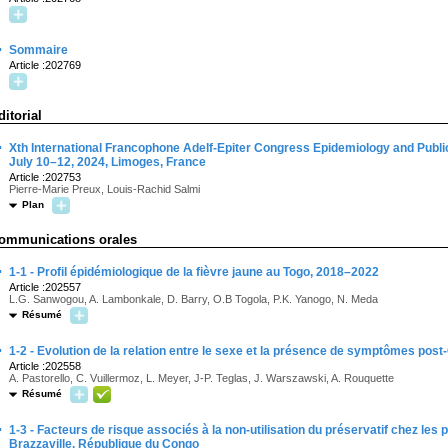
·
Sommaire
Article :202769
ditorial
·
Xth International Francophone Adelf-Epiter Congress Epidemiology and Public
July 10–12, 2024, Limoges, France
Article :202753
Pierre-Marie Preux, Louis-Rachid Salmi
Plan
ommunications orales
·
1-1 - Profil épidémiologique de la fièvre jaune au Togo, 2018–2022
Article :202557
L.G. Sanwogou, A. Lambonkale, D. Barry, O.B Togola, P.K. Yanogo, N. Meda
Résumé
·
1-2 - Evolution de la relation entre le sexe et la présence de symptômes post
Article :202558
A. Pastorello, C. Vuillermoz, L. Meyer, J-P. Teglas, J. Warszawski, A. Rouquette
Résumé
·
1-3 - Facteurs de risque associés à la non-utilisation du préservatif chez les
Brazzaville, République du Congo