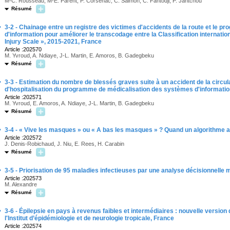
M-C. Rousseau, M-E. Parent, P. Corsenac, C. Salmon, C. Fantodji, P. Jantchou
Résumé
·
3-2 - Chainage entre un registre des victimes d'accidents de la route et le
d'information pour améliorer le transcodage entre la Classification internatio
Injury Scale », 2015-2021, France
Article :202570
M. Yvroud, A. Ndiaye, J-L. Martin, E. Amoros, B. Gadegbeku
Résumé
·
3-3 - Estimation du nombre de blessés graves suite à un accident de la circul
d'hospitalisation du programme de médicalisation des systèmes d'informatio
Article :202571
M. Yvroud, E. Amoros, A. Ndiaye, J-L. Martin, B. Gadegbeku
Résumé
·
3-4 - « Vive les masques » ou « A bas les masques » ? Quand un algorithme a
Article :202572
J. Denis-Robichaud, J. Niu, E. Rees, H. Carabin
Résumé
·
3-5 - Priorisation de 95 maladies infectieuses par une analyse décisionnelle m
Article :202573
M. Alexandre
Résumé
·
3-6 - Épilepsie en pays à revenus faibles et intermédiaires : nouvelle version
l'Institut d’épidémiologie et de neurologie tropicale, France
Article :202574