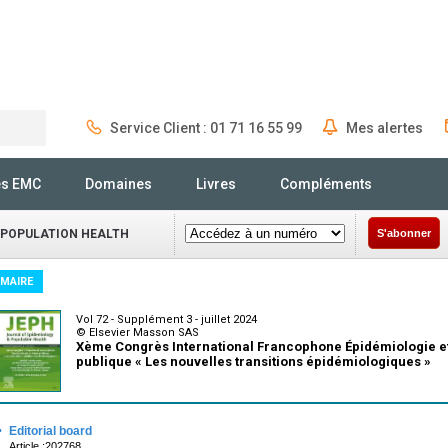
Service Client : 01 71 16 55 99
Mes alertes
Rechercher
és EMC
Domaines
Livres
Compléments
 POPULATION HEALTH
S'abonner
MAIRE
Vol 72 - Supplément 3 - juillet 2024
© Elsevier Masson SAS
Xème Congrès International Francophone Épidémiologie e
publique « Les nouvelles transitions épidémiologiques »
·
Editorial board
Article :202768