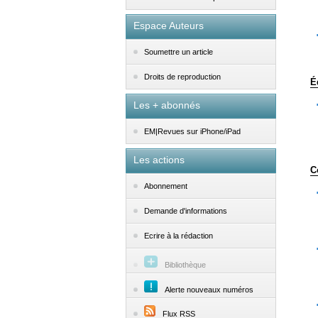
Espace Auteurs
Soumettre un article
Droits de reproduction
É
Les + abonnés
EM|Revues sur iPhone/iPad
Les actions
C
Abonnement
Demande d'informations
Ecrire à la rédaction
Bibliothèque
Alerte nouveaux numéros
Flux RSS