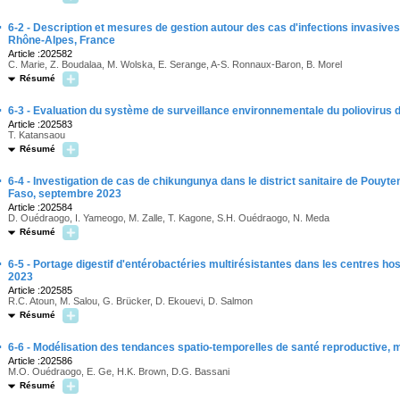
·
6-2 - Description et mesures de gestion autour des cas d'infections invasiv
Rhône-Alpes, France
Article :202582
C. Marie, Z. Boudalaa, M. Wolska, E. Serange, A-S. Ronnaux-Baron, B. Morel
Résumé
·
6-3 - Evaluation du système de surveillance environnementale du poliovirus 
Article :202583
T. Katansaou
Résumé
·
6-4 - Investigation de cas de chikungunya dans le district sanitaire de Pouyt
Faso, septembre 2023
Article :202584
D. Ouédraogo, I. Yameogo, M. Zalle, T. Kagone, S.H. Ouédraogo, N. Meda
Résumé
·
6-5 - Portage digestif d'entérobactéries multirésistantes dans les centres hos
2023
Article :202585
R.C. Atoun, M. Salou, G. Brücker, D. Ekouevi, D. Salmon
Résumé
·
6-6 - Modélisation des tendances spatio-temporelles de santé reproductive, mat
Article :202586
M.O. Ouédraogo, E. Ge, H.K. Brown, D.G. Bassani
Résumé