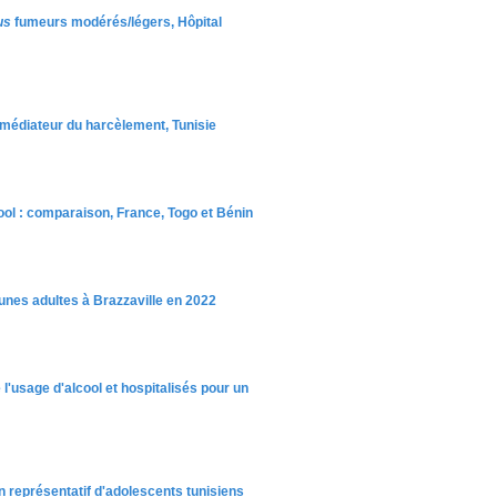
us
fumeurs modérés/légers, Hôpital
e médiateur du harcèlement, Tunisie
lcool : comparaison, France, Togo et Bénin
unes adultes à Brazzaville en 2022
l'usage d'alcool et hospitalisés pour un
on représentatif d'adolescents tunisiens