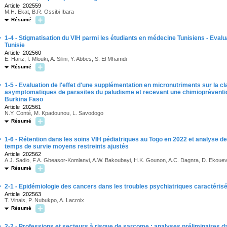
Article :202559
M.H. Ekat, B.R. Ossibi Ibara
Résumé
·
1-4 - Stigmatisation du VIH parmi les étudiants en médecine Tunisiens - Eval
Tunisie
Article :202560
E. Hariz, I. Mlouki, A. Silini, Y. Abbes, S. El Mhamdi
Résumé
·
1-5 - Evaluation de l'effet d'une supplémentation en micronutriments sur la c
asymptomatiques de parasites du paludisme et recevant une chimiopréventi
Burkina Faso
Article :202561
N.Y. Conté, M. Kpadounou, L. Savodogo
Résumé
·
1-6 - Rétention dans les soins VIH pédiatriques au Togo en 2022 et analyse d
temps de survie moyens restreints ajustés
Article :202562
A.J. Sadio, F.A. Gbeasor-Komlanvi, A.W. Bakoubayi, H.K. Gounon, A.C. Dagnra, D. Ekouev
Résumé
·
2-1 - Epidémiologie des cancers dans les troubles psychiatriques caractéris
Article :202563
T. Vinais, P. Nubukpo, A. Lacroix
Résumé
·
2-2 - Professions et secteurs à risque de sarcome : analyses préliminaires d