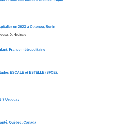
spitalier en 2023 à Cotonou, Bénin
Dossa, D. Houinato
enfant, France métropolitaine
s études ESCALE et ESTELLE (SFCE),
19 ? Uruguay
 santé, Québec, Canada