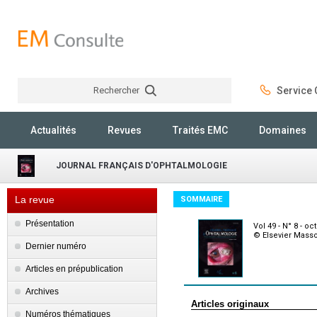
Rechercher
Service C
Rechercher
Actualités
Revues
Traités EMC
Domaines
JOURNAL FRANÇAIS D'OPHTALMOLOGIE
La revue
SOMMAIRE
Présentation
Vol 49 - N° 8 - o
© Elsevier Mass
Dernier numéro
Articles en prépublication
Archives
Articles originaux
Numéros thématiques