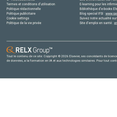
Termes et conditions d'utilisation
E-learning pour les infirmi
Politique rédactionnelle
Bibliothèque d'e-books Els
Politique publicitaire
Blog special IFSI :
www.gen
Cookie settings
Suivez notre actualité sur
Politique de la vie privée
Site d'emploi en santé :
e
Tout le contenu de ce site: Copyright © 2026 Elsevier, ses concédants de licence e
de données, a la formation en IA et aux technologies similaires. Pour tout con