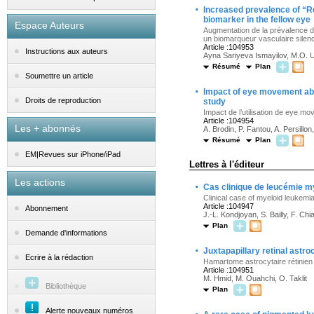
·
Increased prevalence of “Re
biomarker in the fellow eye
Espace Auteurs
Augmentation de la prévalence des
un biomarqueur vasculaire silenci
Article :104953
Instructions aux auteurs
Ayna Sariyeva Ismayilov, M.O. U
Résumé
Plan
Soumettre un article
·
Impact of eye movement abil
Droits de reproduction
study
Impact de l’utilisation de eye m
Article :104954
Les + abonnés
A. Brodin, P. Fantou, A. Persillon,
Résumé
Plan
EM|Revues sur iPhone/iPad
Lettres à l'éditeur
Les actions
·
Cas clinique de leucémie my
Clinical case of myeloid leukemia 
Article :104947
Abonnement
J.-L. Kondjoyan, S. Bailly, F. Ch
Plan
Demande d'informations
·
Juxtapapillary retinal astro
Ecrire à la rédaction
Hamartome astrocytaire rétinien j
Article :104951
M. Hmid, M. Ouahchi, O. Taklit
Bibliothèque
Plan
Alerte nouveaux numéros