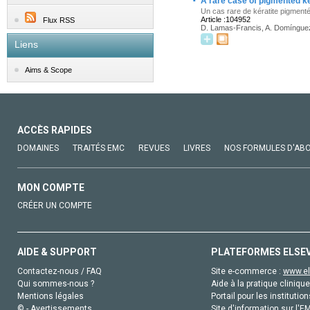
·
A rare case of pigmented ke
Un cas rare de kératite pigment
Article :104952
Flux RSS
D. Lamas-Francis, A. Domínguez
Liens
Aims & Scope
ACCÈS RAPIDES
DOMAINES
TRAITÉS EMC
REVUES
LIVRES
NOS FORMULES D'AB
MON COMPTE
CRÉER UN COMPTE
AIDE & SUPPORT
PLATEFORMES ELSE
Contactez-nous / FAQ
Site e-commerce :
www.el
Qui sommes-nous ?
Aide à la pratique clinique
Mentions légales
Portail pour les institution
© - Avertissements
Site d'information sur l'E