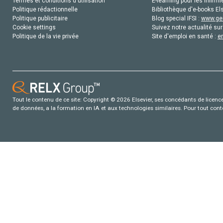
Termes et conditions d'utilisation
E-learning pour les infirmi
Politique rédactionnelle
Bibliothèque d'e-books Els
Politique publicitaire
Blog special IFSI :
www.gen
Cookie settings
Suivez notre actualité sur
Politique de la vie privée
Site d'emploi en santé :
e
Tout le contenu de ce site: Copyright © 2026 Elsevier, ses concédants de licence e
de données, a la formation en IA et aux technologies similaires. Pour tout con