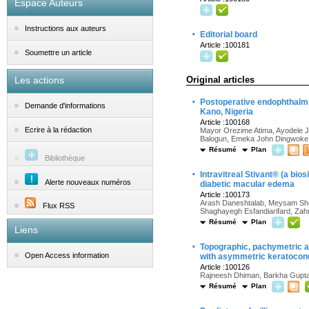
Espace Auteurs
Instructions aux auteurs
·
Editorial board
Article :100181
Soumettre un article
Les actions
Original articles
·
Postoperative endophthalmi
Demande d'informations
Kano, Nigeria
Article :100168
Ecrire à la rédaction
Mayor Orezime Atima, Ayodele 
Balogun, Emeka John Dingwoke,
Résumé
Plan
Bibliothèque
·
Intravitreal Stivant® (a bi
Alerte nouveaux numéros
diabetic macular edema
Article :100173
Arash Daneshtalab, Meysam She
Flux RSS
Shaghayegh Esfandiarifard, Zahr
Résumé
Plan
Liens
·
Topographic, pachymetric and
Open Access information
with asymmetric keratocon
Article :100126
Rajneesh Dhiman, Barkha Gupta,
Résumé
Plan