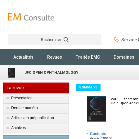
Rechercher
Service C
Rechercher
Actualités
Revues
Traités EMC
Domaines
JFO OPEN OPHTHALMOLOGY
La revue
SOMMAIRE
Présentation
Vol 11 - septemb
Gold Open Acces
Dernier numéro
Articles en prépublication
Archives
·
Contents
Article :100180