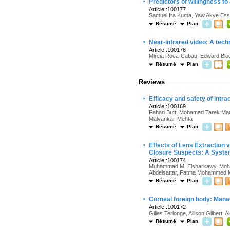
·
Predictors of willingness 
Article :100177
Samuel Ira Kuma, Yaw Akye Ess
Résumé
Plan
·
Near-infrared video: A tech
Article :100176
Mireia Roca-Cabau, Edward Blo
Résumé
Plan
Reviews
·
Efficacy and safety of intr
Article :100169
Fahad Butt, Mohamad Tarek Mada
Malvankar-Mehta
Résumé
Plan
·
Effects of Lens Extraction
Closure Suspects: A Syste
Article :100174
Muhammad M. Elsharkawy, Moham
Abdelsattar, Fatma Mohammed M
Résumé
Plan
·
Corneal foreign body: Manag
Article :100172
Gilles Terlonge, Allison Gilbert
Résumé
Plan