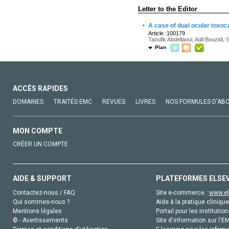
Letter to the Editor
·
A case of dual ocular toxoca
Article :100179
Taoufik Abdellaoui, Adil Bouzidi,
Plan
ACCÈS RAPIDES
DOMAINES
TRAITÉS EMC
REVUES
LIVRES
NOS FORMULES D'AB
MON COMPTE
CRÉER UN COMPTE
AIDE & SUPPORT
PLATEFORMES ELSE
Contactez-nous / FAQ
Site e-commerce :
www.el
Qui sommes-nous ?
Aide à la pratique clinique
Mentions légales
Portail pour les institution
© - Avertissements
Site d'information sur l'E