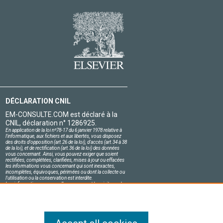
DÉCLARATION CNIL
EM-CONSULTE.COM est déclaré à la
CNIL, déclaration n° 1286925.
En application de la loi nº78-17 du 6 janvier 1978 relative à
l'informatique, aux fichiers et aux libertés, vous disposez
des droits d'opposition (art.26 de la loi), d'accès (art.34 à 38
de la loi), et de rectification (art.36 de la loi) des données
vous concernant. Ainsi, vous pouvez exiger que soient
rectifiées, complétées, clarifiées, mises à jour ou effacées
les informations vous concernant qui sont inexactes,
incomplètes, équivoques, périmées ou dont la collecte ou
l'utilisation ou la conservation est interdite.
Les informations personnelles concernant les visiteurs de
notre site, y compris leur identité, sont confidentielles.
Le responsable du site s'engage sur l'honneur à respecter
les conditions légales de confidentialité applicables en
France et à ne pas divulguer ces informations à des tiers.