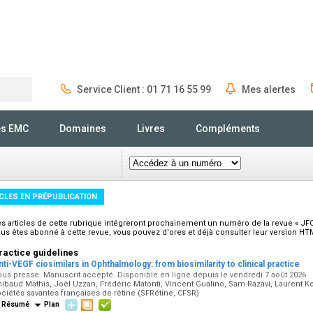
Service Client : 01 71 16 55 99
Mes alertes
Rechercher
és EMC
Domaines
Livres
Compléments
CLES EN PRÉPUBLICATION
s articles de cette rubrique intégreront prochainement un numéro de la revue « JFO
us êtes abonné à cette revue, vous pouvez d'ores et déjà consulter leur version HT
ractice guidelines
nti-VEGF ciosimilars in Ophthalmology: from biosimilarity to clinical practice
us presse. Manuscrit accepté. Disponible en ligne depuis le vendredi 7 août 2026
ibaud Mathis, Joël Uzzan, Frédéric Matonti, Vincent Gualino, Sam Razavi, Laurent K
ciétés savantes françaises de rétine (SFRétine, CFSR)
Résumé
Plan