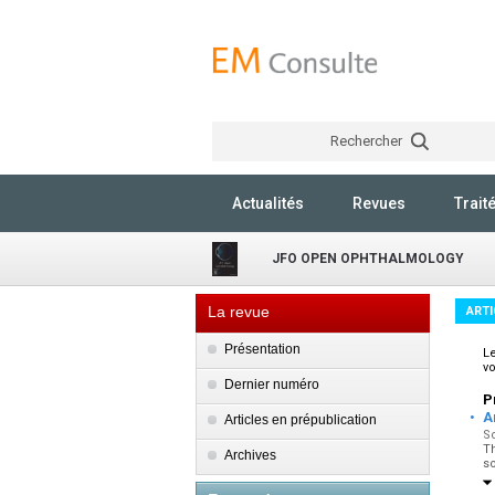
Rechercher
Actualités
Revues
Trait
JFO OPEN OPHTHALMOLOGY
La revue
ARTI
Présentation
Le
vo
Dernier numéro
P
·
A
Articles en prépublication
So
Th
Archives
so