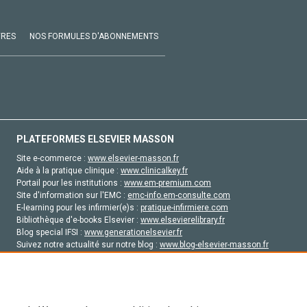
VRES
NOS FORMULES D'ABONNEMENTS
PLATEFORMES ELSEVIER MASSON
Site e-commerce :
www.elsevier-masson.fr
Aide à la pratique clinique :
www.clinicalkey.fr
Portail pour les institutions :
www.em-premium.com
Site d'information sur l'EMC :
emc-info.em-consulte.com
E-learning pour les infirmier(e)s :
pratique-infirmiere.com
Bibliothèque d'e-books Elsevier :
www.elsevierelibrary.fr
Blog special IFSI :
www.generationelsevier.fr
Suivez notre actualité sur notre blog :
www.blog-elsevier-masson.fr
Site d'emploi en santé :
emploisante.com