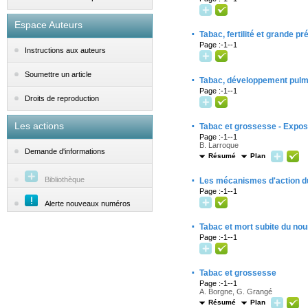
Espace Auteurs
·
Tabac, fertilité et grande pr
Page :-1--1
Instructions aux auteurs
Soumettre un article
·
Tabac, développement pulmon
Page :-1--1
Droits de reproduction
·
Les actions
Tabac et grossesse - Exposi
Page :-1--1
B. Larroque
Demande d'informations
Résumé
Plan
·
Bibliothèque
Les mécanismes d'action d
Page :-1--1
Alerte nouveaux numéros
·
Tabac et mort subite du nou
Page :-1--1
·
Tabac et grossesse
Page :-1--1
A. Borgne, G. Grangé
Résumé
Plan