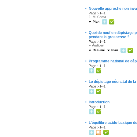
·
Nouvelle approche non invas
Page :-1--1
J.-M. Costa
Plan
·
Quoi de neuf en dépistage pé
pendant la grossesse ?
Page :-1--1
F. Audibert
Résumé
Plan
·
Programme national de dépis
Page :-1--1
·
Le dépistage néonatal de l
Page :-1--1
·
Introduction
Page :-1--1
·
L'équilibre acido-basique du
Page :-1--1