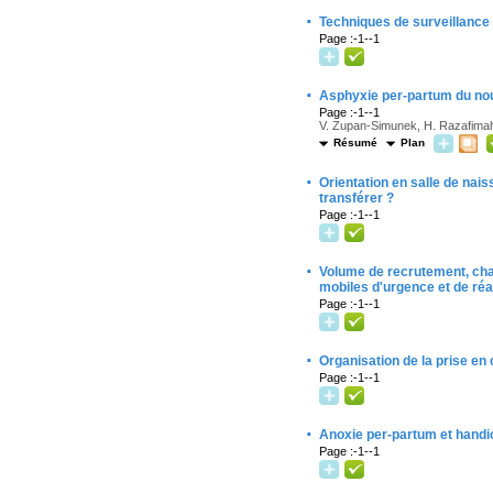
·
Techniques de surveillance 
Page :-1--1
·
Asphyxie per-partum du nou
Page :-1--1
V. Zupan-Simunek, H. Razafima
Résumé
Plan
·
Orientation en salle de na
transférer ?
Page :-1--1
·
Volume de recrutement, char
mobiles d'urgence et de ré
Page :-1--1
·
Organisation de la prise en
Page :-1--1
·
Anoxie per-partum et handi
Page :-1--1