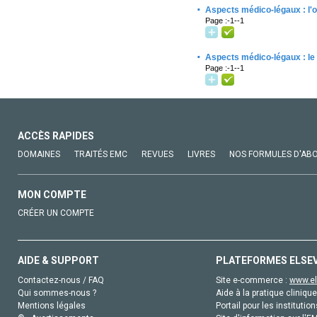
·
Aspects médico-légaux : l'o
Page :-1--1
·
Aspects médico-légaux : le 
Page :-1--1
ACCÈS RAPIDES
DOMAINES
TRAITÉS EMC
REVUES
LIVRES
NOS FORMULES D'AB
MON COMPTE
CRÉER UN COMPTE
AIDE & SUPPORT
PLATEFORMES ELSE
Contactez-nous / FAQ
Site e-commerce :
www.el
Qui sommes-nous ?
Aide à la pratique clinique
Mentions légales
Portail pour les institution