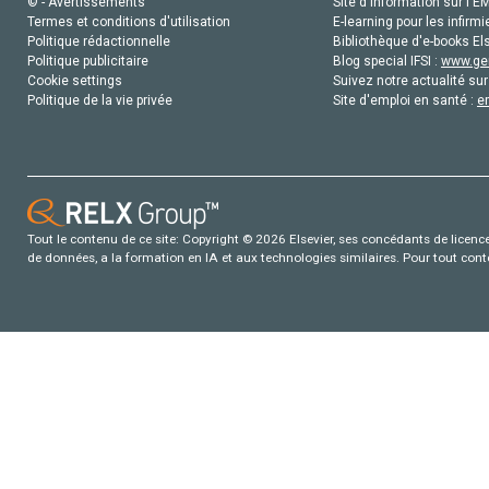
© - Avertissements
Site d'information sur l'E
Termes et conditions d'utilisation
E-learning pour les infirmi
Politique rédactionnelle
Bibliothèque d'e-books Els
Politique publicitaire
Blog special IFSI :
www.gen
Cookie settings
Suivez notre actualité sur
Politique de la vie privée
Site d'emploi en santé :
e
Tout le contenu de ce site: Copyright © 2026 Elsevier, ses concédants de licence e
de données, a la formation en IA et aux technologies similaires. Pour tout con