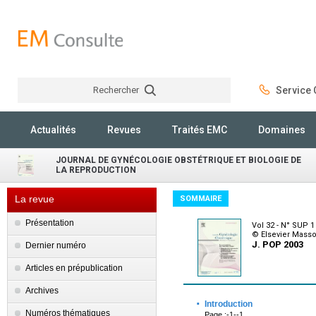
Rechercher
Service C
Rechercher
Actualités
Revues
Traités EMC
Domaines
JOURNAL DE GYNÉCOLOGIE OBSTÉTRIQUE ET BIOLOGIE DE
LA REPRODUCTION
La revue
SOMMAIRE
Présentation
Vol 32 - N° SUP 1 
© Elsevier Mass
J. POP 2003
Dernier numéro
Articles en prépublication
Archives
·
Introduction
Numéros thématiques
Page :-1--1